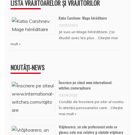
LISTA VRĂJITOARELOR ȘI VRĂJITORILOR
Katia Carshnev: Mage héréditaire
23/05/2016
Je suis un Mage héréditaire. J'ai
étudié avec les plus …
Citește mai
mult »
NOUTĂȚI-NEWS
Înscriere pe siteul www.international-
witches.comvrajitoare
03/04/2025
Condiţii de înscriere pe site-ul nostru
În atenţia persoanelor care …
Citește
mai mult »
Vrăjitoarero, un site profesionist unde se
găsesc cele mai celebre și căutate vrăjitoare