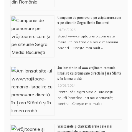
Campanie de promovare pe vrăjitoarero.com
și pe siteurile Segra Media București
01/04/2025
Siteul www.vrajitoarero.com este
mereu în căutare de noi dimensiuni
privind …
Citește mai mult »
Am lansat site-ul www.vrajitoare-romania-
Israel.ro cu promovare directă în Țara Sfântă
și în lumea arabă
20/09/2024
Pentru că Segra Media București
caută întotdeauna noi oprtunități
pentru …
Citește mai mult »
Vrăjitoarele și clarvăzătoarele cele mai
experimentate și serioase sunt pe