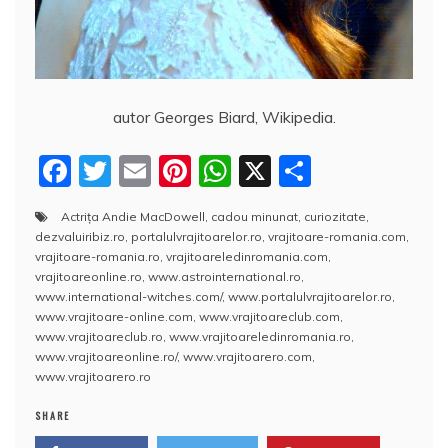
autor Georges Biard, Wikipedia.
F
T
E
Pi
W
X
P
a
w
m
nt
h
a
Actriţa Andie MacDowell
,
cadou minunat
,
curiozitate
,
c
itt
ai
er
at
rt
dezvaluiribiz.ro
,
portalulvrajitoarelor.ro
,
vrajitoare-romania.com
,
e
er
l
e
s
aj
vrajitoare-romania.ro
,
vrajitoareledinromania.com
,
vrajitoareonline.ro
,
www.astrointernational.ro
,
b
st
A
e
www.international-witches.com/
,
www.portalulvrajitoarelor.ro
,
www.vrajitoare-online.com
,
www.vrajitoareclub.com
,
o
p
a
www.vrajitoareclub.ro
,
www.vrajitoareledinromania.ro
,
o
p
z
www.vrajitoareonline.ro/
,
www.vrajitoarero.com
,
www.vrajitoarero.ro
k
ă
SHARE