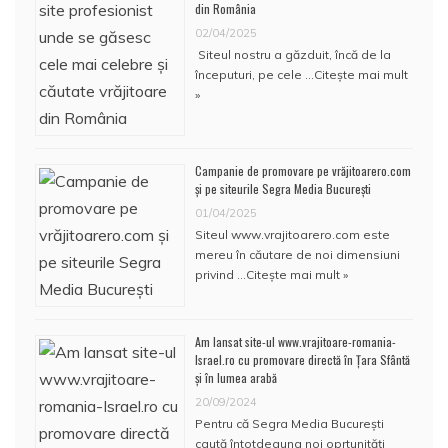
din România
02/04/2025
Siteul nostru a găzduit, încă de la
începuturi, pe cele …
Citește mai mult
»
Campanie de promovare pe vrăjitoarero.com
și pe siteurile Segra Media București
01/04/2025
Siteul www.vrajitoarero.com este
mereu în căutare de noi dimensiuni
privind …
Citește mai mult »
Am lansat site-ul www.vrajitoare-romania-
Israel.ro cu promovare directă în Țara Sfântă
și în lumea arabă
20/09/2024
Pentru că Segra Media București
caută întotdeauna noi oprtunități