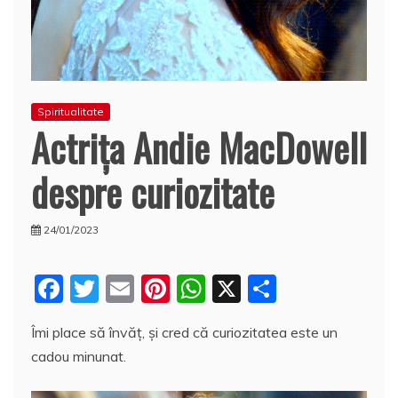
Spiritualitate
Actriţa Andie MacDowell
despre curiozitate
24/01/2023
F
T
E
Pi
W
X
P
a
w
m
nt
h
a
Îmi place să învăţ, şi cred că curiozitatea este un
c
itt
ai
er
at
rt
cadou minunat.
e
er
l
e
s
aj