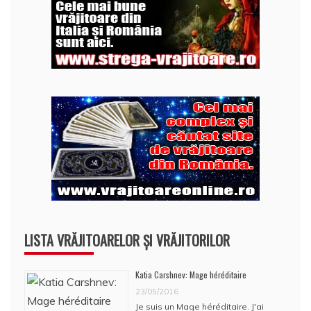
LISTA VRĂJITOARELOR ȘI VRĂJITORILOR
Katia Carshnev: Mage héréditaire
23/05/2016
Je suis un Mage héréditaire. J'ai