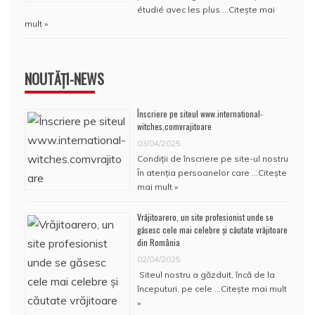
étudié avec les plus …
Citește mai
mult »
NOUTĂȚI-NEWS
Înscriere pe siteul www.international-
witches.comvrajitoare
03/04/2025
Condiţii de înscriere pe site-ul nostru
În atenţia persoanelor care …
Citește
mai mult »
Vrăjitoarero, un site profesionist unde se
găsesc cele mai celebre și căutate vrăjitoare
din România
02/04/2025
Siteul nostru a găzduit, încă de la
începuturi, pe cele …
Citește mai mult
»