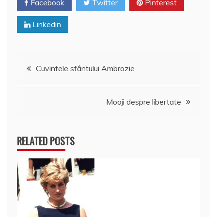
Facebook
Twitter
Pinterest
Linkedin
Navigare
Cuvintele sfântului Ambrozie
în
Mooji despre libertate
articole
RELATED POSTS