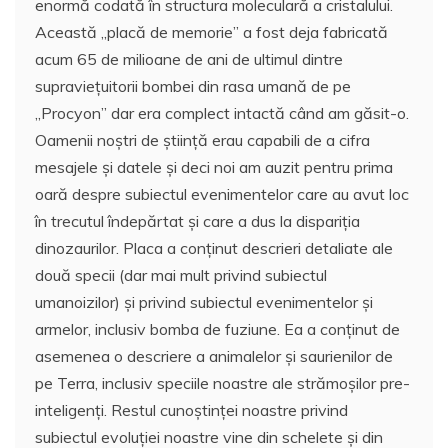
enormă codată în structura moleculară a cristalului.
Această „placă de memorie” a fost deja fabricată
acum 65 de milioane de ani de ultimul dintre
supraviețuitorii bombei din rasa umană de pe
„Procyon” dar era complect intactă când am găsit-o.
Oamenii noștri de știință erau capabili de a cifra
mesajele și datele și deci noi am auzit pentru prima
oară despre subiectul evenimentelor care au avut loc
în trecutul îndepărtat și care a dus la dispariția
dinozaurilor. Placa a conținut descrieri detaliate ale
două specii (dar mai mult privind subiectul
umanoizilor) și privind subiectul evenimentelor și
armelor, inclusiv bomba de fuziune. Ea a conținut de
asemenea o descriere a animalelor și saurienilor de
pe Terra, inclusiv speciile noastre ale strămoșilor pre-
inteligenți. Restul cunoștinței noastre privind
subiectul evoluției noastre vine din schelete și din