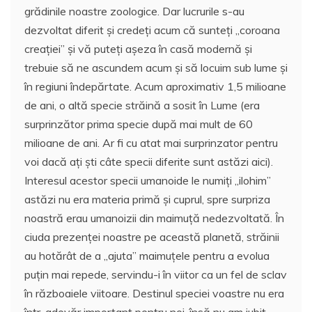
grădinile noastre zoologice. Dar lucrurile s-au
dezvoltat diferit și credeți acum că sunteți „coroana
creației” și vă puteți așeza în casă modernă și
trebuie să ne ascundem acum și să locuim sub lume și
în regiuni îndepărtate. Acum aproximativ 1,5 milioane
de ani, o altă specie străină a sosit în Lume (era
surprinzător prima specie după mai mult de 60
milioane de ani. Ar fi cu atat mai surprinzator pentru
voi dacă ați ști câte specii diferite sunt astăzi aici).
Interesul acestor specii umanoide le numiți „ilohim”
astăzi nu era materia primă și cuprul, spre surpriza
noastră erau umanoizii din maimuță nedezvoltată. În
ciuda prezenței noastre pe această planetă, străinii
au hotărât de a „ajuta” maimuțele pentru a evolua
puțin mai repede, servindu-i în viitor ca un fel de sclav
în războaiele viitoare. Destinul speciei voastre nu era
într-adevăr important pentru noi, însă nu am iubit