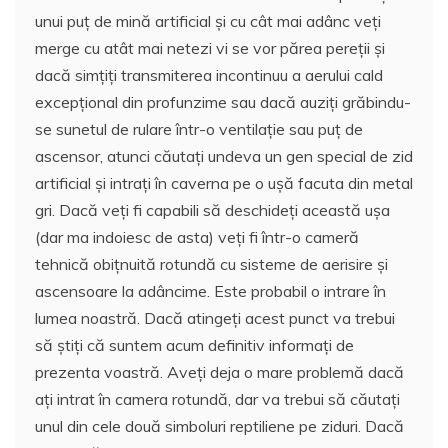
unui puț de mină artificial și cu cât mai adânc veți
merge cu atât mai netezi vi se vor părea pereții și
dacă simțiți transmiterea incontinuu a aerului cald
excepțional din profunzime sau dacă auziți grăbindu-
se sunetul de rulare într-o ventilație sau puț de
ascensor, atunci căutați undeva un gen special de zid
artificial și intrați în caverna pe o ușă facuta din metal
gri. Dacă veți fi capabili să deschideți această ușa
(dar ma indoiesc de asta) veți fi într-o cameră
tehnică obițnuită rotundă cu sisteme de aerisire și
ascensoare la adâncime. Este probabil o intrare în
lumea noastră. Dacă atingeți acest punct va trebui
să știți că suntem acum definitiv informați de
prezenta voastră. Aveți deja o mare problemă dacă
ați intrat în camera rotundă, dar va trebui să căutați
unul din cele două simboluri reptiliene pe ziduri. Dacă