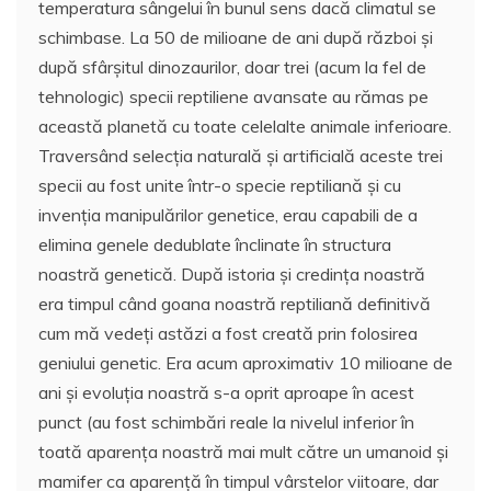
temperatura sângelui în bunul sens dacă climatul se
schimbase. La 50 de milioane de ani după război și
după sfârșitul dinozaurilor, doar trei (acum la fel de
tehnologic) specii reptiliene avansate au rămas pe
această planetă cu toate celelalte animale inferioare.
Traversând selecția naturală și artificială aceste trei
specii au fost unite într-o specie reptiliană și cu
invenția manipulărilor genetice, erau capabili de a
elimina genele dedublate înclinate în structura
noastră genetică. După istoria și credința noastră
era timpul când goana noastră reptiliană definitivă
cum mă vedeți astăzi a fost creată prin folosirea
geniului genetic. Era acum aproximativ 10 milioane de
ani și evoluția noastră s-a oprit aproape în acest
punct (au fost schimbări reale la nivelul inferior în
toată aparența noastră mai mult către un umanoid și
mamifer ca aparență în timpul vârstelor viitoare, dar