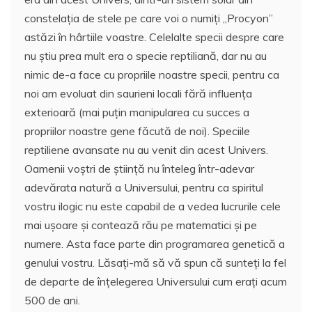
constelația de stele pe care voi o numiți „Procyon”
astăzi în hârtiile voastre. Celelalte specii despre care
nu știu prea mult era o specie reptiliană, dar nu au
nimic de-a face cu propriile noastre specii, pentru ca
noi am evoluat din saurieni locali fără influența
exterioară (mai puțin manipularea cu succes a
propriilor noastre gene făcută de noi). Speciile
reptiliene avansate nu au venit din acest Univers.
Oamenii voștri de știință nu înteleg într-adevar
adevărata natură a Universului, pentru ca spiritul
vostru ilogic nu este capabil de a vedea lucrurile cele
mai ușoare și contează rău pe matematici și pe
numere. Asta face parte din programarea genetică a
genului vostru. Lăsați-mă să vă spun că sunteți la fel
de departe de înțelegerea Universului cum erați acum
500 de ani.