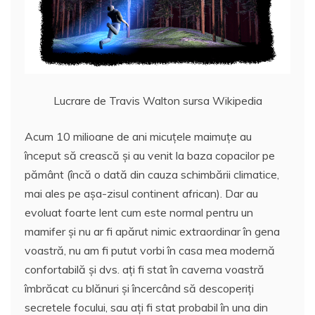
Lucrare de Travis Walton sursa Wikipedia
Acum 10 milioane de ani micuțele maimuțe au
început să crească și au venit la baza copacilor pe
pământ (încă o dată din cauza schimbării climatice,
mai ales pe așa-zisul continent african). Dar au
evoluat foarte lent cum este normal pentru un
mamifer și nu ar fi apărut nimic extraordinar în gena
voastră, nu am fi putut vorbi în casa mea modernă
confortabilă și dvs. ați fi stat în caverna voastră
îmbrăcat cu blănuri și încercând să descoperiți
secretele focului, sau ați fi stat probabil în una din