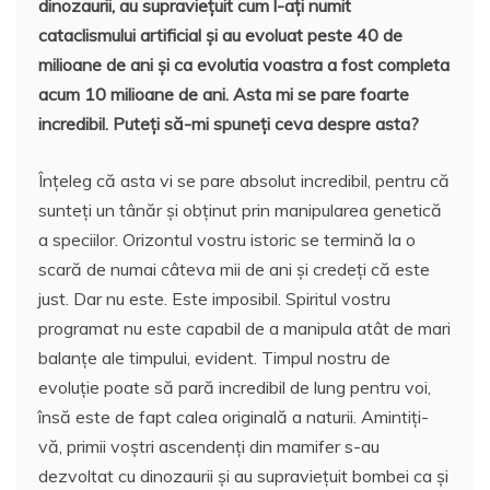
dinozaurii, au supraviețuit cum l-ați numit
cataclismului artificial și au evoluat peste 40 de
milioane de ani și ca evolutia voastra a fost completa
acum 10 milioane de ani. Asta mi se pare foarte
incredibil. Puteți să-mi spuneți ceva despre asta?
Înțeleg că asta vi se pare absolut incredibil, pentru că
sunteți un tânăr și obținut prin manipularea genetică
a speciilor. Orizontul vostru istoric se termină la o
scară de numai câteva mii de ani și credeți că este
just. Dar nu este. Este imposibil. Spiritul vostru
programat nu este capabil de a manipula atât de mari
balanțe ale timpului, evident. Timpul nostru de
evoluție poate să pară incredibil de lung pentru voi,
însă este de fapt calea originală a naturii. Amintiți-
vă, primii voștri ascendenți din mamifer s-au
dezvoltat cu dinozaurii și au supraviețuit bombei ca și