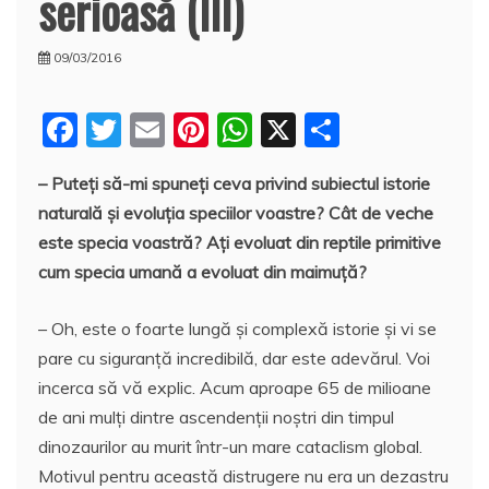
serioasă (III)
09/03/2016
F
T
E
Pi
W
X
P
a
w
m
nt
h
a
– Puteți să-mi spuneți ceva privind subiectul istorie
c
itt
ai
er
at
rt
naturală și evoluția speciilor voastre? Cât de veche
e
er
l
e
s
aj
este specia voastră? Ați evoluat din reptile primitive
b
st
A
e
cum specia umană a evoluat din maimuță?
o
p
a
– Oh, este o foarte lungă și complexă istorie și vi se
o
p
z
pare cu siguranță incredibilă, dar este adevărul. Voi
k
ă
incerca să vă explic. Acum aproape 65 de milioane
de ani mulți dintre ascendenții noștri din timpul
dinozaurilor au murit într-un mare cataclism global.
Motivul pentru această distrugere nu era un dezastru