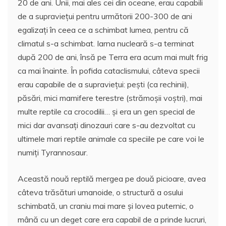
20 de ani. Unii, mai ales cei din oceane, erau capabili
de a supraviețui pentru următorii 200-300 de ani
egalizați în ceea ce a schimbat lumea, pentru că
climatul s-a schimbat. Iarna nucleară s-a terminat
după 200 de ani, însă pe Terra era acum mai mult frig
ca mai înainte. În pofida cataclismului, câteva specii
erau capabile de a supraviețui: pești (ca rechinii),
păsări, mici mamifere terestre (strămoșii voștri), mai
multe reptile ca crocodilii… și era un gen special de
mici dar avansați dinozauri care s-au dezvoltat cu
ultimele mari reptile animale ca speciile pe care voi le
numiți Tyrannosaur.
Această nouă reptilă mergea pe două picioare, avea
câteva trăsături umanoide, o structură a osului
schimbată, un craniu mai mare și lovea puternic, o
mână cu un deget care era capabil de a prinde lucruri,