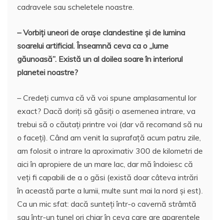
cadravele sau scheletele noastre.
– Vorbiți uneori de orașe clandestine și de lumina
soarelui artificial. Înseamnă ceva ca o „lume
găunoasă”. Există un al doilea soare în interiorul
planetei noastre?
– Credeți cumva că vă voi spune amplasamentul lor
exact? Dacă doriți să găsiți o asemenea intrare, va
trebui să o căutați printre voi (dar vă recomand să nu
o faceți). Când am venit la suprafață acum patru zile,
am folosit o intrare la aproximativ 300 de kilometri de
aici în apropiere de un mare lac, dar mă îndoiesc că
veți fi capabili de a o găsi (există doar câteva intrări
în această parte a lumii, multe sunt mai la nord și est).
Ca un mic sfat: dacă sunteți într-o cavernă strâmtă
sau într-un tunel ori chiar în ceva care are aparențele