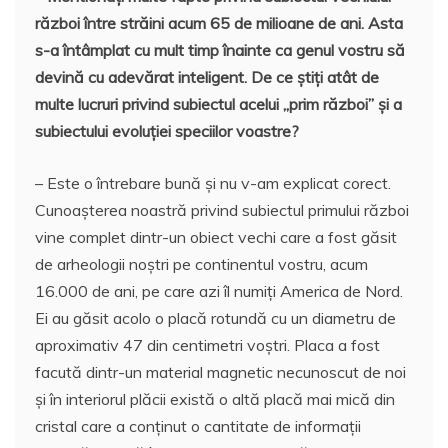
război între străini acum 65 de milioane de ani. Asta
s-a întâmplat cu mult timp înainte ca genul vostru să
devină cu adevărat inteligent. De ce știți atât de
multe lucruri privind subiectul acelui „prim război” și a
subiectului evoluției speciilor voastre?
– Este o întrebare bună și nu v-am explicat corect.
Cunoașterea noastră privind subiectul primului război
vine complet dintr-un obiect vechi care a fost găsit
de arheologii noștri pe continentul vostru, acum
16.000 de ani, pe care azi îl numiți America de Nord.
Ei au găsit acolo o placă rotundă cu un diametru de
aproximativ 47 din centimetri voștri. Placa a fost
facută dintr-un material magnetic necunoscut de noi
și în interiorul plăcii există o altă placă mai mică din
cristal care a conținut o cantitate de informații