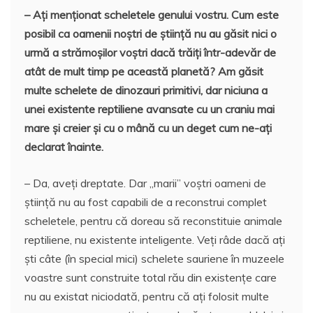
– Ați menționat scheletele genului vostru. Cum este
posibil ca oamenii noștri de știință nu au găsit nici o
urmă a strămoșilor voștri dacă trăiți într-adevăr de
atât de mult timp pe această planetă? Am găsit
multe schelete de dinozauri primitivi, dar niciuna a
unei existente reptiliene avansate cu un craniu mai
mare și creier și cu o mână cu un deget cum ne-ați
declarat înainte.
– Da, aveți dreptate. Dar „marii” voștri oameni de
știință nu au fost capabili de a reconstrui complet
scheletele, pentru că doreau să reconstituie animale
reptiliene, nu existente inteligente. Veți râde dacă ați
ști câte (în special mici) schelete sauriene în muzeele
voastre sunt construite total rău din existențe care
nu au existat niciodată, pentru că ați folosit multe