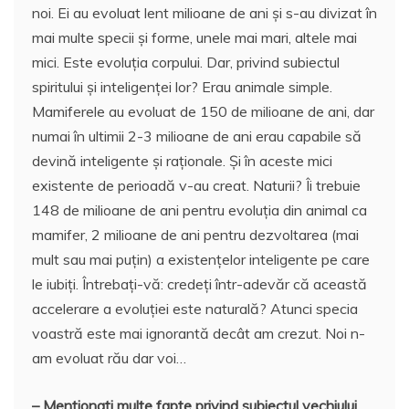
noi. Ei au evoluat lent milioane de ani și s-au divizat în
mai multe specii și forme, unele mai mari, altele mai
mici. Este evoluția corpului. Dar, privind subiectul
spiritului și inteligenței lor? Erau animale simple.
Mamiferele au evoluat de 150 de milioane de ani, dar
numai în ultimii 2-3 milioane de ani erau capabile să
devină inteligente și raționale. Și în aceste mici
existente de perioadă v-au creat. Naturii? Îi trebuie
148 de milioane de ani pentru evoluția din animal ca
mamifer, 2 milioane de ani pentru dezvoltarea (mai
mult sau mai puțin) a existențelor inteligente pe care
le iubiți. Întrebați-vă: credeți într-adevăr că această
accelerare a evoluției este naturală? Atunci specia
voastră este mai ignorantă decât am crezut. Noi n-
am evoluat rău dar voi…
– Mentionați multe fapte privind subiectul vechiului