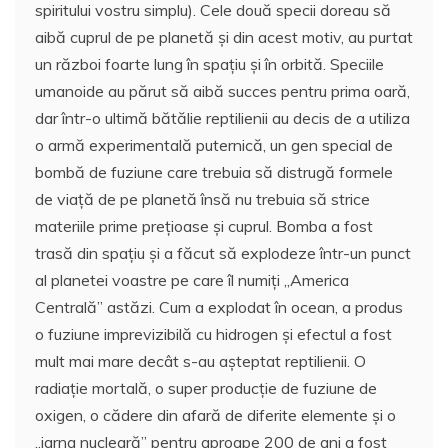
spiritului vostru simplu). Cele două specii doreau să
aibă cuprul de pe planetă și din acest motiv, au purtat
un război foarte lung în spațiu și în orbită. Speciile
umanoide au părut să aibă succes pentru prima oară,
dar într-o ultimă bătălie reptilienii au decis de a utiliza
o armă experimentală puternică, un gen special de
bombă de fuziune care trebuia să distrugă formele
de viață de pe planetă însă nu trebuia să strice
materiile prime prețioase și cuprul. Bomba a fost
trasă din spațiu și a făcut să explodeze într-un punct
al planetei voastre pe care îl numiți „America
Centrală” astăzi. Cum a explodat în ocean, a produs
o fuziune imprevizibilă cu hidrogen și efectul a fost
mult mai mare decât s-au așteptat reptilienii. O
radiație mortală, o super producție de fuziune de
oxigen, o cădere din afară de diferite elemente și o
„iarna nucleară” pentru aproape 200 de ani a fost