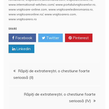
o
p
a
www.international-witches.com/
,
www.portalulvrajitoarelor.ro
,
o
p
z
www.vrajitoare-online.com
,
www.vrajitoareledinromania.ro
,
www.vrajitoareonline.ro/
,
www.vrajitoarero.com
,
k
ă
www.vrajitoarero.ro
SHARE
Facebook
Twitter
Pinterest
Linkedin
Navigare
Răpiți de extratereștri, o chestiune foarte
serioasă (II)
în
articole
Răpiți de extratereștri, o chestiune foarte
serioasă (IV)