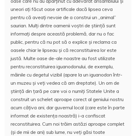
oase care nu au aparținut cu adevărat ansamblului și
uneori ați făcut oase artificale dacă lipsea ceva
pentru că aveați nevoie de a construi un „animal”
saurian. Mulți dintre oamenii voștri de știință sunt
informați despre această problemă, dar nu o fac
public, pentru că nu pot să o explice și reclama ca
oasele chiar le lipseau și că reconstituirea lor este
justă. Multe oase de-ale noastre au fost utilizate
pentru reconstituirea iguanodonului, de exemplu,
mâinile cu degetul vizibil (apare la un iguanodon într-
un muzeu și veți vedea că am dreptate). Un om de
știință din țară pe care voi o numiți Statele Unite a
construit un schelet aproape corect al geniului nostru
acum câțiva ani, dar guvernul local (care este în parte
informat de existența noastră) i-a confiscat
reconstituirea. Cum noi trăim astăzi aproape complet
(și de mii de ani) sub lume, nu veți găsi toate