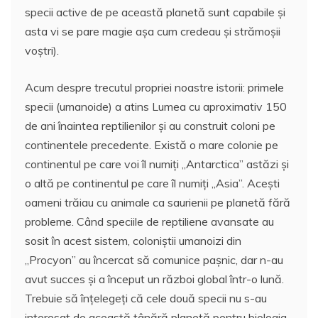
specii active de pe această planetă sunt capabile și
asta vi se pare magie așa cum credeau și strămoșii
voștri).
Acum despre trecutul propriei noastre istorii: primele
specii (umanoide) a atins Lumea cu aproximativ 150
de ani înaintea reptilienilor și au construit coloni pe
continentele precedente. Există o mare colonie pe
continentul pe care voi îl numiți „Antarctica” astăzi și
o altă pe continentul pe care îl numiți „Asia”. Acești
oameni trăiau cu animale ca saurienii pe planetă fără
probleme. Când speciile de reptiliene avansate au
sosit în acest sistem, coloniștii umanoizi din
„Procyon” au încercat să comunice pașnic, dar n-au
avut succes și a început un război global într-o lună.
Trebuie să înțelegeți că cele două specii nu s-au
interesat de această tânără planetă pentru biologia