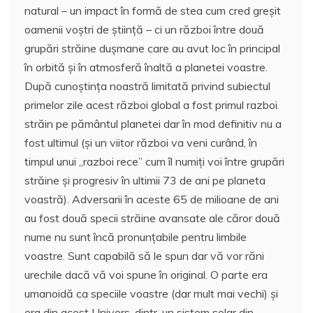
natural – un impact în formă de stea cum cred greșit
oamenii voștri de știință – ci un război între două
grupări străine dușmane care au avut loc în principal
în orbită și în atmosferă înaltă a planetei voastre.
După cunoștința noastră limitată privind subiectul
primelor zile acest război global a fost primul razboi
străin pe pământul planetei dar în mod definitiv nu a
fost ultimul (și un viitor război va veni curând, în
timpul unui „razboi rece” cum îl numiți voi între grupări
străine și progresiv în ultimii 73 de ani pe planeta
voastră). Adversarii în aceste 65 de milioane de ani
au fost două specii străine avansate ale căror două
nume nu sunt încă pronunțabile pentru limbile
voastre. Sunt capabilă să le spun dar vă vor răni
urechile dacă vă voi spune în original. O parte era
umanoidă ca speciile voastre (dar mult mai vechi) și
era din acest Univers, dintr-un sistem solar din