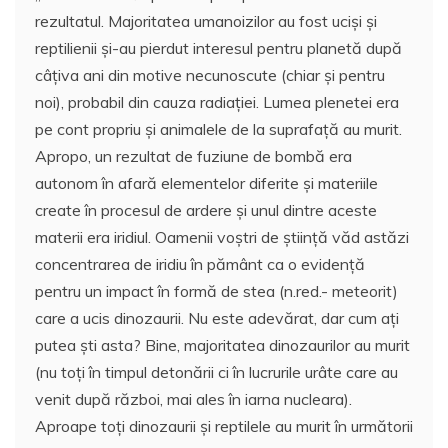
rezultatul. Majoritatea umanoizilor au fost uciși și
reptilienii și-au pierdut interesul pentru planetă după
câțiva ani din motive necunoscute (chiar și pentru
noi), probabil din cauza radiației. Lumea plenetei era
pe cont propriu și animalele de la suprafață au murit.
Apropo, un rezultat de fuziune de bombă era
autonom în afară elementelor diferite și materiile
create în procesul de ardere și unul dintre aceste
materii era iridiul. Oamenii voștri de știință văd astăzi
concentrarea de iridiu în pământ ca o evidență
pentru un impact în formă de stea (n.red.- meteorit)
care a ucis dinozaurii. Nu este adevărat, dar cum ați
putea ști asta? Bine, majoritatea dinozaurilor au murit
(nu toți în timpul detonării ci în lucrurile urâte care au
venit după război, mai ales în iarna nucleara).
Aproape toți dinozaurii și reptilele au murit în următorii