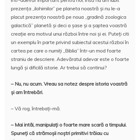
prezența „ilohimilor” pe planeta noastră și nu le-a
placut prezența noastră pe noua „gradină zoologica
galactică” planetă și deci a șase și a șaptea voastră
creație era motivul unui război între noi și ei. Puteți citi
un exemplu în parte privind subiectul acestui război în
cartea pe care o numiți „Biblia” într-un mod foarte
straniu de descriere. Adevăratul adevar este o foarte
lungă și dificilă istorie. Ar trebui să continui?
– Nu, nu acum. Vreau sa notez despre istoria voastră
și am întrebări.
– Vă rog, întrebați-mă.
– Mai intâi, manipulați o foarte mare scară a timpului.
Spuneți că strămoșii noștri primitivi trăiau cu