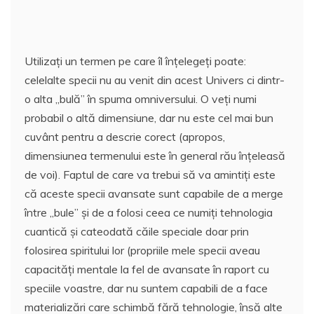
Utilizați un termen pe care îl înțelegeți poate:
celelalte specii nu au venit din acest Univers ci dintr-
o alta „bulă” în spuma omniversului. O veți numi
probabil o altă dimensiune, dar nu este cel mai bun
cuvânt pentru a descrie corect (apropos,
dimensiunea termenului este în general rău înțeleasă
de voi). Faptul de care va trebui să va amintiți este
că aceste specii avansate sunt capabile de a merge
între „bule” și de a folosi ceea ce numiți tehnologia
cuantică și cateodată căile speciale doar prin
folosirea spiritului lor (propriile mele specii aveau
capacități mentale la fel de avansate în raport cu
speciile voastre, dar nu suntem capabili de a face
materializări care schimbă fără tehnologie, însă alte