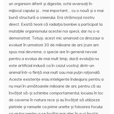
un organism diferit și digestie, ochii avansați în
mijlocul capului și… mai important… cu o nouă și o mai
bună structură a creierului. Era strămoșul nostru
direct. Există teorii că radiația bombei a participat la
mutațiile organismului acestei noi specii, dar nu s-a
demonstrat. Totuși, acest mic umanoid ca dinozaur a
evoluat în urmatorii 30 de milioane de ani (cum am
spus mai devreme, o specie are în general nevoie
pentru a evolua de mai mult timp, dacă evoluția nu
este artificial indusă ca în cazul vostru) dintr-un
animal într-o ființă mai mult sau mai puțin rațională.
Aceste existențe erau inteligente îndeajuns pentru a
nu muri în următoarele milioane de ani, pentru că au
învățat să-și schimbe comportamentul, locuiau în loc
de caverne în natura rece și au învățat să utilizeze
pietrele și ramurile ca prime unelte și folosirea focului
ca ajutor pentru a se încălzi mai ales în a-și încșlzi