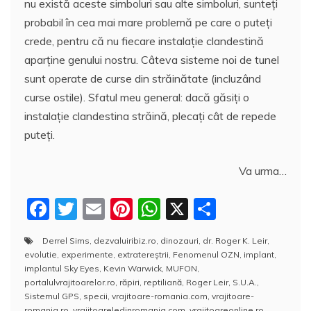
nu există aceste simboluri sau alte simboluri, sunteți
probabil în cea mai mare problemă pe care o puteți
crede, pentru că nu fiecare instalație clandestină
aparține genului nostru. Câteva sisteme noi de tunel
sunt operate de curse din străinătate (incluzând
curse ostile). Sfatul meu general: dacă găsiți o
instalație clandestina străină, plecați cât de repede
puteți.
Va urma…
F
T
E
Pi
W
X
P
a
w
m
nt
h
a
Derrel Sims
,
dezvaluiribiz.ro
,
dinozauri
,
dr. Roger K. Leir
,
c
itt
ai
er
at
rt
evolutie
,
experimente
,
extratereştrii
,
Fenomenul OZN
,
implant
,
e
er
l
e
s
aj
implantul Sky Eyes
,
Kevin Warwick
,
MUFON
,
portalulvrajitoarelor.ro
,
răpiri
,
reptiliană
,
Roger Leir
,
S.U.A.
,
b
st
A
e
Sistemul GPS
,
specii
,
vrajitoare-romania.com
,
vrajitoare-
romania.ro
,
vrajitoareledinromania.com
,
vrajitoareonline.ro
,