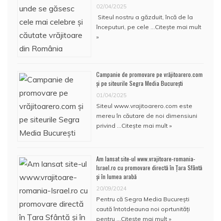
02/04/2025
Siteul nostru a găzduit, încă de la
începuturi, pe cele …
Citește mai mult
»
Campanie de promovare pe vrăjitoarero.com
și pe siteurile Segra Media București
01/04/2025
Siteul www.vrajitoarero.com este
mereu în căutare de noi dimensiuni
privind …
Citește mai mult »
Am lansat site-ul www.vrajitoare-romania-
Israel.ro cu promovare directă în Țara Sfântă
și în lumea arabă
20/09/2024
Pentru că Segra Media București
caută întotdeauna noi oprtunități
pentru …
Citește mai mult »