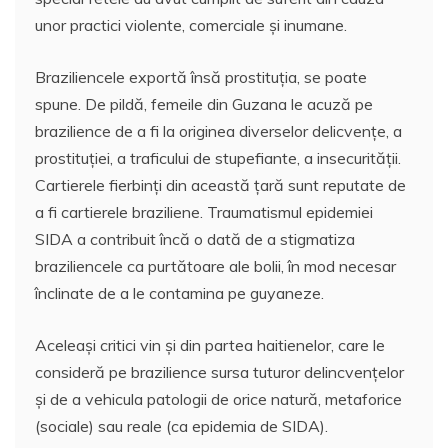
unor practici violente, comerciale şi inumane.
Braziliencele exportă însă prostituţia, se poate
spune. De pildă, femeile din Guzana le acuză pe
brazilience de a fi la originea diverselor delicvenţe, a
prostituţiei, a traficului de stupefiante, a insecurităţii.
Cartierele fierbinţi din această ţară sunt reputate de
a fi cartierele braziliene. Traumatismul epidemiei
SIDA a contribuit încă o dată de a stigmatiza
braziliencele ca purtătoare ale bolii, în mod necesar
înclinate de a le contamina pe guyaneze.
Aceleaşi critici vin şi din partea haitienelor, care le
consideră pe brazilience sursa tuturor delincvenţelor
şi de a vehicula patologii de orice natură, metaforice
(sociale) sau reale (ca epidemia de SIDA).