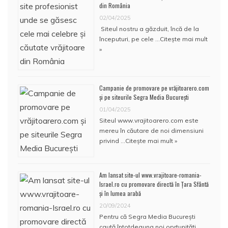
din România
02/04/2025
Siteul nostru a găzduit, încă de la
începuturi, pe cele …
Citește mai mult
»
Campanie de promovare pe vrăjitoarero.com
și pe siteurile Segra Media București
01/04/2025
Siteul www.vrajitoarero.com este
mereu în căutare de noi dimensiuni
privind …
Citește mai mult »
Am lansat site-ul www.vrajitoare-romania-
Israel.ro cu promovare directă în Țara Sfântă
și în lumea arabă
20/09/2024
Pentru că Segra Media București
caută întotdeauna noi oprtunități