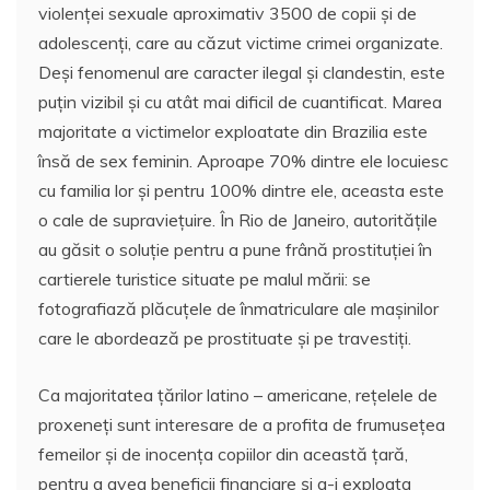
violenţei sexuale aproximativ 3500 de copii şi de
adolescenţi, care au căzut victime crimei organizate.
Deşi fenomenul are caracter ilegal şi clandestin, este
puţin vizibil şi cu atât mai dificil de cuantificat. Marea
majoritate a victimelor exploatate din Brazilia este
însă de sex feminin. Aproape 70% dintre ele locuiesc
cu familia lor şi pentru 100% dintre ele, aceasta este
o cale de supravieţuire. În Rio de Janeiro, autorităţile
au găsit o soluţie pentru a pune frână prostituţiei în
cartierele turistice situate pe malul mării: se
fotografiază plăcuţele de înmatriculare ale maşinilor
care le abordează pe prostituate şi pe travestiţi.
Ca majoritatea ţărilor latino – americane, reţelele de
proxeneţi sunt interesare de a profita de frumuseţea
femeilor şi de inocenţa copiilor din această ţară,
pentru a avea beneficii financiare şi a-i exploata