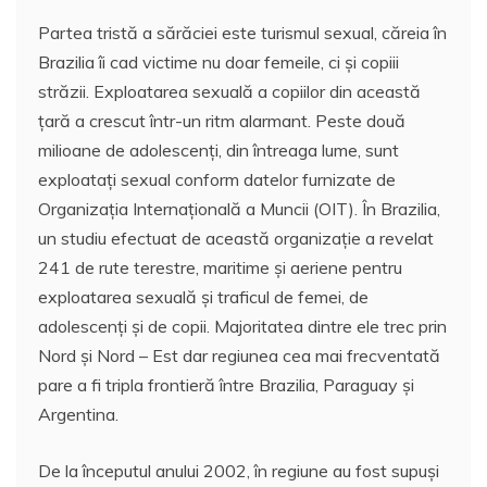
Partea tristă a sărăciei este turismul sexual, căreia în
Brazilia îi cad victime nu doar femeile, ci şi copiii
străzii. Exploatarea sexuală a copiilor din această
ţară a crescut într-un ritm alarmant. Peste două
milioane de adolescenţi, din întreaga lume, sunt
exploataţi sexual conform datelor furnizate de
Organizaţia Internaţională a Muncii (OIT). În Brazilia,
un studiu efectuat de această organizaţie a revelat
241 de rute terestre, maritime şi aeriene pentru
exploatarea sexuală şi traficul de femei, de
adolescenţi şi de copii. Majoritatea dintre ele trec prin
Nord şi Nord – Est dar regiunea cea mai frecventată
pare a fi tripla frontieră între Brazilia, Paraguay şi
Argentina.
De la începutul anului 2002, în regiune au fost supuşi