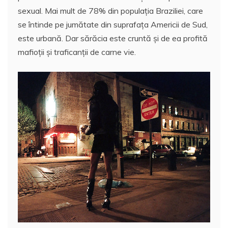
sexual. Mai mult de 78% din populaţia Braziliei, care
se întinde pe jumătate din suprafaţa Americii de Sud,
este urbană. Dar sărăcia este cruntă şi de ea profită
mafioţii şi traficanţii de carne vie.