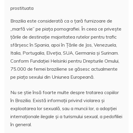
prostituata
Brazilia este considerată ca o ţară furnizoare de
„marfă vie” pe piaţa pornografiei. În ceea ce priveşte
ţările de destinaţie majoritatea rutelor pentru trafic
sfârşesc în Spania, apoi în Ţările de Jos, Venezuela,
Italia, Portugalia, Elveţia, SUA, Germania şi Surinam.
Conform Fundaţiei Helsinki pentru Drepturile Omului,
75.000 de femei braziliene se găsesc actualmente
pe piaţa sexului din Uniunea Europeană.
Nu se ştie însă foarte multe despre tratarea copiilor
în Brazilia. Există informaţii privind violarea şi
exploatarea lor sexuală, sau a muncii lor, a adopţiei
internaţionale ilegale şi a turismului sexual, a pedofiliei
în general.