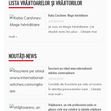
LISTA VRĂJITOARELOR ȘI VRĂJITORILOR
Katia Carshnev: Mage héréditaire
23/05/2016
Je suis un Mage héréditaire. J'ai
étudié avec les plus …
Citește mai
mult »
NOUTĂȚI-NEWS
Înscriere pe siteul www.international-
witches.comvrajitoare
03/04/2025
Condiţii de înscriere pe site-ul nostru
În atenţia persoanelor care …
Citește
mai mult »
Vrăjitoarero, un site profesionist unde se
găsesc cele mai celebre și căutate vrăjitoare