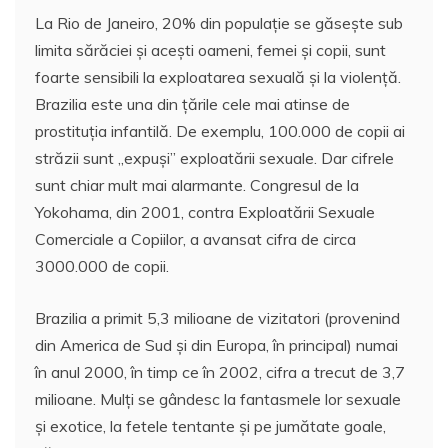
La Rio de Janeiro, 20% din populaţie se găseşte sub
limita sărăciei şi aceşti oameni, femei şi copii, sunt
foarte sensibili la exploatarea sexuală şi la violenţă.
Brazilia este una din ţările cele mai atinse de
prostituţia infantilă. De exemplu, 100.000 de copii ai
străzii sunt „expuşi” exploatării sexuale. Dar cifrele
sunt chiar mult mai alarmante. Congresul de la
Yokohama, din 2001, contra Exploatării Sexuale
Comerciale a Copiilor, a avansat cifra de circa
3000.000 de copii.
Brazilia a primit 5,3 milioane de vizitatori (provenind
din America de Sud şi din Europa, în principal) numai
în anul 2000, în timp ce în 2002, cifra a trecut de 3,7
milioane. Mulţi se gândesc la fantasmele lor sexuale
şi exotice, la fetele tentante şi pe jumătate goale,