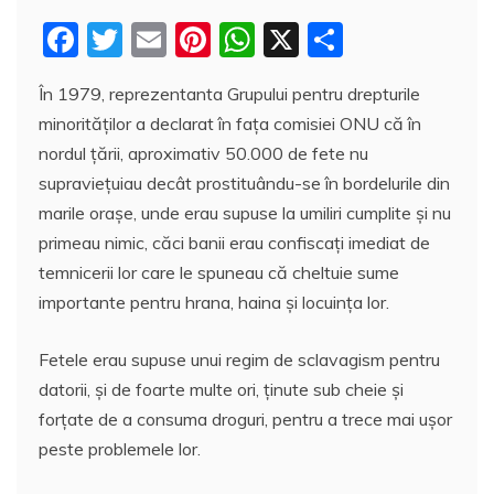
F
T
E
Pi
W
X
P
a
w
m
nt
h
a
În 1979, reprezentanta Grupului pentru drepturile
c
itt
ai
er
at
rt
minorităţilor a declarat în faţa comisiei ONU că în
e
er
l
e
s
aj
nordul ţării, aproximativ 50.000 de fete nu
b
st
A
e
supravieţuiau decât prostituându-se în bordelurile din
o
p
a
marile oraşe, unde erau supuse la umiliri cumplite şi nu
o
p
z
primeau nimic, căci banii erau confiscaţi imediat de
temnicerii lor care le spuneau că cheltuie sume
k
ă
importante pentru hrana, haina şi locuinţa lor.
Fetele erau supuse unui regim de sclavagism pentru
datorii, şi de foarte multe ori, ţinute sub cheie şi
forţate de a consuma droguri, pentru a trece mai uşor
peste problemele lor.