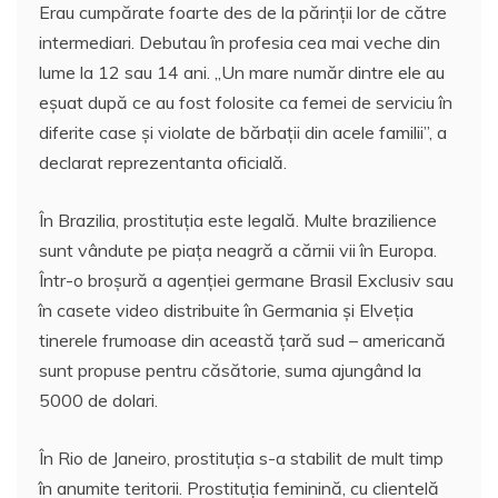
Erau cumpărate foarte des de la părinţii lor de către
intermediari. Debutau în profesia cea mai veche din
lume la 12 sau 14 ani. „Un mare număr dintre ele au
eşuat după ce au fost folosite ca femei de serviciu în
diferite case şi violate de bărbaţii din acele familii”, a
declarat reprezentanta oficială.
În Brazilia, prostituţia este legală. Multe brazilience
sunt vândute pe piaţa neagră a cărnii vii în Europa.
Într-o broşură a agenţiei germane Brasil Exclusiv sau
în casete video distribuite în Germania şi Elveţia
tinerele frumoase din această ţară sud – americană
sunt propuse pentru căsătorie, suma ajungând la
5000 de dolari.
În Rio de Janeiro, prostituţia s-a stabilit de mult timp
în anumite teritorii. Prostituţia feminină, cu clientelă