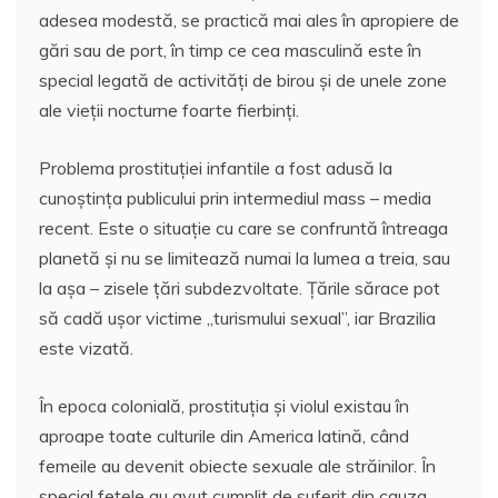
adesea modestă, se practică mai ales în apropiere de
gări sau de port, în timp ce cea masculină este în
special legată de activităţi de birou şi de unele zone
ale vieţii nocturne foarte fierbinţi.
Problema prostituţiei infantile a fost adusă la
cunoştinţa publicului prin intermediul mass – media
recent. Este o situaţie cu care se confruntă întreaga
planetă şi nu se limitează numai la lumea a treia, sau
la aşa – zisele ţări subdezvoltate. Ţările sărace pot
să cadă uşor victime „turismului sexual”, iar Brazilia
este vizată.
În epoca colonială, prostituţia şi violul existau în
aproape toate culturile din America latină, când
femeile au devenit obiecte sexuale ale străinilor. În
special fetele au avut cumplit de suferit din cauza