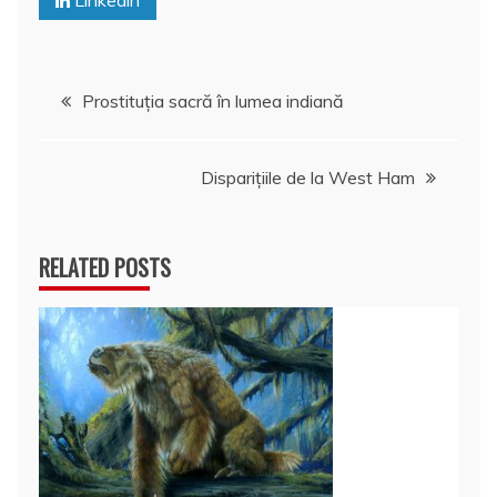
Linkedin
o
p
a
o
p
z
k
ă
Navigare
Prostituția sacră în lumea indiană
în
Disparițiile de la West Ham
articole
RELATED POSTS