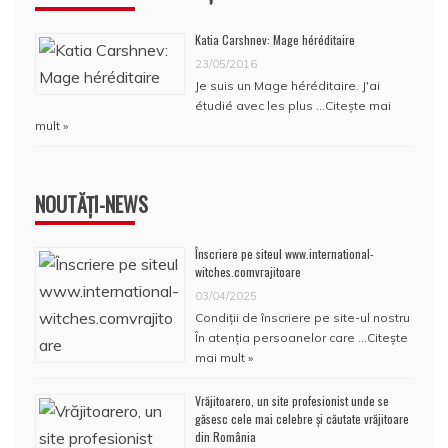
Katia Carshnev: Mage héréditaire
23/05/2016
Je suis un Mage héréditaire. J'ai
étudié avec les plus …
Citește mai
mult »
NOUTĂȚI-NEWS
Înscriere pe siteul www.international-
witches.comvrajitoare
03/04/2025
Condiţii de înscriere pe site-ul nostru
În atenţia persoanelor care …
Citește
mai mult »
Vrăjitoarero, un site profesionist unde se
găsesc cele mai celebre și căutate vrăjitoare
din România