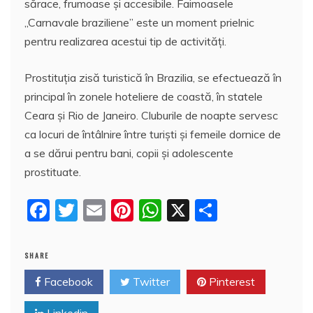
sărace, frumoase şi accesibile. Faimoasele
„Carnavale braziliene” este un moment prielnic
pentru realizarea acestui tip de activităţi.
Prostituţia zisă turistică în Brazilia, se efectuează în
principal în zonele hoteliere de coastă, în statele
Ceara şi Rio de Janeiro. Cluburile de noapte servesc
ca locuri de întâlnire între turişti şi femeile dornice de
a se dărui pentru bani, copii şi adolescente
prostituate.
F
T
E
Pi
W
X
P
a
w
m
nt
h
a
c
itt
ai
er
at
rt
SHARE
e
er
l
e
s
aj
Facebook
Twitter
Pinterest
b
st
A
e