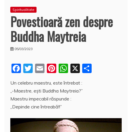
Spiritualitate
Povestioară zen despre
Buddha Maytreia
05/03/2023
F
T
E
Pi
W
X
P
a
w
m
nt
h
a
Un celebru maestru, este întrebat :
c
itt
ai
er
at
rt
„-Maestre, eşti Buddha Maytreia?”
e
er
l
e
s
aj
Maestru impecabil răspunde :
b
st
A
e
„Depinde cine întreabă!!”
o
p
a
o
p
z