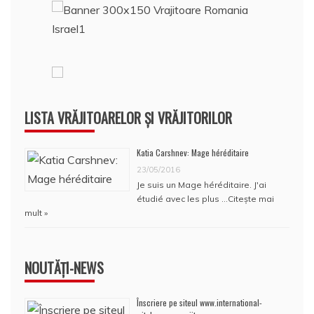
LISTA VRĂJITOARELOR ȘI VRĂJITORILOR
Katia Carshnev: Mage héréditaire
23/05/2016
Je suis un Mage héréditaire. J'ai
étudié avec les plus …
Citește mai
mult »
NOUTĂȚI-NEWS
Înscriere pe siteul www.international-