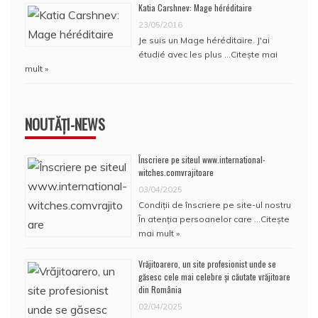
Katia Carshnev: Mage héréditaire
23/05/2016
Je suis un Mage héréditaire. J'ai
étudié avec les plus …
Citește mai
mult »
NOUTĂȚI-NEWS
Înscriere pe siteul www.international-
witches.comvrajitoare
03/04/2025
Condiţii de înscriere pe site-ul nostru
În atenţia persoanelor care …
Citește
mai mult »
Vrăjitoarero, un site profesionist unde se
găsesc cele mai celebre și căutate vrăjitoare
din România
02/04/2025