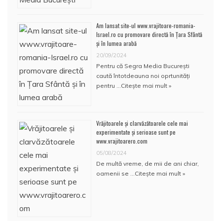
Am lansat site-ul www.vrajitoare-romania-
Israel.ro cu promovare directă în Țara Sfântă
și în lumea arabă
20/09/2024
Pentru că Segra Media București
caută întotdeauna noi oprtunități
pentru …
Citește mai mult »
Vrăjitoarele și clarvăzătoarele cele mai
experimentate și serioase sunt pe
www.vrajitoarero.com
05/08/2024
De multă vreme, de mii de ani chiar,
oamenii se …
Citește mai mult »