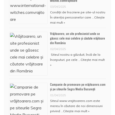
witches.comvrajitoare
03/04/2025
Condiţii de înscriere pe site-ul nostru
În atenţia persoanelor care …
Citește
mai mult »
Vrăjitoarero, un site profesionist unde se
găsesc cele mai celebre și căutate vrăjitoare
din România
02/04/2025
Siteul nostru a găzduit, încă de la
începuturi, pe cele …
Citește mai mult
»
Campanie de promovare pe vrăjitoarero.com
și pe siteurile Segra Media București
01/04/2025
Siteul www.vrajitoarero.com este
mereu în căutare de noi dimensiuni
privind …
Citește mai mult »