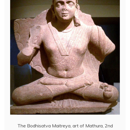
k
ă
The Bodhisatva Maitreya, art of Mathura, 2nd