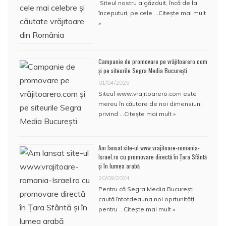
Siteul nostru a găzduit, încă de la
începuturi, pe cele …
Citește mai mult
»
Campanie de promovare pe vrăjitoarero.com
și pe siteurile Segra Media București
01/04/2025
Siteul www.vrajitoarero.com este
mereu în căutare de noi dimensiuni
privind …
Citește mai mult »
Am lansat site-ul www.vrajitoare-romania-
Israel.ro cu promovare directă în Țara Sfântă
și în lumea arabă
20/09/2024
Pentru că Segra Media București
caută întotdeauna noi oprtunități
pentru …
Citește mai mult »