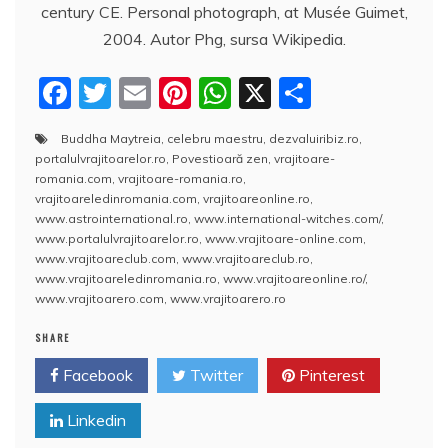
century CE. Personal photograph, at Musée Guimet,
2004. Autor Phg, sursa Wikipedia.
F
T
E
Pi
W
X
P
a
w
m
nt
h
a
Buddha Maytreia
,
celebru maestru
,
dezvaluiribiz.ro
,
c
itt
ai
er
at
rt
portalulvrajitoarelor.ro
,
Povestioară zen
,
vrajitoare-
e
er
l
e
s
aj
romania.com
,
vrajitoare-romania.ro
,
vrajitoareledinromania.com
,
vrajitoareonline.ro
,
b
st
A
e
www.astrointernational.ro
,
www.international-witches.com/
,
www.portalulvrajitoarelor.ro
,
www.vrajitoare-online.com
,
o
p
a
www.vrajitoareclub.com
,
www.vrajitoareclub.ro
,
o
p
z
www.vrajitoareledinromania.ro
,
www.vrajitoareonline.ro/
,
www.vrajitoarero.com
,
www.vrajitoarero.ro
k
ă
SHARE
Facebook
Twitter
Pinterest
Linkedin