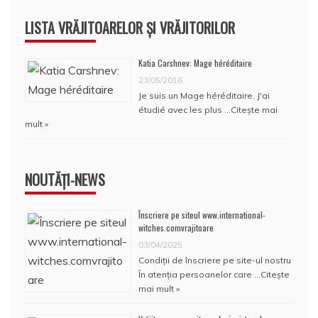
LISTA VRĂJITOARELOR ȘI VRĂJITORILOR
Katia Carshnev: Mage héréditaire
23/05/2016
Je suis un Mage héréditaire. J'ai
étudié avec les plus …
Citește mai
mult »
NOUTĂȚI-NEWS
Înscriere pe siteul www.international-
witches.comvrajitoare
03/04/2025
Condiţii de înscriere pe site-ul nostru
În atenţia persoanelor care …
Citește
mai mult »