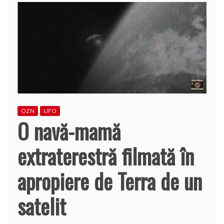
OZN
UFO
O navă-mamă
extraterestră filmată în
apropiere de Terra de un
satelit