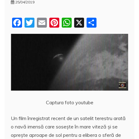
25/04/2019
F
T
E
Pi
W
X
P
a
w
m
nt
h
a
c
itt
ai
er
at
rt
e
er
l
e
s
aj
b
st
A
e
o
p
a
o
p
z
k
ă
Captura foto youtube
Un film înregistrat recent de un satelit terestru arată
o navă imensă care soseşte în mare viteză și se
oprește aproape de sol pentru a elibera o sferă de