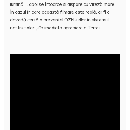
lumină … apoi se întoarce și dispare cu viteză mare.
În cazul în care această filmare este reală, ar fi o
dovadă certă a prezenței OZN-urilor în sistemul
nostru solar şi în imediata apropiere a Terrei.