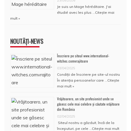
23/05/2016
Je suis un Mage héréditaire. J'ai
étudié avec les plus …
Citește mai
mult »
NOUTĂȚI-NEWS
Înscriere pe siteul www.international-
witches.comvrajitoare
03/04/2025
Condiţii de înscriere pe site-ul nostru
În atenţia persoanelor care …
Citește
mai mult »
Vrăjitoarero, un site profesionist unde se
găsesc cele mai celebre și căutate vrăjitoare
din România
02/04/2025
Siteul nostru a găzduit, încă de la
începuturi, pe cele …
Citește mai mult