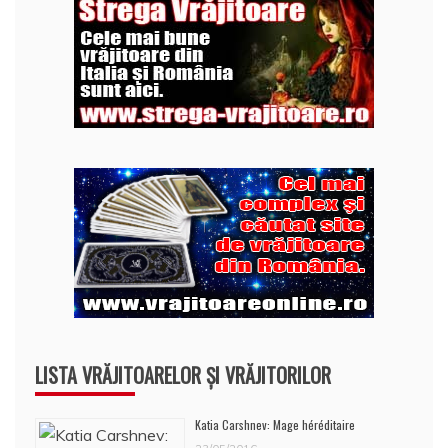
LISTA VRĂJITOARELOR ȘI VRĂJITORILOR
Katia Carshnev: Mage héréditaire