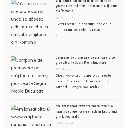
Vrăjitoarero, un site profesionist unde se
găsesc cele mai celebre și căutate vrăjitoare
din România
02/04/2025
Siteul nostru a găzduit, încă de la
începuturi, pe cele …
Citește mai mult
»
Campanie de promovare pe vrăjitoarero.com
și pe siteurile Segra Media București
01/04/2025
Siteul www.vrajitoarero.com este
mereu în căutare de noi dimensiuni
privind …
Citește mai mult »
Am lansat site-ul www.vrajitoare-romania-
Israel.ro cu promovare directă în Țara Sfântă
și în lumea arabă
20/09/2024