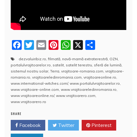
F
T
E
Pi
W
X
P
a
w
m
nt
h
a
dezvaluiribiz.ro
,
filmată
,
navă-mamă extraterestră
,
OZN
,
c
itt
ai
er
at
rt
portalulvrajitoarelor.ro
,
satelit
,
satelit terestru
,
sferă de lumină
,
e
er
l
e
s
aj
sistemul nostru solar
,
Terra
,
vrajitoare-romania.com
,
vrajitoare-
romania.ro
,
vrajitoareledinromania.com
,
vrajitoareonline.ro
,
b
st
A
e
www.international-witches.com/
,
www.portalulvrajitoarelor.ro
,
www.vrajitoare-online.com
,
www.vrajitoareledinromania.ro
,
o
p
a
www.vrajitoareonline.ro/
,
www.vrajitoarero.com
,
o
p
z
www.vrajitoarero.ro
k
ă
SHARE
Facebook
Twitter
Pinterest