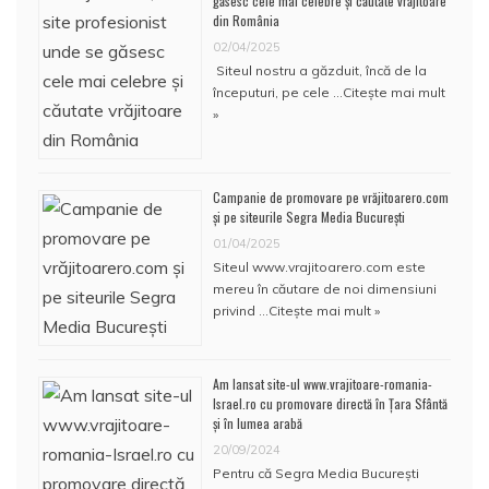
găsesc cele mai celebre și căutate vrăjitoare
din România
02/04/2025
Siteul nostru a găzduit, încă de la
începuturi, pe cele …
Citește mai mult
»
Campanie de promovare pe vrăjitoarero.com
și pe siteurile Segra Media București
01/04/2025
Siteul www.vrajitoarero.com este
mereu în căutare de noi dimensiuni
privind …
Citește mai mult »
Am lansat site-ul www.vrajitoare-romania-
Israel.ro cu promovare directă în Țara Sfântă
și în lumea arabă
20/09/2024
Pentru că Segra Media București