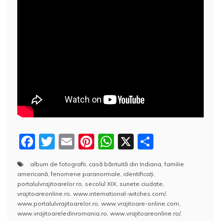
F
T
E
Pi
W
X
P
a
w
m
nt
h
a
album de fotografii
,
casă bântuită din Indiana
,
familie
c
itt
ai
er
at
rt
americană
,
fenomene paranormale
,
identificaţi
,
e
er
l
e
s
aj
portalulvrajitoarelor.ro
,
secolul XIX
,
sunete ciudate
,
vrajitoareonline.ro
,
www.international-witches.com/
,
b
st
A
e
www.portalulvrajitoarelor.ro
,
www.vrajitoare-online.com
,
www.vrajitoareledinromania.ro
,
www.vrajitoareonline.ro/
,
o
p
a