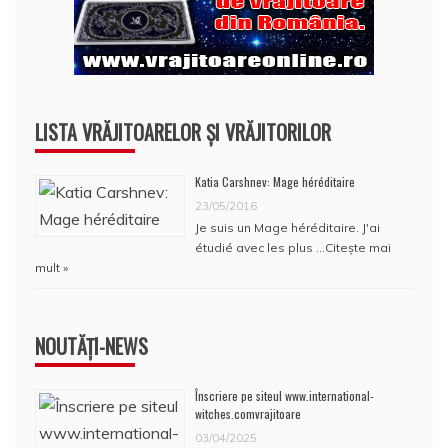
LISTA VRĂJITOARELOR ȘI VRĂJITORILOR
Katia Carshnev: Mage héréditaire
23/05/2016
Je suis un Mage héréditaire. J'ai
étudié avec les plus …
Citește mai
mult »
NOUTĂȚI-NEWS
Înscriere pe siteul www.international-
witches.comvrajitoare
03/04/2025