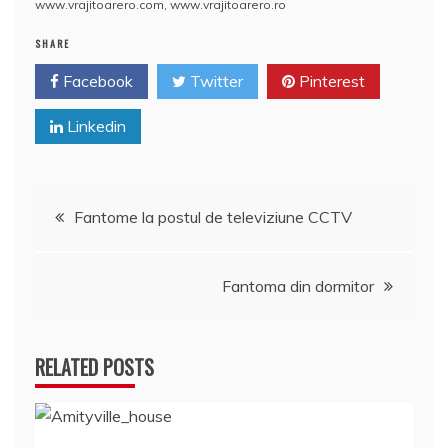
www.vrajitoarero.com
,
www.vrajitoarero.ro
o
p
z
SHARE
k
ă
Facebook
Twitter
Pinterest
Linkedin
Navigare
Fantome la postul de televiziune CCTV
în
Fantoma din dormitor
articole
RELATED POSTS