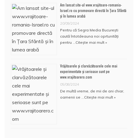
Am lansat site-ul www.vrajitoare-romania-
Israel.ro cu promovare directă în Țara Sfântă
și în lumea arabă
20/09/2024
Pentru că Segra Media București
caută întotdeauna noi oprtunități
pentru …
Citește mai mult »
Vrăjitoarele și clarvăzătoarele cele mai
experimentate și serioase sunt pe
www.vrajitoarero.com
05/08/2024
De multă vreme, de mii de ani chiar,
oamenii se …
Citește mai mult »