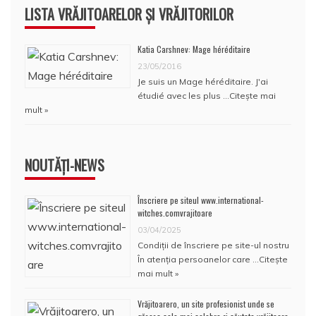
LISTA VRĂJITOARELOR ȘI VRĂJITORILOR
Katia Carshnev: Mage héréditaire
23/05/2016
Je suis un Mage héréditaire. J'ai
étudié avec les plus …
Citește mai
mult »
NOUTĂȚI-NEWS
Înscriere pe siteul www.international-
witches.comvrajitoare
03/04/2025
Condiţii de înscriere pe site-ul nostru
În atenţia persoanelor care …
Citește
mai mult »
Vrăjitoarero, un site profesionist unde se