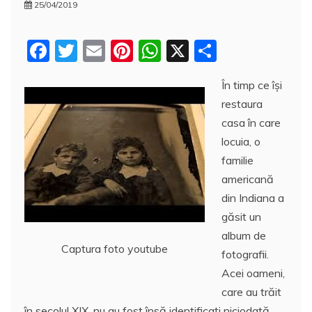
25/04/2019
F
T
E
Pi
W
X
P
a
w
m
nt
h
a
În timp ce îşi
c
itt
ai
er
at
rt
restaura
e
er
l
e
s
aj
casa în care
b
st
A
e
locuia, o
o
p
a
familie
o
p
z
americană
din Indiana a
k
ă
găsit un
album de
Captura foto youtube
fotografii.
Acei oameni,
care au trăit
în secolul XIX, nu au fost însă identificaţi niciodată.