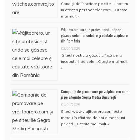
Condiţii de înscriere pe site-ul nostru
În atenţia persoanelor care …
Citește
mai mult »
Vrăjitoarero, un site profesionist unde se
găsesc cele mai celebre și căutate vrăjitoare
din România
02/04/2025
Siteul nostru a găzduit, încă de la
începuturi, pe cele …
Citește mai mult
»
Campanie de promovare pe vrăjitoarero.com
și pe siteurile Segra Media București
01/04/2025
Siteul www.vrajitoarero.com este
mereu în căutare de noi dimensiuni
privind …
Citește mai mult »