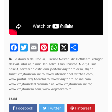
F
T
E
Pi
W
X
P
a
w
m
nt
h
a
a doua zi de Crăciun
,
Biserica Naşterii din Bethleem
,
călugăr
,
c
itt
ai
er
at
rt
dezvaluiribiz.ro
,
filmări
,
Ierusalim
,
Iisus Christos
,
Micuţul Iisus
,
e
er
l
e
s
aj
născut
,
partea palestiniană
,
portalulvrajitoarelor.ro
,
slujba
,
Turist
,
vrajitoareonline.ro
,
www.international-witches.com/
,
b
st
A
e
www.portalulvrajitoarelor.ro
,
www.vrajitoare-online.com
,
www.vrajitoareledinromania.ro
,
www.vrajitoareonline.ro/
,
o
p
a
www.vrajitoarero.com
,
www.vrajitoarero.ro
o
p
z
SHARE
k
ă
Facebook
Twitter
Pinterest