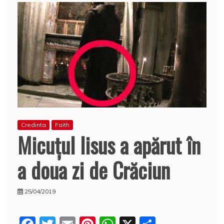
Credinta
Faith
Micuţul Iisus a apărut în
a doua zi de Crăciun
25/04/2019