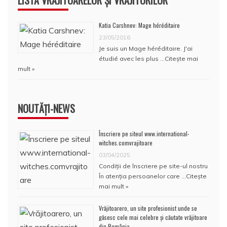
LISTA VRĂJITOARELOR ȘI VRĂJITORILOR
Katia Carshnev: Mage héréditaire
23/05/2016
Je suis un Mage héréditaire. J'ai
étudié avec les plus …
Citește mai
mult »
NOUTĂȚI-NEWS
Înscriere pe siteul www.international-
witches.comvrajitoare
03/04/2025
Condiţii de înscriere pe site-ul nostru
În atenţia persoanelor care …
Citește
mai mult »
Vrăjitoarero, un site profesionist unde se
găsesc cele mai celebre și căutate vrăjitoare
din România