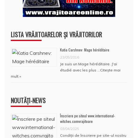
LISTA VRĂJITOARELOR ȘI VRĂJITORILOR
Katia Carshnev: Mage héréditaire
23/05/2016
Je suis un Mage héréditaire. J'ai
étudié avec les plus …
Citește mai
mult »
NOUTĂȚI-NEWS
Înscriere pe siteul www.international-
witches.comvrajitoare
03/04/2025
Condiţii de înscriere pe site-ul nostru