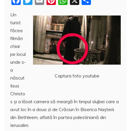
F
T
E
Pi
W
X
P
a
w
m
nt
h
a
Un
c
itt
ai
er
at
rt
turist
e
er
l
e
s
aj
făcea
b
st
A
e
filmări
o
p
a
chiar
o
p
z
pe locul
unde s-
k
ă
a
Captura foto youtube
născut
Iisus
Christo
s şi a lăsat camera să meargă în timpul slujbei care a
avut loc în a doua zi de Crăciun în Biserica Naşterii
din Bethleem, aflată în partea palestiniană din
Ierusalim.