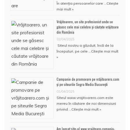
În atenţia persoanelor care …
Citește
mai mult »
Vrăjitoarero, un site profesionist unde se
găsesc cele mai celebre și căutate vrăjitoare
din România
02/04/2025
Siteul nostru a găzduit, încă de la
începuturi, pe cele …
Citește mai mult
»
Campanie de promovare pe vrăjitoarero.com
și pe siteurile Segra Media București
01/04/2025
Siteul www.vrajitoarero.com este
mereu în căutare de noi dimensiuni
privind …
Citește mai mult »
Am lansat site-ul www.vrajitoare-romania-