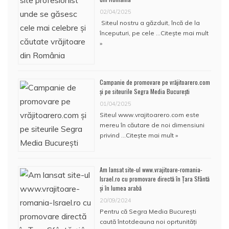
02/04/2025
Siteul nostru a găzduit, încă de la
începuturi, pe cele …
Citește mai mult
»
Campanie de promovare pe vrăjitoarero.com
și pe siteurile Segra Media București
01/04/2025
Siteul www.vrajitoarero.com este
mereu în căutare de noi dimensiuni
privind …
Citește mai mult »
Am lansat site-ul www.vrajitoare-romania-
Israel.ro cu promovare directă în Țara Sfântă
și în lumea arabă
20/09/2024
Pentru că Segra Media București
caută întotdeauna noi oprtunități