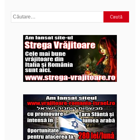
Caută
după: