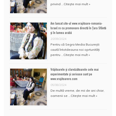
privind …
Citește mai mult »
Am lansat site-ul www.vrajitoare-romania-
Israel.ro cu promovare directă în Țara Sfântă
și în lumea arabă
20/09/2024
Pentru că Segra Media București
caută întotdeauna noi oprtunități
pentru …
Citește mai mult »
Vrăjitoarele și clarvăzătoarele cele mai
experimentate și serioase sunt pe
www.vrajitoarero.com
05/08/2024
De multă vreme, de mii de ani chiar,
oamenii se …
Citește mai mult »