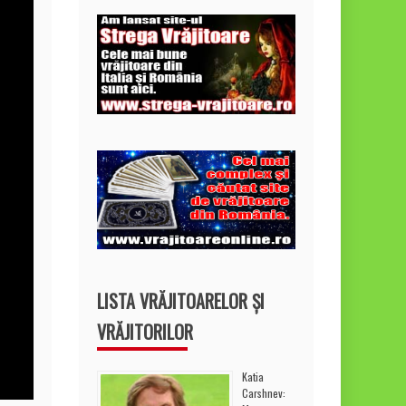
LISTA VRĂJITOARELOR ȘI
VRĂJITORILOR
Katia
Carshnev: