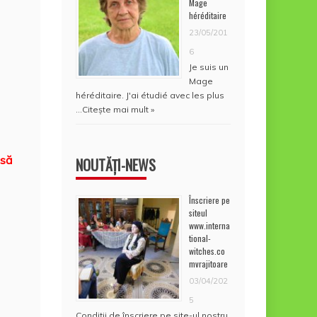
Mage
héréditaire
23/05/201
6
Je suis un
Mage
héréditaire. J'ai étudié avec les plus
…
Citește mai mult »
 să
NOUTĂȚI-NEWS
Înscriere pe
siteul
www.interna
tional-
witches.co
mvrajitoare
03/04/202
5
Condiţii de înscriere pe site-ul nostru