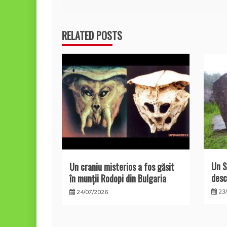
în
articole
RELATED POSTS
Un S
Un craniu misterios a fos găsit
desc
în munţii Rodopi din Bulgaria
23
24/07/2026