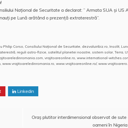
!
nsiliului Naţional de Securitate a declarat: ” Armata SUA şi US A
onauţi pe Lună arătând o prezenţă extraterestră”.
lu Philip Corso
,
Consiliului Naţional de Securitate
,
dezvaluiribiz.ro
,
Insolit
,
Lun
aterestră
,
reguli astro-fizice
,
satelitul planetei noastre
,
sistem solar
,
Terra
,
U
rajitoareledinromania.com
,
vrajitoareonline.ro
,
www.international-witches.co
m
,
www.vrajitoareledinromania.ro
,
www.vrajitoareonline.ro/
,
www.vrajitoarero
t
Linkedin
Oraş plutitor interdimensional observat de sute
oameni în Nigeria