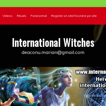
Videos
Rituals
Paranormal
Register on site/ înscriere pe site
International Witches
deaconu.marian@gmail.com