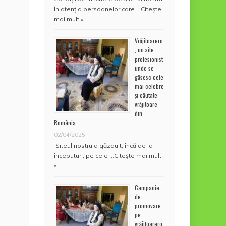
În atenţia persoanelor care …
Citește
mai mult »
Vrăjitoarero
, un site
profesionist
unde se
găsesc cele
mai celebre
și căutate
vrăjitoare
din
România
02/04/2025
Siteul nostru a găzduit, încă de la
începuturi, pe cele …
Citește mai mult
»
Campanie
de
promovare
pe
vrăjitoarero.