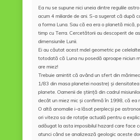
Ea nu se supune nici uneia dintre regulile astro-
acum 4 miliarde de ani. S-a sugerat că după c
a forma Luna. Sau că ea era o planetă mică, pe
timp cu Terra. Cercetătorii au descoperit de 
dimensiunile Lunii.
Ei au căutat acest mdel geometric pe celelalte
totodată că Luna nu posedă aproape niciun me
are miez!
Trebuie amintit că având un sfert din mărimea
1/83 din masa planetei noastre) şi densitatea
planete. Oamenii de ştiinţă din cadrul misiuni
decât un miez mic şi confirmă în 1998, că ea
O altă anomalie i-a lăsat perplecşi pe astronom
ori viteza sa de rotaţie actuală pentru a expli
adăugat la asta imposibilul hazard care face ca
atunci când se analizează geologic aceste dou