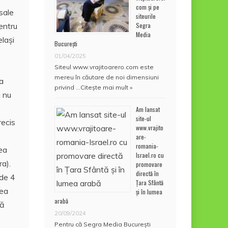
com și pe
 sale
siteurile
Segra
entru
Media
laşi
București
01/04/2025
Siteul www.vrajitoarero.com este
mereu în căutare de noi dimensiuni
ca
privind …
Citește mai mult »
 nu
Am lansat
site-ul
recis
www.vrajito
are-
romania-
vea
Israel.ro cu
a).
promovare
directă în
 de 4
Țara Sfântă
nea
și în lumea
arabă
că
20/09/2024
Pentru că Segra Media București