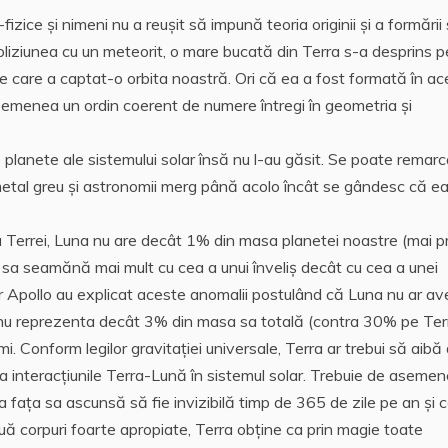
fizice şi nimeni nu a reuşit să impună teoria originii şi a formării
oliziunea cu un meteorit, o mare bucată din Terra s-a desprins p
 care a captat-o orbita noastră. Ori că ea a fost formată în ace
asemenea un ordin coerent de numere întregi în geometria şi
 planete ale sistemului solar însă nu l-au găsit. Se poate remar
tal greu şi astronomii merg până acolo încât se gândesc că ea
 Terrei, Luna nu are decât 1% din masa planetei noastre (mai p
 sa seamănă mai mult cu cea a unui înveliş decât cu cea a unei
lor Apollo au explicat aceste anomalii postulând că Luna nu ar a
 nu reprezenta decât 3% din masa sa totală (contra 30% pe Terr
i. Conform legilor gravitaţiei universale, Terra ar trebui să aibă
ca interacţiunile Terra-Lună în sistemul solar. Trebuie de aseme
 faţa sa ascunsă să fie invizibilă timp de 365 de zile pe an şi 
ă corpuri foarte apropiate, Terra obţine ca prin magie toate