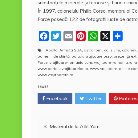
substanţele minerale şi feroase şi Luna niciuna
În 1997, colonelulu Philip Corso, membru al Co
Force posedă 122 de fotografii luate de astr
F
T
E
Pi
W
X
P
a
w
m
nt
h
a
Apollo
,
Armata SUA
,
astronomi
,
coliziune
,
colonelu
c
itt
ai
er
at
rt
oamenii de ştiinţă
,
portalulvrajitoarelor.ro
,
prezenţă extr
e
er
l
e
s
aj
Force
,
vrajitoare-romania.com
,
vrajitoare-romania.ro
,
v
www.portalulvrajitoarelor.ro
,
www.vrajitoare-online.co
b
st
A
e
www.vrajitoarero.ro
o
p
a
SHARE
o
p
z
Facebook
Twitter
Pinteres
k
ă
Navigare
Misterul de la Atlit Yam