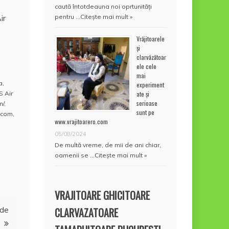
caută întotdeauna noi oprtunități
pentru …
Citește mai mult »
ir
Vrăjitoarele
și
clarvăzătoar
ele cele
mai
a
,
experiment
ate și
S Air
serioase
m/
,
sunt pe
.com
,
www.vrajitoarero.com
05/08/2024
De multă vreme, de mii de ani chiar,
oamenii se …
Citește mai mult »
VRAJITOARE GHICITOARE
 de
CLARVAZATOARE