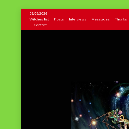
Skip
06/08/2026
to
Witches list
Posts
Interviews
Messages
Thanks
Contact
content