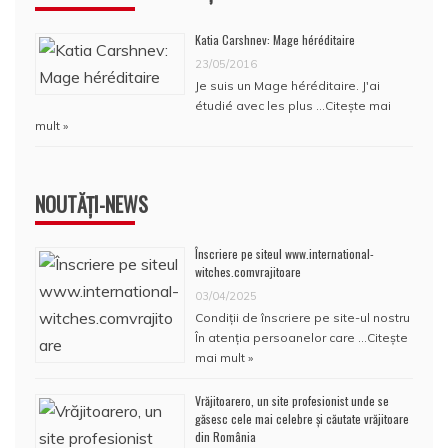
Katia Carshnev: Mage héréditaire
23/05/2016
Je suis un Mage héréditaire. J'ai
étudié avec les plus …
Citește mai
mult »
NOUTĂȚI-NEWS
Înscriere pe siteul www.international-
witches.comvrajitoare
03/04/2025
Condiţii de înscriere pe site-ul nostru
În atenţia persoanelor care …
Citește
mai mult »
Vrăjitoarero, un site profesionist unde se
găsesc cele mai celebre și căutate vrăjitoare
din România