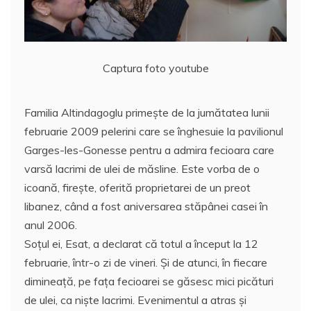
Captura foto youtube
Familia Altindagoglu primeşte de la jumătatea lunii
februarie 2009 pelerini care se înghesuie la pavilionul
Garges-les-Gonesse pentru a admira fecioara care
varsă lacrimi de ulei de măsline. Este vorba de o
icoană, fireşte, oferită proprietarei de un preot
libanez, când a fost aniversarea stăpânei casei în
anul 2006.
Soţul ei, Esat, a declarat că totul a început la 12
februarie, într-o zi de vineri. Şi de atunci, în fiecare
dimineaţă, pe faţa fecioarei se găsesc mici picături
de ulei, ca nişte lacrimi. Evenimentul a atras şi