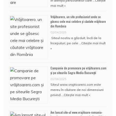
În atenţia persoanelor care …
Citește
mai mult »
Vrăjitoarero, un site profesionist unde se
găsesc cele mai celebre și căutate vrăjitoare
din România
02/04/2025
Siteul nostru a găzduit, încă de la
începuturi, pe cele …
Citește mai mult
»
Campanie de promovare pe vrăjitoarero.com
și pe siteurile Segra Media București
01/04/2025
Siteul www.vrajitoarero.com este
mereu în căutare de noi dimensiuni
privind …
Citește mai mult »
Am lansat site-ul www.vrajitoare-romania-