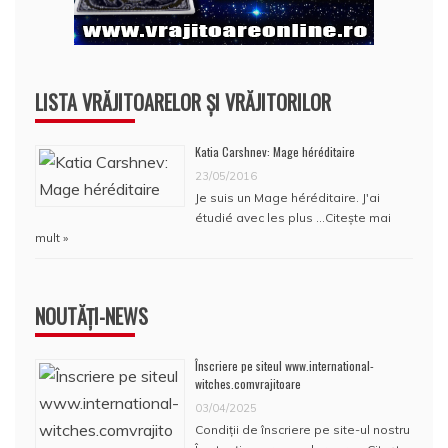
LISTA VRĂJITOARELOR ȘI VRĂJITORILOR
Katia Carshnev: Mage héréditaire
23/05/2016
Je suis un Mage héréditaire. J'ai
étudié avec les plus …
Citește mai
mult »
NOUTĂȚI-NEWS
Înscriere pe siteul www.international-
witches.comvrajitoare
03/04/2025
Condiţii de înscriere pe site-ul nostru