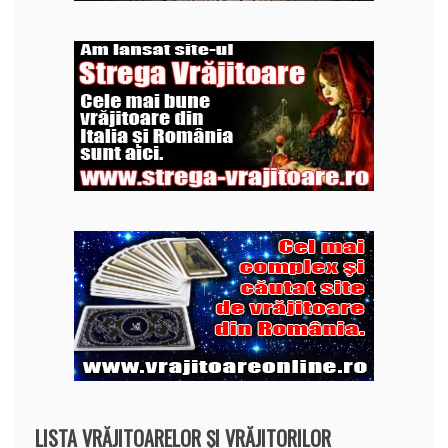
LISTA VRĂJITOARELOR ȘI VRĂJITORILOR