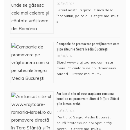
02/04/2025
Siteul nostru a găzduit, încă de la
începuturi, pe cele …
Citește mai mult
»
Campanie de promovare pe vrăjitoarero.com
și pe siteurile Segra Media București
01/04/2025
Siteul www.vrajitoarero.com este
mereu în căutare de noi dimensiuni
privind …
Citește mai mult »
Am lansat site-ul www.vrajitoare-romania-
Israel.ro cu promovare directă în Țara Sfântă
și în lumea arabă
20/09/2024
Pentru că Segra Media București
caută întotdeauna noi oprtunități
pentru …
Citește mai mult »