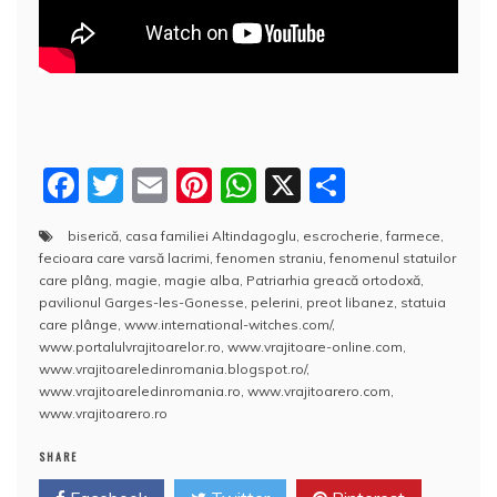
F
T
E
Pi
W
X
P
a
w
m
nt
h
a
biserică
,
casa familiei Altindagoglu
,
escrocherie
,
farmece
,
c
itt
ai
er
at
rt
fecioara care varsă lacrimi
,
fenomen straniu
,
fenomenul statuilor
e
er
l
e
s
aj
care plâng
,
magie
,
magie alba
,
Patriarhia greacă ortodoxă
,
pavilionul Garges-les-Gonesse
,
pelerini
,
preot libanez
,
statuia
b
st
A
e
care plânge
,
www.international-witches.com/
,
www.portalulvrajitoarelor.ro
,
www.vrajitoare-online.com
,
o
p
a
www.vrajitoareledinromania.blogspot.ro/
,
o
p
z
www.vrajitoareledinromania.ro
,
www.vrajitoarero.com
,
www.vrajitoarero.ro
k
ă
SHARE