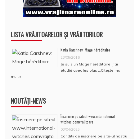
LISTA VRĂJITOARELOR ȘI VRĂJITORILOR
Katia Carshnev: Mage héréditaire
23/05/2016
Je suis un Mage héréditaire. J'ai
étudié avec les plus …
Citește mai
mult »
NOUTĂȚI-NEWS
Înscriere pe siteul www.international-
witches.comvrajitoare
03/04/2025
Condiţii de înscriere pe site-ul nostru