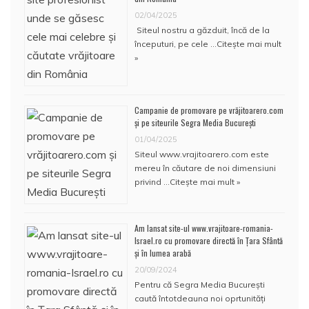
02/04/2025
Siteul nostru a găzduit, încă de la
începuturi, pe cele …
Citește mai mult
»
Campanie de promovare pe vrăjitoarero.com
și pe siteurile Segra Media București
01/04/2025
Siteul www.vrajitoarero.com este
mereu în căutare de noi dimensiuni
privind …
Citește mai mult »
Am lansat site-ul www.vrajitoare-romania-
Israel.ro cu promovare directă în Țara Sfântă
și în lumea arabă
20/09/2024
Pentru că Segra Media București
caută întotdeauna noi oprtunități