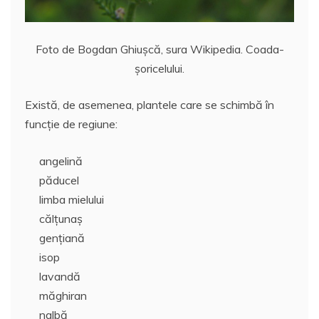
Foto de Bogdan Ghiușcă, sura Wikipedia. Coada-
șoricelului.
Există, de asemenea, plantele care se schimbă în
funcţie de regiune:
angelină
păducel
limba mielului
călţunaş
genţiană
isop
lavandă
măghiran
nalbă