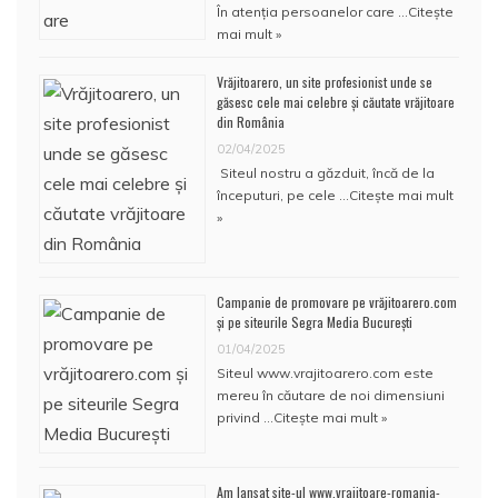
În atenţia persoanelor care …
Citește
mai mult »
Vrăjitoarero, un site profesionist unde se
găsesc cele mai celebre și căutate vrăjitoare
din România
02/04/2025
Siteul nostru a găzduit, încă de la
începuturi, pe cele …
Citește mai mult
»
Campanie de promovare pe vrăjitoarero.com
și pe siteurile Segra Media București
01/04/2025
Siteul www.vrajitoarero.com este
mereu în căutare de noi dimensiuni
privind …
Citește mai mult »
Am lansat site-ul www.vrajitoare-romania-