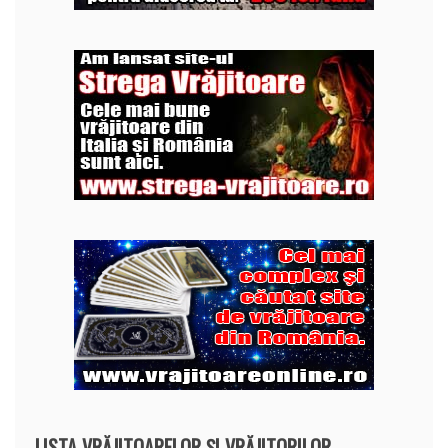
LISTA VRĂJITOARELOR ȘI VRĂJITORILOR