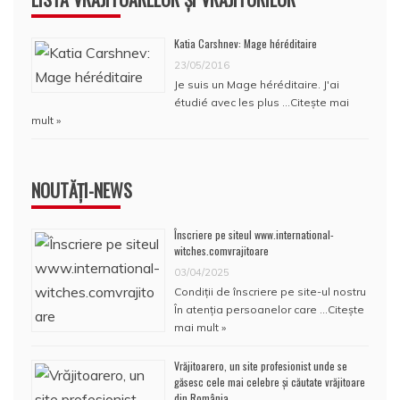
Katia Carshnev: Mage héréditaire
23/05/2016
Je suis un Mage héréditaire. J'ai
étudié avec les plus …
Citește mai
mult »
NOUTĂȚI-NEWS
Înscriere pe siteul www.international-
witches.comvrajitoare
03/04/2025
Condiţii de înscriere pe site-ul nostru
În atenţia persoanelor care …
Citește
mai mult »
Vrăjitoarero, un site profesionist unde se
găsesc cele mai celebre și căutate vrăjitoare
din România