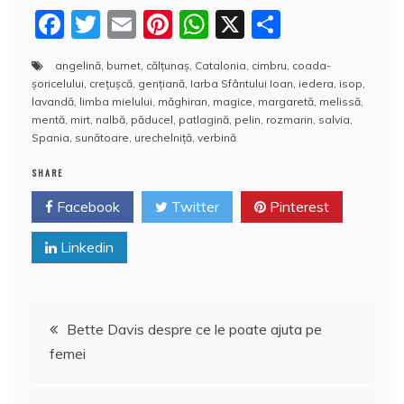
F
T
E
Pi
W
X
P
a
w
m
nt
h
a
angelină
,
burnet
,
călţunaş
,
Catalonia
,
cimbru
,
coada-
c
itt
ai
er
at
rt
şoricelului
,
creţuşcă
,
genţiană
,
Iarba Sfântului Ioan
,
iedera
,
isop
,
e
er
l
e
s
aj
lavandă
,
limba mielului
,
măghiran
,
magice
,
margaretă
,
melissă
,
mentă
,
mirt
,
nalbă
,
păducel
,
patlagină
,
pelin
,
rozmarin
,
salvia
,
b
st
A
e
Spania
,
sunătoare
,
urechelniţă
,
verbină
o
p
a
SHARE
o
p
z
Facebook
Twitter
Pinterest
k
ă
Linkedin
Navigare
Bette Davis despre ce le poate ajuta pe
femei
în