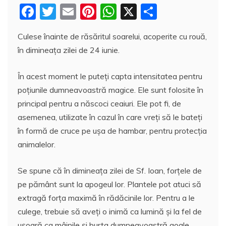
F
T
E
Pi
W
X
P
a
w
m
nt
h
a
Culese înainte de răsăritul soarelui, acoperite cu rouă,
c
itt
ai
er
at
rt
în dimineaţa zilei de 24 iunie.
e
er
l
e
s
aj
b
st
A
e
În acest moment le puteţi capta intensitatea pentru
o
p
a
poţiunile dumneavoastră magice. Ele sunt folosite în
principal pentru a născoci ceaiuri. Ele pot fi, de
o
p
z
asemenea, utilizate în cazul în care vreţi să le bateţi
k
ă
în formă de cruce pe uşa de hambar, pentru protecţia
animalelor.
Se spune că în dimineaţa zilei de Sf. Ioan, forţele de
pe pământ sunt la apogeul lor. Plantele pot atuci să
extragă forţa maximă în rădăcinile lor. Pentru a le
culege, trebuie să aveţi o inimă ca lumină şi la fel de
uşoară ca mâinile şi burta dumneavoastră goale