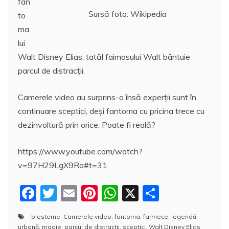
fan
Sursă foto: Wikipedia
to
ma
lui
Walt Disney Elias, tatăl faimosului Walt bântuie
parcul de distracții.
Camerele video au surprins-o însă experții sunt în
continuare sceptici, deşi fantoma cu pricina trece cu
dezinvoltură prin orice. Poate fi reală?
https://www.youtube.com/watch?
v=97H29LgX9Ro#t=31
F
T
E
Pi
W
X
P
a
w
m
nt
h
a
blesteme
,
Camerele video
,
fantoma
,
farmece
,
legendă
c
itt
ai
er
at
rt
urbană
,
magie
,
parcul de distracții
,
sceptici
,
Walt Disney Elias