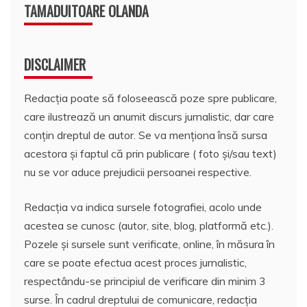
TAMADUITOARE OLANDA
DISCLAIMER
Redacția poate să foloseească poze spre publicare,
care ilustrează un anumit discurs jurnalistic, dar care
conțin dreptul de autor. Se va menționa însă sursa
acestora și faptul că prin publicare ( foto și/sau text)
nu se vor aduce prejudicii persoanei respective.
Redacția va indica sursele fotografiei, acolo unde
acestea se cunosc (autor, site, blog, platformă etc.).
Pozele și sursele sunt verificate, online, în măsura în
care se poate efectua acest proces jurnalistic,
respectându-se principiul de verificare din minim 3
surse. În cadrul dreptului de comunicare, redacția