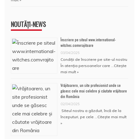
NOUTĂȚI-NEWS
Înscriere pe siteul www.international-
witches.comvrajitoare
03/04/2025
Condiţii de înscriere pe site-ul nostru
În atenţia persoanelor care …
Citește
mai mult »
Vrăjitoarero, un site profesionist unde se
găsesc cele mai celebre și căutate vrăjitoare
din România
02/04/2025
Siteul nostru a găzduit, încă de la
începuturi, pe cele …
Citește mai mult
»