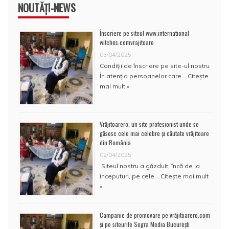
NOUTĂȚI-NEWS
Înscriere pe siteul www.international-
witches.comvrajitoare
03/04/2025
Condiţii de înscriere pe site-ul nostru
În atenţia persoanelor care …
Citește
mai mult »
Vrăjitoarero, un site profesionist unde se
găsesc cele mai celebre și căutate vrăjitoare
din România
02/04/2025
Siteul nostru a găzduit, încă de la
începuturi, pe cele …
Citește mai mult
»
Campanie de promovare pe vrăjitoarero.com
și pe siteurile Segra Media București