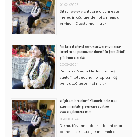
01/04/2025
Siteul www.vrajitoarero.com este
mereu în căutare de noi dimensiuni
privind …
Citește mai mult »
Am lansat site-ul www.vrajitoare-romania-
Israel.ro cu promovare directă în Țara Sfântă
și în lumea arabă
20/09/2024
Pentru că Segra Media București
caută întotdeauna noi oprtunități
pentru …
Citește mai mult »
Vrăjitoarele și clarvăzătoarele cele mai
experimentate și serioase sunt pe
www.vrajitoarero.com
05/08/2024
De multă vreme, de mii de ani chiar,
oamenii se …
Citește mai mult »