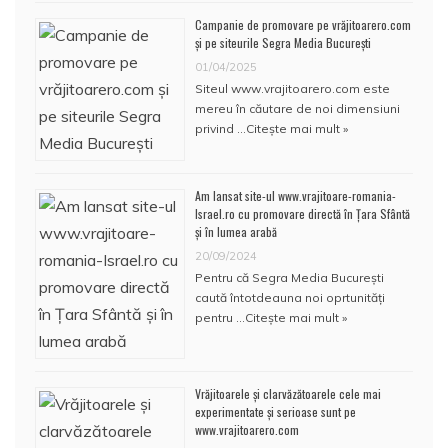
Campanie de promovare pe vrăjitoarero.com
și pe siteurile Segra Media București
01/04/2025
Siteul www.vrajitoarero.com este
mereu în căutare de noi dimensiuni
privind …
Citește mai mult »
Am lansat site-ul www.vrajitoare-romania-
Israel.ro cu promovare directă în Țara Sfântă
și în lumea arabă
20/09/2024
Pentru că Segra Media București
caută întotdeauna noi oprtunități
pentru …
Citește mai mult »
Vrăjitoarele și clarvăzătoarele cele mai
experimentate și serioase sunt pe
www.vrajitoarero.com