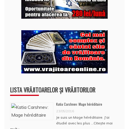
LISTA VRĂJITOARELOR ȘI VRĂJITORILOR
Katia Carshnev: Mage héréditaire
23/05/2016
Je suis un Mage héréditaire. J'ai
étudié avec les plus …
Citește mai
mult »