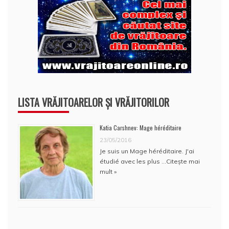
LISTA VRĂJITOARELOR ȘI VRĂJITORILOR
Katia Carshnev: Mage héréditaire
23/05/2016
Je suis un Mage héréditaire. J'ai
étudié avec les plus …
Citește mai
mult »