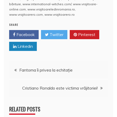
e
er
l
e
s
aj
bântuie
,
www.international-witches.com/
,
www.vrajitoare-
online.com
,
www.vrajitoareledinromania.ro
,
b
st
A
e
www.vrajitoarero.com
,
www.vrajitoarero.ro
o
p
a
SHARE
o
p
z
Facebook
Twitter
Pinterest
k
ă
Linkedin
Navigare
Fantoma îi privea la echitaţie
în
Cristiano Ronaldo este victima vrăjitoriei!
articole
RELATED POSTS