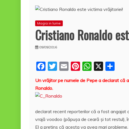
Magia in lume
Cristiano Ronaldo este
09/09/2016
F
T
E
Pi
W
X
P
a
w
m
nt
h
a
Un vrăjitor pe numele de Pepe a declarat că a 
c
itt
ai
er
at
rt
Ronaldo.
e
er
l
e
s
aj
b
st
A
e
o
p
a
declarat recent reporterilor că a fost angajat 
o
p
z
vrajă voodoo (păpuşa de ceară şi tot restul), î
El a pretins că acesta va avea mari probleme, 