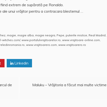
t, fiind extrem de supărată pe Ronaldo.
ce ale unui vrăjitor pentru a contracara blestemul …
ghez
,
magie
,
magie alba
,
magie neagra
,
Pepe
,
puterile mistice
,
Real Madrid
,
l-witches.com/
,
www.portalulvrajitoarelor.ro
,
www.vrajitoare-online.com
,
reledinromania.ro
,
www.vrajitoarero.com
,
www.vrajitoarero.ro
t
Linkedin
rcul de
Maluku – Vrăjitoria a făcut mai multe victime