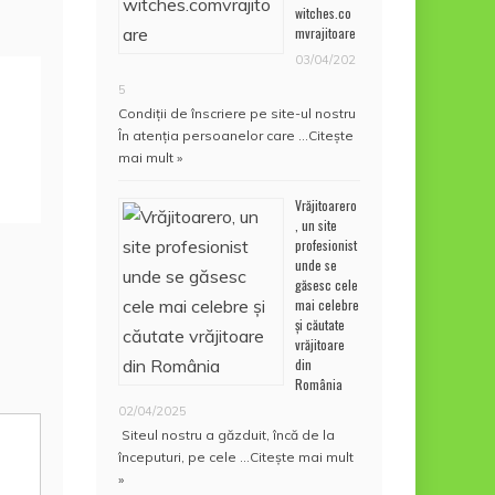
witches.co
mvrajitoare
03/04/202
5
Condiţii de înscriere pe site-ul nostru
În atenţia persoanelor care …
Citește
mai mult »
Vrăjitoarero
, un site
profesionist
unde se
găsesc cele
mai celebre
și căutate
vrăjitoare
din
România
02/04/2025
Siteul nostru a găzduit, încă de la
începuturi, pe cele …
Citește mai mult
»