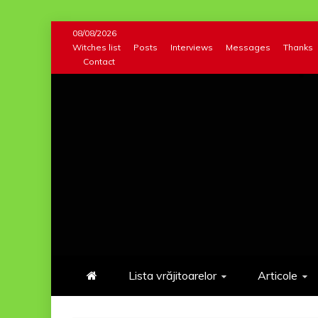
Skip
08/08/2026
to
Witches list
Posts
Interviews
Messages
Thanks
Contact
content
Lista vrăjitoarelor
Articole