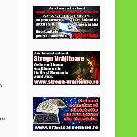
o
a o