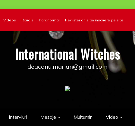
Videos
Rituals
Paranormal
Register on site/ înscriere pe site
International Witches
deaconu.marian@gmail.com
Interviuri
Mesaje
Multumiri
Video