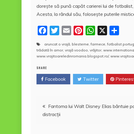
k
ă
doreşte să pună capăt carierei lui de fotbalis
Acesta, la rândul său, foloseşte puterile misti
F
T
E
Pi
W
X
P
a
w
m
nt
h
a
aruncat o vrajă
,
blesteme
,
farmece
,
fotbalist portu
c
itt
ai
er
at
rt
trădată în amor
,
vrajă voodoo
,
vrăjitor
,
www.internationa
e
er
l
e
s
aj
www.vrajitoareledinromania.blogspot.ro/
,
www.vrajitoa
b
st
A
e
SHARE
o
p
a
Facebook
Twitter
Pinteres
o
p
z
k
ă
Navigare
Fantoma lui Walt Disney Elias bântuie pa
distracţii
în