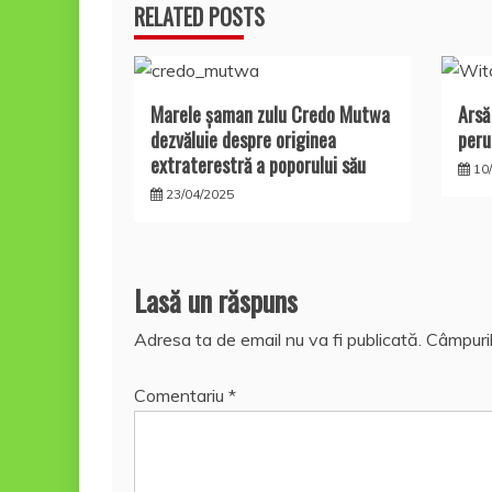
articole
RELATED POSTS
Marele şaman zulu Credo Mutwa
Arsă
dezvăluie despre originea
peru
extraterestră a poporului său
10
23/04/2025
Lasă un răspuns
Adresa ta de email nu va fi publicată.
Câmpuril
Comentariu
*