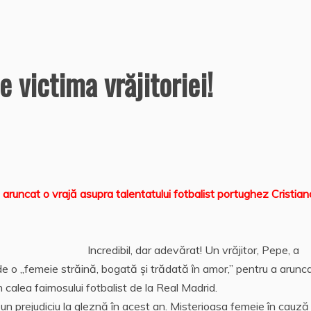
 victima vrăjitoriei!
aruncat o vrajă asupra talentatului fotbalist portughez Cristian
Incredibil, dar adevărat! Un vrăjitor, Pepe, a
de o „femeie străină, bogată şi trădată în amor,” pentru a arunc
n calea faimosului fotbalist de la Real Madrid.
un prejudiciu la gleznă în acest an. Misterioasa femeie în cauză