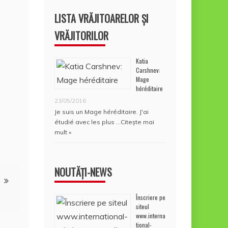
LISTA VRĂJITOARELOR ȘI
VRĂJITORILOR
Katia
Carshnev:
Mage
héréditaire
23/05/2016
Je suis un Mage héréditaire. J'ai
étudié avec les plus …
Citește mai
mult »
NOUTĂȚI-NEWS
Înscriere pe
siteul
www.interna
tional-