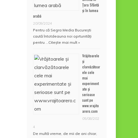
Țara Sfântă
și în lumea
arabă
20/09/2024
Pentru că Segra Media București
caută întotdeauna noi oprtunități
pentru …
Citește mai mult »
Vrăjitoarele
și
clarvăzătoar
ele cele
mai
experiment
ate și
serioase
sunt pe
www.vrajito
arero.com
05/08/202
4
De multă vreme, de mii de ani chiar,