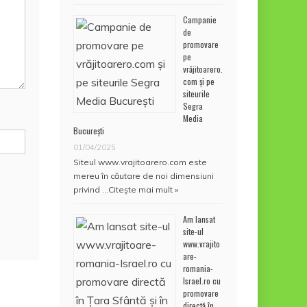
Campanie
de
promovare
pe
vrăjitoarero.
com și pe
siteurile
Segra
Media
București
01/04/2025
Siteul www.vrajitoarero.com este
mereu în căutare de noi dimensiuni
privind …
Citește mai mult »
Am lansat
site-ul
www.vrajito
are-
romania-
Israel.ro cu
promovare
directă în