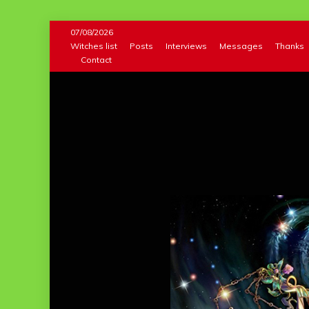
Skip
07/08/2026
to
Witches list
Posts
Interviews
Messages
Thanks
Contact
content