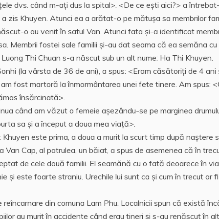
ţele dvs. când m-aţi dus la spital>. <De ce eşti aici?> a întrebat
 a zis Khuyen. Atunci ea a arătat-o pe mătuşa sa membrilor fami
cut-o au venit în satul Van. Atunci fata şi-a identificat membr
iv casa. Membrii fostei sale familii şi-au dat seama că ea semăna cu 
88, Luong Thi Chuan s-a născut sub un alt nume: Ha Thi Khuyen.
nhi (la vârsta de 36 de ani), a spus: <Eram căsătoriţi de 4 ani 
 şi am fost martoră la înmormântarea unei fete tinere. Am spus: 
rămas însărcinată>.
inua când am văzut o femeie aşezându-se pe marginea drumulu
urta sa şi a început a doua mea viaţă>.
: Khuyen este prima, a doua a murit la scurt timp după naştere s
Ha Van Cap, al patrulea, un băiat, a spus de asemenea că în trec
eptat de cele două familii. El seamănă cu o fată deoarece în vi
 şi este foarte straniu. Urechile lui sunt ca şi cum în trecut ar f
 reîncarnare din comuna Lam Phu. Localnicii spun că există înc
iilor au murit în accidente când erau tineri şi s-au renăscut în al