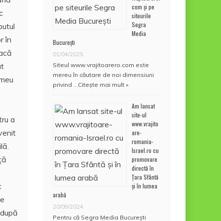
com și pe
c
siteurile
Segra
putul
Media
r în
București
dacă
01/04/2025
ut
Siteul www.vrajitoarero.com este
mereu în căutare de noi dimensiuni
 meu
privind …
Citește mai mult »
Am lansat
site-ul
tru a
www.vrajito
venit
are-
romania-
lă.
Israel.ro cu
ţă
promovare
directă în
Țara Sfântă
c
și în lumea
arabă
ce
20/09/2024
t după
Pentru că Segra Media București