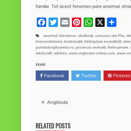
familie. Tot acest fenomen pare anormal, straniu
F
T
E
Pi
W
X
P
a
w
m
nt
h
a
anormal
,
blesteme
,
căsătoriţi
,
comuna Lam Phu
,
de
c
itt
ai
er
at
rt
înmormântarea
,
însărcinată
,
întâmplare incredibilă
,
inte
e
er
l
e
s
aj
portalulvrajitoarelor.ro
,
provincia centrală
,
Reîncarnare
,
witchcraft
,
witches
,
www.vrajitoare-online.com
,
www.vra
b
st
A
e
SHARE
o
p
a
Facebook
o
Twitter
p
Pinteres
z
k
ă
Navigare
Angrboda
în
RELATED POSTS