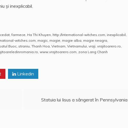
 şi inexplicabil.
cedat
,
farmece
,
Ha Thi Khuyen
,
http://international-witches.com
,
inexplicabil
,
rnational-witches.com
,
magic
,
magie
,
magie alba
,
magie neagra
,
satul Buoc
,
straniu
,
Thanh Hoa
,
Vietnam
,
Vietnamului
,
vraji
,
vrajitoarero.ro
,
jitoareledinromania.ro
,
www.vrajitoarero.com
,
zona Lang Chanh
t
Linkedin
Statuia lui Iisus a sângerat în Pennsylvania