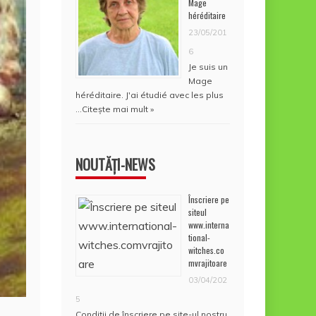
Mage
héréditaire
23/05/201
6
Je suis un
Mage
héréditaire. J'ai étudié avec les plus
…
Citește mai mult »
NOUTĂȚI-NEWS
Înscriere pe
siteul
www.interna
tional-
witches.co
mvrajitoare
03/04/202
5
Condiţii de înscriere pe site-ul nostru