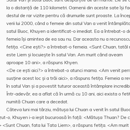
la o distanţă de 110 kilometri. Oamenii din aceste sate îşi fa
destul de rar vizite pentru că drumurile sunt proaste. La înce
verii lui 2000, când o femeie din satul Van a venit întâmplăto
satul Buoc, Khuyen a identificat-o imediat. Ea a întrebat-o 
femeia îşi amintea de ea sau nu. Dar aceasta nu a recunosc
fetiţa. <Cine eşti?> a întrebat-o femeia. <Sunt Chuan, tatăl
este Liem şi locuieşte în satul Van. Am murit când aveam
aproape 10 ani>, a răspuns Khyen.
<De ce eşti aici?> a întrebat-o atunci mama. <Am venit pen
susţine acest loc şi a trăi aici>, a răspuns fetiţa. Femeia a re
în satul Van şi a povestit tuturor această întâmplare incredibi
Într-adevăr, ea a aflat că în urmă cu 10 ani, aici exista o feti
numită Chuan care a decedat.
Câteva luni mai târziu, mătuşa lui Chuan a venit în satul Buo
ăzut-o, Khuyen i-a ieşit bucuroasă în faţă: <Mătuşa Thuan? De 
?> <Sunt Chuan, fata lui Tata Liem>, a răspuns fetiţa. <Am muri