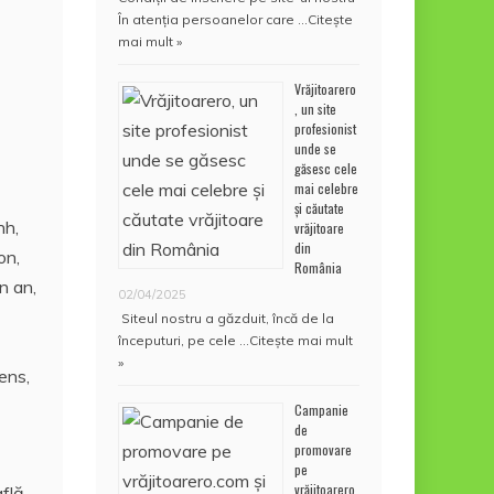
În atenţia persoanelor care …
Citește
mai mult »
Vrăjitoarero
, un site
profesionist
unde se
găsesc cele
mai celebre
și căutate
nh,
vrăjitoare
din
on,
România
n an,
02/04/2025
Siteul nostru a găzduit, încă de la
începuturi, pe cele …
Citește mai mult
»
ens,
Campanie
de
promovare
pe
vrăjitoarero.
află