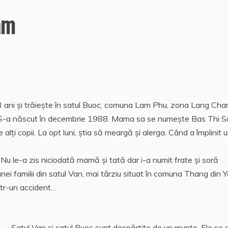
am
 ani şi trăieşte în satul Buoc, comuna Lam Phu, zona Lang Cha
. S-a născut în decembrie 1988. Mama sa se numeşte Bas Thi S
alţi copii. La opt luni, ştia să meargă şi alerga. Când a împlinit u
. Nu le-a zis niciodată mamă şi tată dar i-a numit frate şi soră
ei familii din satul Van, mai târziu situat în comuna Thang din Y
ntr-un accident…
Satul Van şi satul Buoc sunt despărţite de un munte. Ele se 