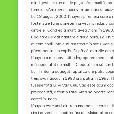
o indigestie cu un os de peşte. Am murit în bra
femeia. <Am revenit aici şi m-am născut aici>,
La 18 august 2000, Khuyen şi femeia care a năs
fostei sale familii, prietenii şi vecinii, inclus
dintre ei. Când ea a murit, avea 7 ani. În 19
Cea care i-a dat naştere a doua oară, Lo Thi So
aveam copii. Într-o zi, am trecut în satul Van
păcat pentru un copil!> După câteva zile am 
Khuyen a mai povestit: <Îngroparea mea cont
mă iubea atât de mult… Deodată, am sărit în b
Lo Thi Son a adăugat faptul că are patru copii
treia s-a născut în 1990 şi a patra, în 1993. 
fusese fata lui Vi Van Cuu. Cap este acum acc
precedentă, a fost o fată. Vrea să poarte rochie
cercei în urechi.
Khuyen este unul dintre numeroasele cazuri de
cinci poveşti cu copii renăscuţi. Majoritatea cop