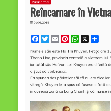
Paranormal
Reîncarnare în Vietn
01/03/2015
F
T
E
Pi
W
X
P
a
w
m
nt
h
a
Numele său este Ha Thi Khuyen. Fetiţa are 13
c
itt
ai
er
at
rt
Thanh Hoa, provincia centrală a Vietnamului
e
er
l
e
s
aj
iar tatăl său Ha Van Loi. Khuyen era diferită de 
b
st
A
e
a ştiut să vorbească.
o
p
a
Ea spunea des părinţilor săi că nu era fiica lor
o
p
z
vitregă. Khuyen le-a spus că fusese o fată a un
în aceeaşi zonă cu Lang Chanh şi că murise î
k
ă