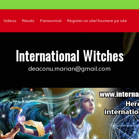
Videos
Rituals
Paranormal
Register on site/ înscriere pe site
International Witches
deaconu.marian@gmail.com