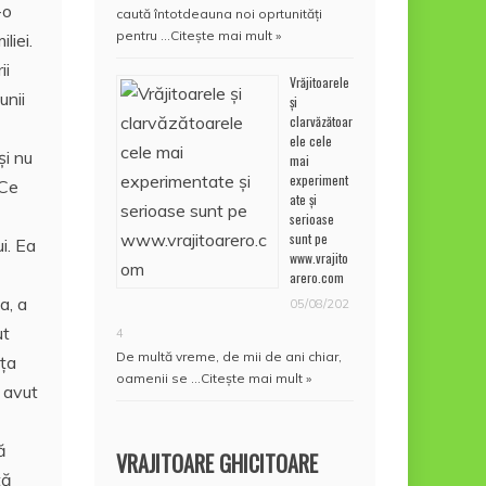
-o
caută întotdeauna noi oprtunități
pentru …
Citește mai mult »
liei.
ii
Vrăjitoarele
unii
și
clarvăzătoar
ele cele
şi nu
mai
experiment
<Ce
ate și
serioase
sunt pe
i. Ea
www.vrajito
arero.com
a, a
05/08/202
ut
4
De multă vreme, de mii de ani chiar,
aţa
oamenii se …
Citește mai mult »
i avut
ă
VRAJITOARE GHICITOARE
tă