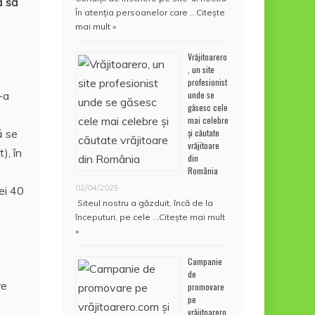
ă să
În atenţia persoanelor care …
Citește
mai mult »
Vrăjitoarero
, un site
profesionist
unde se
-a
găsesc cele
mai celebre
și căutate
ă se
vrăjitoare
), în
din
România
02/04/2025
cei 40
Siteul nostru a găzduit, încă de la
începuturi, pe cele …
Citește mai mult
»
Campanie
.
de
re
promovare
pe
vrăjitoarero.