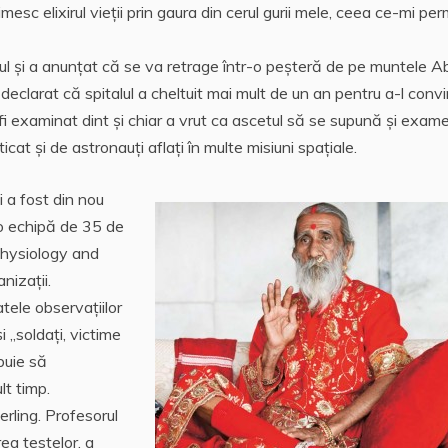
mesc elixirul vieții prin gaura din cerul gurii mele, ceea ce-mi per
lul și a anunțat că se va retrage într-o peșteră de pe muntele Ab
declarat că spitalul a cheltuit mai mult de un an pentru a-l conv
fi examinat dint și chiar a vrut ca ascetul să se supună şi exam
cat şi de astronauți aflaţi în multe misiuni spaţiale.
 a fost din nou
 o echipă de 35 de
Physiology and
nizații.
tele observațiilor
 „soldați, victime
ebuie să
t timp.
erling. Profesorul
ea testelor, a