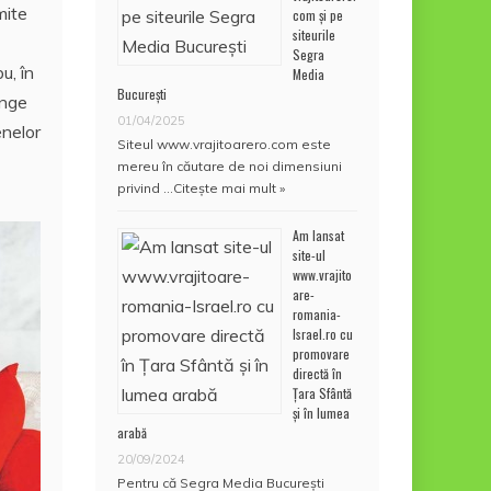
mite
com și pe
siteurile
Segra
u, în
Media
București
inge
01/04/2025
enelor
Siteul www.vrajitoarero.com este
mereu în căutare de noi dimensiuni
privind …
Citește mai mult »
Am lansat
site-ul
www.vrajito
are-
romania-
Israel.ro cu
promovare
directă în
Țara Sfântă
și în lumea
arabă
20/09/2024
Pentru că Segra Media București