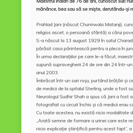
Maestrul indian de 76 de ani, cunoscut sub num
c
itt
ai
er
at
rt
mănânce, bea sau să se mişte, derutându-şi m
e
er
l
e
s
aj
b
st
A
e
Prahlad Jani (născut Chunriwala Matanji), cuno
o
p
a
religios ascet, o persoană sfântă) a cărui poves
S-a născut la 13 august 1929 în satul Charada, 
o
p
z
părăsit casa părintească pentru a pleca în jun
k
ă
În urma declaraţiilor pe care le-a făcut, maest
supună supravegherii 24 de ore din 24 într-un 
anul 2003.
Îmbrăcat într-un sari roșu, purtând brățări și c
de medicii de la spitalul Sterling, unde a fost 
Neurologul Sudhir Shah a spus că Jani a fost s
fotografiat cu circuit închis și că medicii erau 
Cu toate acestea, nu există nicio modalitate de
„Arată semne de formare a urinei care este rea
nicio explicație științifică pentru acest fapt”, 