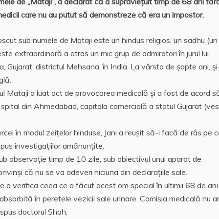
ele de „Mataji”, a declarat că a supraviețuit timp de 68 ani făr
edicii care nu au putut să demonstreze că era un impostor.
scut sub numele de Mataji este un hindus religios, un sadhu (un
te extraordinară a atras un mic grup de admiratori în jurul lui.
Gujarat, districtul Mehsana, în India. La vârsta de şapte ani, şi
glă.
rul Mataji a luat act de provocarea medicală și a fost de acord s
spital din Ahmedabad, capitala comercială a statul Gujarat (vest
ercei în modul zeițelor hinduse, Jani a reușit să-i facă de râs pe 
supus investigaţiilor amănunţite.
ub observație timp de 10 zile, sub obiectivul unui aparat de
convinși că nu se va adeveri niciuna din declaraţiile sale.
 a verifica ceea ce a făcut acest om special în ultimii 68 de ani
bsorbită în peretele vezicii sale urinare. Comisia medicală nu a
a spus doctorul Shah.