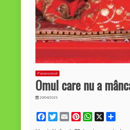
Paranormal
Omul care nu a mânca
20/04/2015
F
T
E
Pi
W
X
P
a
w
m
nt
h
a