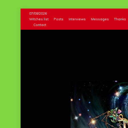
Skip
07/08/2026
to
Witches list
Posts
Interviews
Messages
Thanks
Contact
content