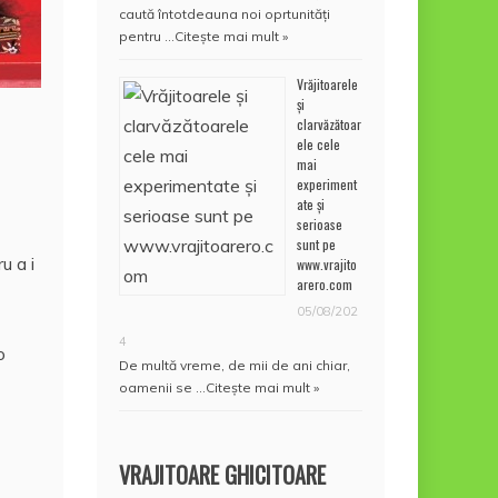
caută întotdeauna noi oprtunități
pentru …
Citește mai mult »
Vrăjitoarele
și
clarvăzătoar
ele cele
mai
experiment
ate și
serioase
sunt pe
u a i
www.vrajito
arero.com
05/08/202
4
o
De multă vreme, de mii de ani chiar,
oamenii se …
Citește mai mult »
VRAJITOARE GHICITOARE