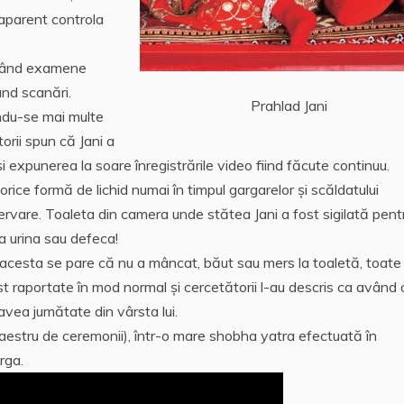
 aparent controla
făcând examene
ând scanări.
Prahlad Jani
ndu-se mai multe
orii spun că Jani a
i expunerea la soare înregistrările video fiind făcute continuu.
rice formă de lichid numai în timpul gargarelor și scăldatului
vare. Toaleta din camera unde stătea Jani a fost sigilată pentr
a urina sau defeca!
 acesta se pare că nu a mâncat, băut sau mers la toaletă, toate
st raportate în mod normal și cercetătorii l-au descris ca având 
vea jumătate din vârsta lui.
aestru de ceremonii), într-o mare shobha yatra efectuată în
rga.