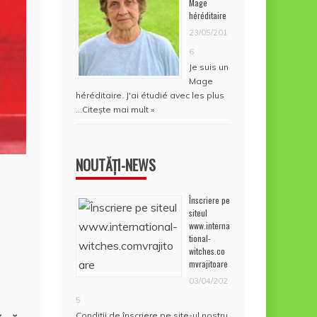
Mage
héréditaire
23/05/201
6
Je suis un
Mage
héréditaire. J'ai étudié avec les plus
…
Citește mai mult »
NOUTĂȚI-NEWS
Înscriere pe
siteul
www.interna
tional-
witches.co
mvrajitoare
03/04/202
5
Condiţii de înscriere pe site-ul nostru