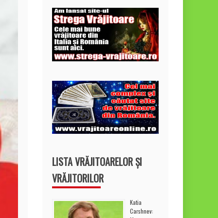
LISTA VRĂJITOARELOR ȘI
VRĂJITORILOR
Katia
Carshnev: