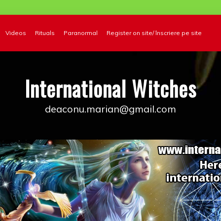
Videos
Rituals
Paranormal
Register on site/ înscriere pe site
International Witches
deaconu.marian@gmail.com