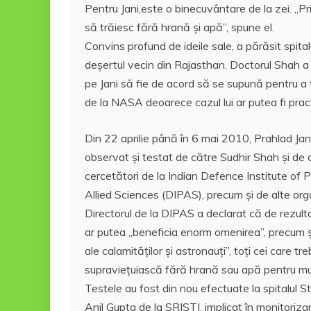
Pentru Jani,este o binecuvântare de la zei. „Pri
să trăiesc fără hrană și apă”, spune el.
Convins profund de ideile sale, a părăsit spita
deșertul vecin din Rajasthan. Doctorul Shah a 
pe Jani să fie de acord să se supună pentru a 
de la NASA deoarece cazul lui ar putea fi practi
Din 22 aprilie până în 6 mai 2010, Prahlad Jani
observat și testat de către Sudhir Shah și de
cercetători de la Indian Defence Institute of 
Allied Sciences (DIPAS), precum și de alte orga
Directorul de la DIPAS a declarat că de rezulta
ar putea „beneficia enorm omenirea”, precum și
ale calamităților și astronauţi”, toţi cei care tr
supravieţuiască fără hrană sau apă pentru mul
Testele au fost din nou efectuate la spitalul St
Anil Gupta de la SRISTI, implicat în monitorizar