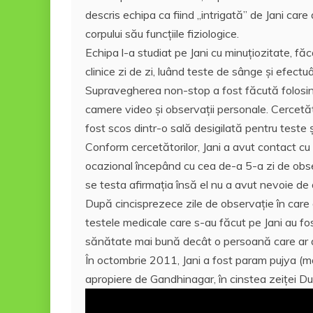
descris echipa ca fiind „intrigată” de Jani care
corpului său funcțiile fiziologice.
Echipa l-a studiat pe Jani cu minuţiozitate, 
clinice zi de zi, luând teste de sânge şi efectu
Supravegherea non-stop a fost făcută folosi
camere video și observații personale. Cercetăt
fost scos dintr-o sală desigilată pentru teste ş
Conform cercetătorilor, Jani a avut contact cu o
ocazional începând cu cea de-a 5-a zi de obser
se testa afirmația însă el nu a avut nevoie de 
După cincisprezece zile de observație în care
testele medicale care s-au făcut pe Jani au fo
sănătate mai bună decât o persoană care ar a
În octombrie 2011, Jani a fost param pujya (m
apropiere de Gandhinagar, în cinstea zeiţei Du