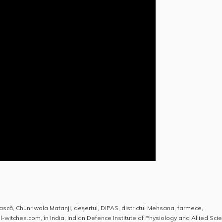
ească
,
Chunriwala Matanji
,
deșertul
,
DIPAS
,
districtul Mehsana
,
farmece
,
nal-witches.com
,
în India
,
Indian Defence Institute of Physiology and Allied Sci