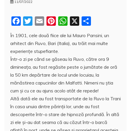
11/07/2022
F
T
E
Pi
W
X
P
a
w
m
nt
h
a
În 1901, cele două fiice ale lui Mauro Pansini, un
c
itt
ai
er
at
rt
arhitect din Ruvo, Bari (Italia), au trăit mai multe
e
er
l
e
s
aj
experienţe stupefiante.
b
st
A
e
Într-o zi pe când se găseau la Ruvo, către ora 9
o
p
a
dimineaţa, au fost regăsite peste o jumătate de oră
o
p
z
la 50 km depărtare de locul unde locuiau, la
mănăstirea capucinilor din Malfatti. Nimeni nu ştia
k
ă
cum şi cu ce au ajuns acolo atât de repede!
Altă dată ele au fost transportate de la Ruvo la Trani
în casa unuia dintre părinţii lor, unde au fost
descoperite într-o stare de hipnoză profundă. În altă
zi ele şi-au dat seama că au căzut într-o barcă
aflată în port, unde se găsea şi proprietarul acesteia.