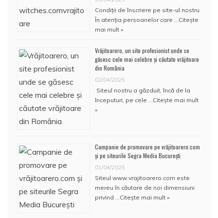
Condiţii de înscriere pe site-ul nostru
În atenţia persoanelor care …
Citește
mai mult »
Vrăjitoarero, un site profesionist unde se
găsesc cele mai celebre și căutate vrăjitoare
din România
02/04/2025
Siteul nostru a găzduit, încă de la
începuturi, pe cele …
Citește mai mult
»
Campanie de promovare pe vrăjitoarero.com
și pe siteurile Segra Media București
01/04/2025
Siteul www.vrajitoarero.com este
mereu în căutare de noi dimensiuni
privind …
Citește mai mult »