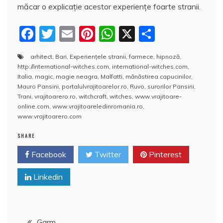
măcar o explicaţie acestor experienţe foarte stranii.
F
T
E
Pi
W
X
P
a
w
m
nt
h
a
arhitect
,
Bari
,
Experienţele stranii
,
farmece
,
hipnoză
,
c
itt
ai
er
at
rt
http://international-witches.com
,
international-witches.com
,
e
er
l
e
s
aj
Italia
,
magic
,
magie neagra
,
Malfatti
,
mănăstirea capucinilor
,
Mauro Pansini
,
portalulvrajitoarelor.ro
,
Ruvo
,
surorilor Pansini
,
b
st
A
e
Trani
,
vrajitoarero.ro
,
witchcraft
,
witches
,
www.vrajitoare-
online.com
,
www.vrajitoareledinromania.ro
,
o
p
a
www.vrajitoarero.com
o
p
z
SHARE
k
ă
Facebook
Twitter
Pinterest
Linkedin
Navigare
Garm