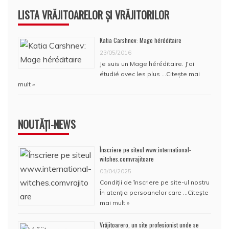
LISTA VRĂJITOARELOR ȘI VRĂJITORILOR
Katia Carshnev: Mage héréditaire
23/05/2016
Je suis un Mage héréditaire. J'ai
étudié avec les plus …
Citește mai
mult »
NOUTĂȚI-NEWS
Înscriere pe siteul www.international-
witches.comvrajitoare
03/04/2025
Condiţii de înscriere pe site-ul nostru
În atenţia persoanelor care …
Citește
mai mult »
Vrăjitoarero, un site profesionist unde se