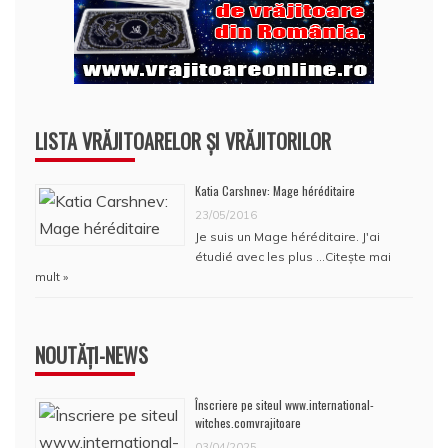
LISTA VRĂJITOARELOR ȘI VRĂJITORILOR
Katia Carshnev: Mage héréditaire
23/05/2016
Je suis un Mage héréditaire. J'ai
étudié avec les plus …
Citește mai
mult »
NOUTĂȚI-NEWS
Înscriere pe siteul www.international-
witches.comvrajitoare
03/04/2025