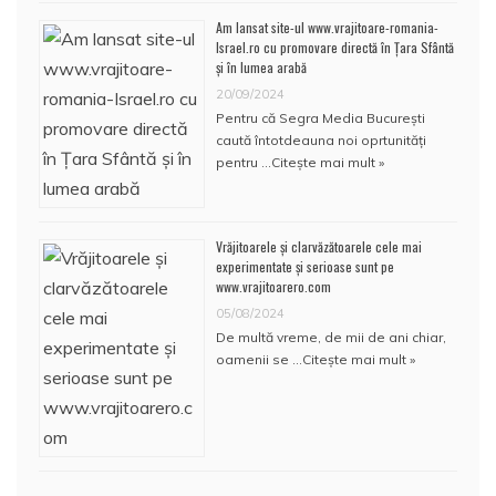
Am lansat site-ul www.vrajitoare-romania-
Israel.ro cu promovare directă în Țara Sfântă
și în lumea arabă
20/09/2024
Pentru că Segra Media București
caută întotdeauna noi oprtunități
pentru …
Citește mai mult »
Vrăjitoarele și clarvăzătoarele cele mai
experimentate și serioase sunt pe
www.vrajitoarero.com
05/08/2024
De multă vreme, de mii de ani chiar,
oamenii se …
Citește mai mult »