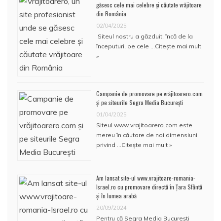
găsesc cele mai celebre și căutate vrăjitoare
din România
02/04/2025
Siteul nostru a găzduit, încă de la
începuturi, pe cele …
Citește mai mult
»
Campanie de promovare pe vrăjitoarero.com
și pe siteurile Segra Media București
01/04/2025
Siteul www.vrajitoarero.com este
mereu în căutare de noi dimensiuni
privind …
Citește mai mult »
Am lansat site-ul www.vrajitoare-romania-
Israel.ro cu promovare directă în Țara Sfântă
și în lumea arabă
20/09/2024
Pentru că Segra Media București