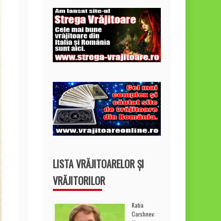
LISTA VRĂJITOARELOR ȘI
VRĂJITORILOR
Katia
Carshnev: