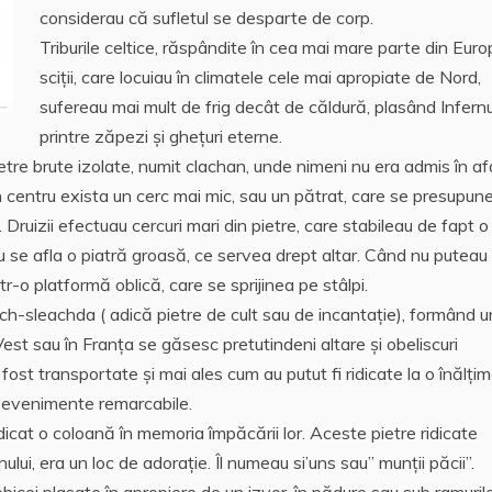
considerau că sufletul se desparte de corp.
Triburile celtice, răspândite în cea mai mare parte din Europ
sciţii, care locuiau în climatele cele mai apropiate de Nord,
sufereau mai mult de frig decât de căldură, plasând Infernu
printre zăpezi şi gheţuri eterne.
n pietre brute izolate, numit clachan, unde nimeni nu era admis în a
n centru exista un cerc mai mic, sau un pătrat, care se presupun
e. Druizii efectuau cercuri mari din pietre, care stabileau de fapt o 
tru se afla o piatră groasă, ce servea drept altar. Când nu puteau
r-o platformă oblică, care se sprijinea pe stâlpi.
-sleachda ( adică pietre de cult sau de incantaţie), formând u
Vest sau în Franţa se găsesc pretutindeni altare şi obeliscuri
ost transportate şi mai ales cum au putut fi ridicate la o înălţi
i evenimente remarcabile.
icat o coloană în memoria împăcării lor. Aceste pietre ridicate
inului, era un loc de adoraţie. Îl numeau si’uns sau” munţii păcii”.