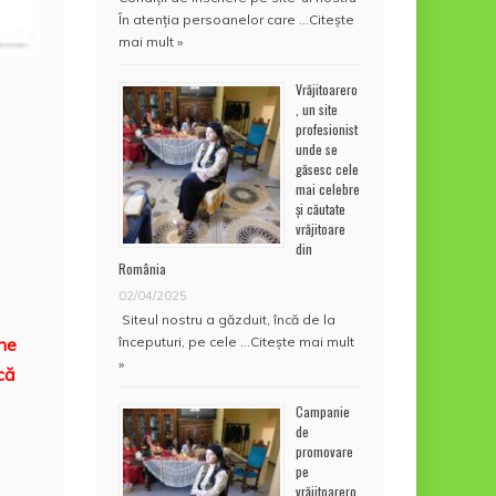
În atenţia persoanelor care …
Citește
mai mult »
Vrăjitoarero
, un site
profesionist
unde se
găsesc cele
mai celebre
și căutate
vrăjitoare
din
România
02/04/2025
Siteul nostru a găzduit, încă de la
începuturi, pe cele …
Citește mai mult
 ne
»
că
Campanie
de
promovare
pe
vrăjitoarero.