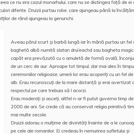
ceea ce nu era cazul monarhului, care nu se distingea faţă de ei 
culori diferite. Druizii purtau robe, care ajungeau până la încălţă
celţilor de rând ajungeau la genunchi.
Aveau părul scurt şi barbă lungă iar în mână purtau un fel
baghetă albă numită slatan drui’eachd sau bagheta magică
capăt era prevăzută cu o amuletă de formă ovală, înconj
de un cerc de aur. Aproape tot timpul, dar mai ales în timpu
ceremoniilor religioase, umerii lor erau acoperiţi cu un fel de
alb. Erau recunoscuţi de la mare distanţă şi erai avertizat 
respectul pe care trebuia să l acorzi.
Erau moderaţi şi asceţi, altfel n-ar fi putut guverna timp de
2000 de ani. Se crede că au conservat religia primitivă ti
mai multe secole.
Druizii adorau o mulţime de divinităţi înainte de a le cunoa
pe cele ale romanilor. Ei credeau în nemurirea sufletului şi