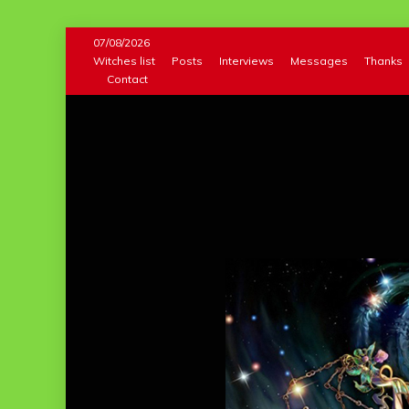
Skip
07/08/2026
to
Witches list
Posts
Interviews
Messages
Thanks
Contact
content