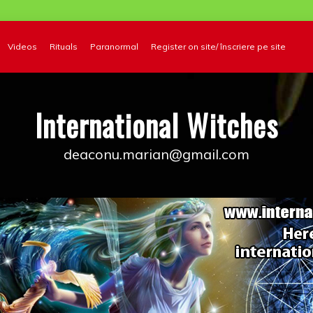
Videos
Rituals
Paranormal
Register on site/ înscriere pe site
International Witches
deaconu.marian@gmail.com