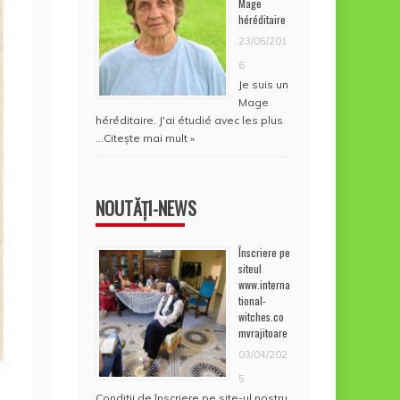
Mage
héréditaire
23/05/201
6
Je suis un
Mage
héréditaire. J'ai étudié avec les plus
…
Citește mai mult »
NOUTĂȚI-NEWS
Înscriere pe
siteul
www.interna
tional-
witches.co
mvrajitoare
03/04/202
5
Condiţii de înscriere pe site-ul nostru