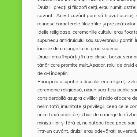
k
ă
Druizii , preoţi şi filozofi celţi, erau numiţi as
savant”. Acest cuvânt pare să fi avut aceiaşi sem
reunesc caracterele filozofilor şi prezicătorilor.
Ideile religioase, ceremoniile cultului erau foart
supuneau arhidruidului sau suveranului pontif. În
înainte de a ajunge la un grad superior.
Druizii erau împărţiţi în trei clase : barzii, se
tânăr care promite mult.Aşadar, rolul de druid
de a-l îndeplini.
Principala ocupaţie a druizilor era religia şi ze
ceremonie religioasă, niciun sacrificiu public 
considerabilă asupra civililor şi nicio afacere 
nelimitată, imunitate şi privilegii, ceea ce le c
orice taxă publică şi chiar de a merge la război
miniştrii lor şi fără ei, nu puteau face pace sau 
Într-un cuvânt, druizii erau adevăraţii suvera