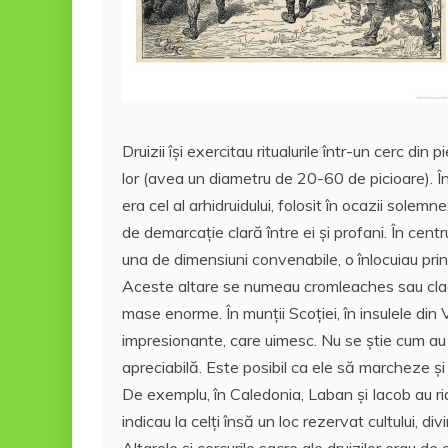
Druizii îşi exercitau ritualurile într-un cerc di
lor (avea un diametru de 20-60 de picioare). Î
era cel al arhidruidului, folosit în ocazii solemn
de demarcaţie clară între ei şi profani. În cen
una de dimensiuni convenabile, o înlocuiau print
Aceste altare se numeau cromleaches sau clach
mase enorme. În munţii Scoţiei, în insulele din 
impresionante, care uimesc. Nu se ştie cum au f
apreciabilă. Este posibil ca ele să marcheze ş
De exemplu, în Caledonia, Laban şi Iacob au rid
indicau la celţi însă un loc rezervat cultului, div