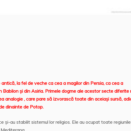
e antică, la fel de veche ca cea a magilor din Persia, ca cea a
n Babilon şi din Asiria. Primele dogme ale acestor secte diferite
a analogie , care pare să izvorască toate din aceiaşi sursă, adi
e de dinainte de Potop.
e şi-au stabilit sistemul lor religios. Ele au ocupat toate regiunile
şi Mediterana.