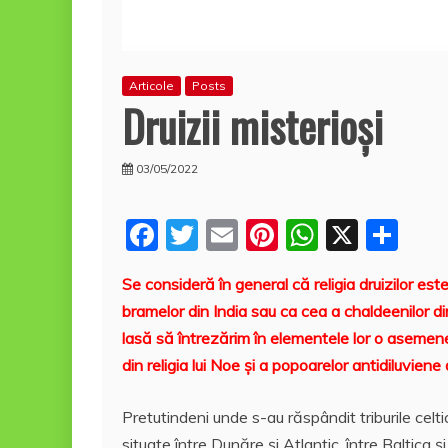
Articole
Posts
Druizii misterioşi
03/05/2022
F
T
E
Pi
W
X
P
a
w
m
nt
h
a
Se consideră în general că religia druizilor est
c
itt
ai
er
at
rt
bramelor din India sau ca cea a chaldeenilor di
e
er
l
e
s
aj
lasă să întrezărim în elementele lor o asemene
b
st
A
e
din religia lui Noe şi a popoarelor antidiluvien
o
p
a
Pretutindeni unde s-au răspândit triburile celtic
o
p
z
situate între Dunăre şi Atlantic, între Baltica 