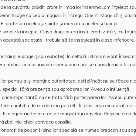
tfel de la cuvântul druidh, crare în limba lor însemna „om înţelept sa
nificaţie ca cea a magului în întregul Orient. Magii, cît şi druizii
 Ei profesau aceleaşi ştiinţe şi exercitau aceleaşi funcţii.
e simple la început. Clasa druizilor era însă ierarhizată şi cu toţii 
 această societate , trebuie să te instruieşti în clase inferioare,
nnanchaii şi eubageii( sau eubatei). În celtică, ultimul cuvânt însea
 era atribuit numai anumitor persoane care se considerau a fi cap
lul lor pentru a-şi menţine autoritatea, astfel încât nu se făcea nic
sau special, fără prezenţa sau aprobarea lor. Aveau o influenţă
de orice importanţă nu se trata fără participarea lor. Aveau puter
onferea ambiţia de a-i domina pe celţi. În plus, erau exceptaţi de l
. Ei alegeau în fiecare an pe magistraţii oraşelor. Regii nu erau 
război, nici chiar convoca consiliul.
ni, onoraţi de popor. Haina lor specială se numea breacan sau sa