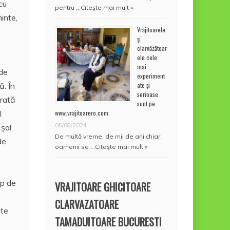
cu
pentru …
Citește mai mult »
minte,
Vrăjitoarele
și
clarvăzătoar
ele cele
mai
 de
experiment
ate și
. În
serioase
urată
sunt pe
www.vrajitoarero.com
l
05/08/2024
 şal
De multă vreme, de mii de ani chiar,
de
oamenii se …
Citește mai mult »
mp de
VRAJITOARE GHICITOARE
CLARVAZATOARE
şte
TAMADUITOARE BUCURESTI