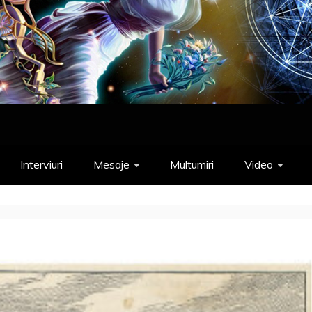
Interviuri
Mesaje
Multumiri
Video