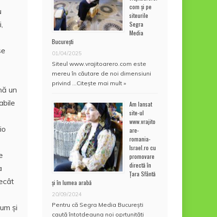
com și pe
u
siteurile
,
Segra
Media
București
se
01/04/2025
Siteul www.vrajitoarero.com este
mereu în căutare de noi dimensiuni
privind …
Citește mai mult »
mnă un
abile
Am lansat
site-ul
www.vrajito
io
are-
romania-
Israel.ro cu
e
promovare
directă în
a
Țara Sfântă
decât
și în lumea arabă
20/09/2024
Pentru că Segra Media București
gum şi
caută întotdeauna noi oprtunități