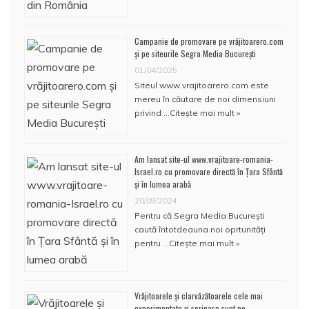
Campanie de promovare pe vrăjitoarero.com
și pe siteurile Segra Media București
01/04/2025
Siteul www.vrajitoarero.com este
mereu în căutare de noi dimensiuni
privind …
Citește mai mult »
Am lansat site-ul www.vrajitoare-romania-
Israel.ro cu promovare directă în Țara Sfântă
și în lumea arabă
20/09/2024
Pentru că Segra Media București
caută întotdeauna noi oprtunități
pentru …
Citește mai mult »
Vrăjitoarele și clarvăzătoarele cele mai
experimentate și serioase sunt pe