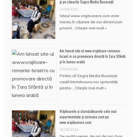
și pe siteurile Segra Media București
01/04/2025
Siteul www.vrajitoarero.com este
mereu în căutare de noi dimensiuni
privind …
Citește mai mult »
Am lansat site-ul www.vrajitoare-romania-
Israel.ro cu promovare directă în Țara Sfântă
și în lumea arabă
20/09/2024
Pentru că Segra Media București
caută întotdeauna noi oprtunități
pentru …
Citește mai mult »
Vrăjitoarele și clarvăzătoarele cele mai
experimentate și serioase sunt pe
www.vrajitoarero.com
05/08/2024
De multă vreme, de mii de ani chiar,