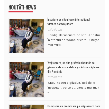
NOUTĂȚI-NEWS
Înscriere pe siteul www.international-
witches.comvrajitoare
03/04/2025
Condiţii de înscriere pe site-ul nostru
În atenţia persoanelor care …
Citește
mai mult »
Vrăjitoarero, un site profesionist unde se
găsesc cele mai celebre și căutate vrăjitoare
din România
02/04/2025
Siteul nostru a găzduit, încă de la
începuturi, pe cele …
Citește mai mult
»
Campanie de promovare pe vrăjitoarero.com