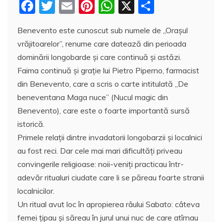
F
T
E
Pi
W
X
P
a
w
m
nt
h
a
Benevento este cunoscut sub numele de „Oraşul
c
itt
ai
er
at
rt
vrăjitoarelor”, renume care datează din perioada
e
er
l
e
s
aj
dominării longobarde şi care continuă şi astăzi.
b
st
A
e
Faima continuă şi graţie lui Pietro Piperno, farmacist
o
p
a
din Benevento, care a scris o carte intitulată „De
o
p
z
beneventana Maga nuce” (Nucul magic din
Benevento), care este o foarte importantă sursă
k
ă
istorică.
Primele relaţii dintre invadatorii longobarzii şi localnici
au fost reci. Dar cele mai mari dificultăţi priveau
convingerile religioase: noii-veniţi practicau într-
adevăr ritualuri ciudate care li se păreau foarte stranii
localnicilor.
Un ritual avut loc în apropierea râului Sabato: câteva
femei ţipau şi săreau în jurul unui nuc de care atîrnau