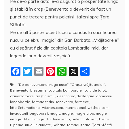
Pe de-o parte asta le-a asigurat o prosperitate lungă
şi stabilă în oraş (Benevento a devenit de fapt un
punct de trecere pentru pelerinii italieni spre Ţara
Sfântă).
Pe de altă parte, acest lucru a condus la sacrificarea
nucului celebru “magic” din San Barbato. „Vrăjitoarele”
au dispărut fizic din capitala Lombardiei mici, dar
legenda lor a devenit veşnică.
F
T
E
Pi
W
X
P
a
w
m
nt
h
a
"De beneventana Maga nuce"
,
"Oraşul vrăjitoarelor"
,
c
itt
ai
er
at
rt
Benevento
,
blesteme
,
capitala Lombardiei
,
carti de tarot
,
e
er
l
e
s
aj
clarvazatoare
,
creştinismul
,
descantec
,
dezlegare
,
dominării
longobarde
,
farmacist din Benevento
,
farmece
,
b
st
A
e
http://international-witches.com
,
international-witches.com
,
invadatorii longobarzii
,
magic
,
magie
,
magie alba
,
magie
o
p
a
neagra
,
Nucul magic din Benevento
,
pelerinii italieni
,
Pietro
o
p
z
Piperno
,
ritualuri ciudate
,
Sabato
,
tamaduitoare
,
Ţara Sfântă
,