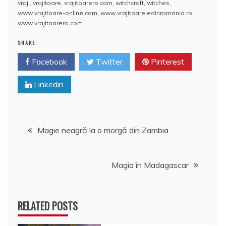
vraji
,
vrajitoare
,
vrajitoarero.com
,
witchcraft
,
witches
,
k
ă
www.vrajitoare-online.com
,
www.vrajitoareledinromania.ro
,
www.vrajitoarero.com
SHARE
Facebook
Twitter
Pinterest
Linkedin
Navigare
Magie neagră la o morgă din Zambia
în
Magia în Madagascar
articole
RELATED POSTS