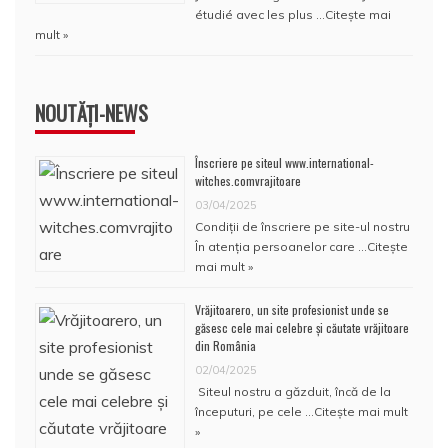
étudié avec les plus …
Citește mai
mult »
NOUTĂȚI-NEWS
Înscriere pe siteul www.international-
witches.comvrajitoare
03/04/2025
Condiţii de înscriere pe site-ul nostru
În atenţia persoanelor care …
Citește
mai mult »
Vrăjitoarero, un site profesionist unde se
găsesc cele mai celebre și căutate vrăjitoare
din România
02/04/2025
Siteul nostru a găzduit, încă de la
începuturi, pe cele …
Citește mai mult
»