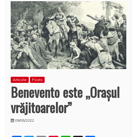
Articole
Posts
Benevento este „Oraşul
vrăjitoarelor”
09/05/2022