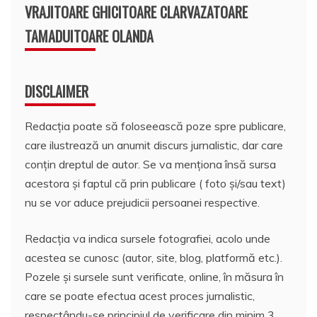
VRAJITOARE GHICITOARE CLARVAZATOARE
TAMADUITOARE OLANDA
DISCLAIMER
Redacția poate să foloseească poze spre publicare,
care ilustrează un anumit discurs jurnalistic, dar care
conțin dreptul de autor. Se va menționa însă sursa
acestora și faptul că prin publicare ( foto și/sau text)
nu se vor aduce prejudicii persoanei respective.
Redacția va indica sursele fotografiei, acolo unde
acestea se cunosc (autor, site, blog, platformă etc.).
Pozele și sursele sunt verificate, online, în măsura în
care se poate efectua acest proces jurnalistic,
respectându-se principiul de verificare din minim 3