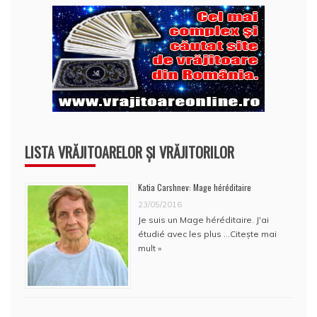
LISTA VRĂJITOARELOR ȘI VRĂJITORILOR
Katia Carshnev: Mage héréditaire
23/05/2016
Je suis un Mage héréditaire. J'ai
étudié avec les plus …
Citește mai
mult »