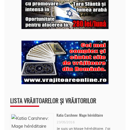
LISTA VRĂJITOARELOR ȘI VRĂJITORILOR
Katia Carshnev: Mage héréditaire
23/05/2016
Je suis un Mage héréditaire. J'ai