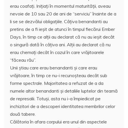
erau coafaţi. Iniţiaţi în momentul maturităţii, aveau
nevoie de 10 sau 20 de ani de “serviciu” înainte de a
li se se dezvălui obligaţiile. Câţiva benandanti au
pretins de a fi ieşit de atunci în timpul fiecărui Ember
Days, în timp ce alţii au declarat că nu au ieşit decât
o singură dată în câţiva ani. Alţii au declarat că nu
erau chemaţi decât în cazul în care vrăjitoarele
“făceau rău”.
Unii ştiau care erau benandanti şi care erau
vrăjitoare, în timp ce nu-i recunoşteau decât sub
forme spectrale. Majoritatea a refuzat de a da
numele altor benandanti şi detaliile luptelor din teamă
de represalii. Totuşi, asta nu i-a împiedicat pe
inchizitori de a descoperi identitatea membrilor celor
două tabere.
Călătoria în afara corpului era unul din aspectele