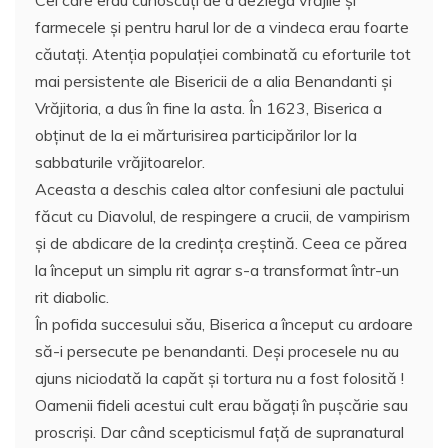
Cei care erau cunoscuţi de a dezlega vrăjile şi
farmecele şi pentru harul lor de a vindeca erau foarte
căutaţi. Atenţia populaţiei combinată cu eforturile tot
mai persistente ale Bisericii de a alia Benandanti şi
Vrăjitoria, a dus în fine la asta. În 1623, Biserica a
obţinut de la ei mărturisirea participărilor lor la
sabbaturile vrăjitoarelor.
Aceasta a deschis calea altor confesiuni ale pactului
făcut cu Diavolul, de respingere a crucii, de vampirism
şi de abdicare de la credinţa creştină. Ceea ce părea
la început un simplu rit agrar s-a transformat într-un
rit diabolic.
În pofida succesului său, Biserica a început cu ardoare
să-i persecute pe benandanti. Deşi procesele nu au
ajuns niciodată la capăt şi tortura nu a fost folosită !
Oamenii fideli acestui cult erau băgaţi în puşcărie sau
proscrişi. Dar când scepticismul faţă de supranatural