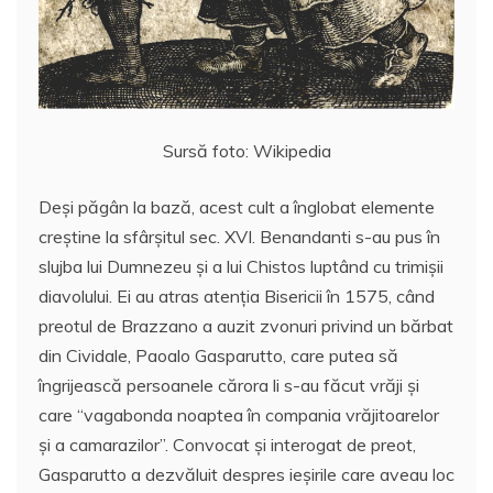
Sursă foto: Wikipedia
Deşi păgân la bază, acest cult a înglobat elemente
creştine la sfârşitul sec. XVI. Benandanti s-au pus în
slujba lui Dumnezeu şi a lui Chistos luptând cu trimişii
diavolului. Ei au atras atenţia Bisericii în 1575, când
preotul de Brazzano a auzit zvonuri privind un bărbat
din Cividale, Paoalo Gasparutto, care putea să
îngrijească persoanele cărora li s-au făcut vrăji şi
care “vagabonda noaptea în compania vrăjitoarelor
şi a camarazilor”. Convocat şi interogat de preot,
Gasparutto a dezvăluit despres ieşirile care aveau loc