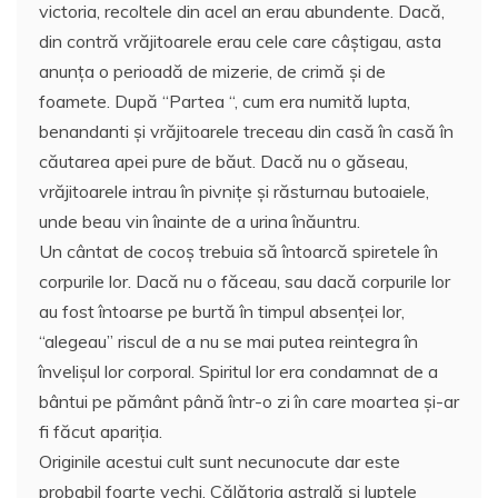
victoria, recoltele din acel an erau abundente. Dacă,
din contră vrăjitoarele erau cele care câştigau, asta
anunţa o perioadă de mizerie, de crimă şi de
foamete. După “Partea “, cum era numită lupta,
benandanti şi vrăjitoarele treceau din casă în casă în
căutarea apei pure de băut. Dacă nu o găseau,
vrăjitoarele intrau în pivniţe şi răsturnau butoaiele,
unde beau vin înainte de a urina înăuntru.
Un cântat de cocoş trebuia să întoarcă spiretele în
corpurile lor. Dacă nu o făceau, sau dacă corpurile lor
au fost întoarse pe burtă în timpul absenţei lor,
“alegeau” riscul de a nu se mai putea reintegra în
învelişul lor corporal. Spiritul lor era condamnat de a
bântui pe pământ până într-o zi în care moartea şi-ar
fi făcut apariţia.
Originile acestui cult sunt necunocute dar este
probabil foarte vechi. Călătoria astrală şi luptele