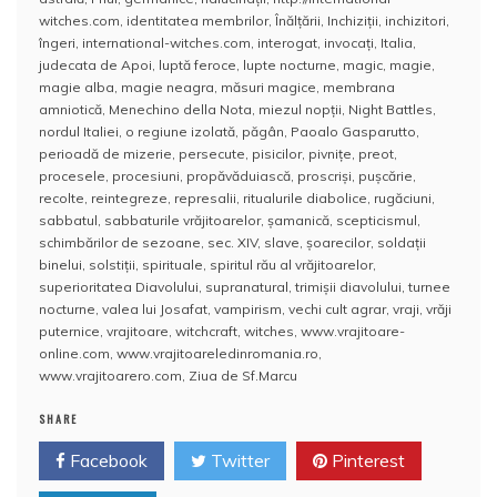
witches.com
,
identitatea membrilor
,
Înălţării
,
Inchiziţii
,
inchizitori
,
îngeri
,
international-witches.com
,
interogat
,
invocaţi
,
Italia
,
judecata de Apoi
,
luptă feroce
,
lupte nocturne
,
magic
,
magie
,
magie alba
,
magie neagra
,
măsuri magice
,
membrana
amniotică
,
Menechino della Nota
,
miezul nopţii
,
Night Battles
,
nordul Italiei
,
o regiune izolată
,
păgân
,
Paoalo Gasparutto
,
perioadă de mizerie
,
persecute
,
pisicilor
,
pivniţe
,
preot
,
procesele
,
procesiuni
,
propăvăduiască
,
proscrişi
,
puşcărie
,
recolte
,
reintegreze
,
represalii
,
ritualurile diabolice
,
rugăciuni
,
sabbatul
,
sabbaturile vrăjitoarelor
,
şamanică
,
scepticismul
,
schimbărilor de sezoane
,
sec. XIV
,
slave
,
şoarecilor
,
soldaţii
binelui
,
solstiţii
,
spirituale
,
spiritul rău al vrăjitoarelor
,
superioritatea Diavolului
,
supranatural
,
trimişii diavolului
,
turnee
nocturne
,
valea lui Josafat
,
vampirism
,
vechi cult agrar
,
vraji
,
vrăji
puternice
,
vrajitoare
,
witchcraft
,
witches
,
www.vrajitoare-
online.com
,
www.vrajitoareledinromania.ro
,
www.vrajitoarero.com
,
Ziua de Sf.Marcu
SHARE
Facebook
Twitter
Pinterest