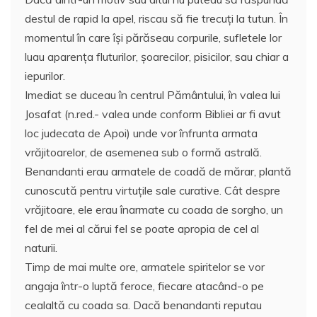
destul de rapid la apel, riscau să fie trecuţi la tutun. În
momentul în care îşi părăseau corpurile, sufletele lor
luau aparenţa fluturilor, şoarecilor, pisicilor, sau chiar a
iepurilor.
Imediat se duceau în centrul Pământului, în valea lui
Josafat (n.red.- valea unde conform Bibliei ar fi avut
loc judecata de Apoi) unde vor înfrunta armata
vrăjitoarelor, de asemenea sub o formă astrală.
Benandanti erau armatele de coadă de mărar, plantă
cunoscută pentru virtuţile sale curative. Cât despre
vrăjitoare, ele erau înarmate cu coada de sorgho, un
fel de mei al cărui fel se poate apropia de cel al
naturii.
Timp de mai multe ore, armatele spiritelor se vor
angaja într-o luptă feroce, fiecare atacând-o pe
cealaltă cu coada sa. Dacă benandanti reputau