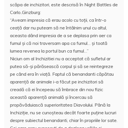
scăpa de inchizitori, este descrisă în Night Battles de
Carlo..Ginzburg:
“Aveam impresia că erau acolo cu toţii, ca într-o
ceaţă dar nu puteam să ne întâlnim unul cu altul,
aceasta dând impresia de a se deplasa prin aer ca
fumul şi că noi traversam apa ca fumul… şi toată
lumea revenea la portul bun ca fumul…”
Niciun om al Inchizitiei nu a acceptat că sufletul ar
putea să-şi părăsească corpul şi să se reintegreze
pe când era în viaţă. Faptul că benandanti căpătau
aparenţă de animale i-a făcut pe inchizitori să
creadă că ei începeau să îmbrace din nou fizic
această aparenţă animală şi încercau să
propăvăduiască superioritatea Diavolului. Până la
Inchiziţie, nu se cunoşteau decât foarte puţine lucruri
despre subiectul benandanti, chiar în propriile lor sate.