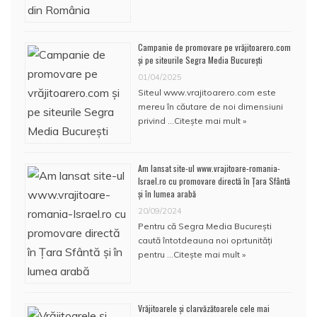
Campanie de promovare pe vrăjitoarero.com
și pe siteurile Segra Media București
01/04/2025
Siteul www.vrajitoarero.com este
mereu în căutare de noi dimensiuni
privind …
Citește mai mult »
Am lansat site-ul www.vrajitoare-romania-
Israel.ro cu promovare directă în Țara Sfântă
și în lumea arabă
20/09/2024
Pentru că Segra Media București
caută întotdeauna noi oprtunități
pentru …
Citește mai mult »
Vrăjitoarele și clarvăzătoarele cele mai