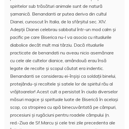
spiritelor sub trăsături animale sunt de natură
şamanică. Benandanti ar putea deriva din cultul
Dianei, cunoscut în Italia, de la sfârşitul sec. XIV.
Adepţii Dianei celebrau sabbatul într-un mod calm şi
pacific pe care Biserica nu-l va asocia cu ritualurile
diabolice decât mult mai târziu. Dacă ritualurile
practicate de benandati nu aveau nicio asemănare
cu cele ale cultelor dianice, amândouă erau însă
legate de recolte şi scopul căutat era indentic.
Benandanti se considerau ei-înşişi ca soldaţii binelui,
protejându-şi recoltele şi satele lor de spiritul rău al
vrăjitoarelor! Acest cult a persistat în ciuda diverselor
măsuri magice şi spirituale luate de Biserică în acelaşi
scop, ca stropirea cu apă binecuvântată pe câmpuri,
procesiuni şi rugăciuni pentru roadele câmpului (n.
red.-Ziua de Sf.Marcu şi cele trei zile precedenta ale