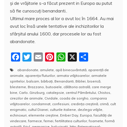
şi de vrăjitorie s-a făcut prezent in Europa au putut
să fie cunoscuţi benandanti..
Ultimul mare proces al lor a avut loc în 1664. Au mai
avut loc însă unele tentative ale inchizitorilor la
sfârşitul anului 1600, dar procesele lor au fost
abandonate.
F
T
E
Pi
W
X
P
a
w
m
nt
h
a
abandonate
,
amulete
,
apă binecuvântată
,
aparenţă de
c
itt
ai
er
at
rt
animale
,
aparenţa fluturilor
,
armata vrăjitoarelor
,
armatele
e
er
l
e
s
aj
spiritelor
,
balsam
,
bărbaţi
,
Benandanti
,
Bibliei
,
biserică
,
blesteme
,
Brazzano
,
butoaiele
,
călătoria astrală
,
care merge
b
st
A
e
bine
,
Carlo..Ginzburg
,
catalepsie
,
centrul Pământului
,
Chistos
,
cirezilor de animale
,
Cividale
,
coada de sorgho
,
compania
o
p
a
vrăjitoarelor
,
condamnat
,
confesiuni
,
credinţa creştină
,
crimă
,
cult
o
p
z
enigmatic
,
cultul Dianei
,
culturile italiene
,
dezlega vrăjile
,
echinoxuri
,
elemente creştine
,
Ember Day
,
Europa
,
facultăţi de
k
ă
vindecare
,
farmece
,
femei
,
fertilitatea culturilor
,
foamete
,
formă
astrală
,
Friul
,
germanice
,
halucinaţii
,
http://international-