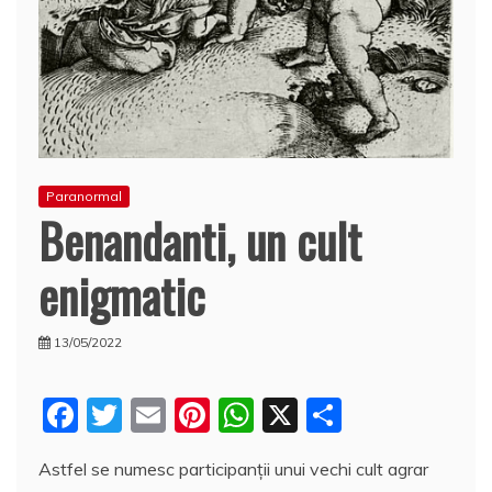
Paranormal
Benandanti, un cult
enigmatic
13/05/2022
F
T
E
Pi
W
X
P
a
w
m
nt
h
a
Astfel se numesc participanţii unui vechi cult agrar
c
itt
ai
er
at
rt