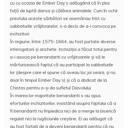
cu cu ocazia de Ember Day’s adăugând că în plus
faţă de luptă dansa şi călărea animalele. Cum în ochii
preotului aceste sărbători se asemănau trist cu
sabbaturile vrăjitoarelor, s-a decis de a-i convoca pe
inchizitori.
În regiune, între 1575-1664, au fost purtate diverse
interogatorii şi anchete. Inchiziţia a făcut totul pentru
a-i asocia pe benandanti cu vrăjitoarele şi să le
mărturisească faptul că au participat la sabbaturile
lor (despre care el spune că aveau loc joi seara, şi nu
doar în timpul Ember Day’s) şi că a abdicat de la
Chistos pentru a-şi da sufletul Diavolului.
În marea lor majoritate benandanti s-au opus
eforturilor inchizitorilor, insistând asupra faptului că a
fi benandanti nu împiedica nici de a merge la biserică
regulat nici la rugăciunile creştine. Ei au adăugat că
au fost forţaţi de a deveni benandanti pentru că nu