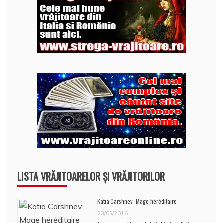
LISTA VRĂJITOARELOR ȘI VRĂJITORILOR
Katia Carshnev: Mage héréditaire
23/05/2016