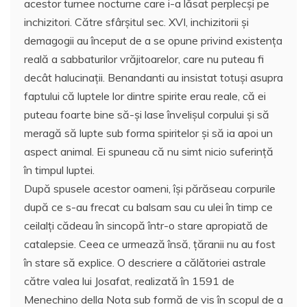
acestor turnee nocturne care i-a lăsat perplecşi pe
inchizitori. Către sfârşitul sec. XVI, inchizitorii şi
demagogii au început de a se opune privind existenţa
reală a sabbaturilor vrăjitoarelor, care nu puteau fi
decât halucinaţii. Benandanti au insistat totuşi asupra
faptului că luptele lor dintre spirite erau reale, că ei
puteau foarte bine să-şi lase învelişul corpului şi să
meragă să lupte sub forma spiritelor şi să ia apoi un
aspect animal. Ei spuneau că nu simt nicio suferinţă
în timpul luptei.
După spusele acestor oameni, îşi părăseau corpurile
după ce s-au frecat cu balsam sau cu ulei în timp ce
ceilalţi cădeau în sincopă într-o stare apropiată de
catalepsie. Ceea ce urmează însă, ţăranii nu au fost
în stare să explice. O descriere a călătoriei astrale
către valea lui Josafat, realizată în 1591 de
Menechino della Nota sub formă de vis în scopul de a