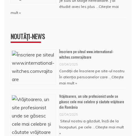
Je suis un Mage héréditaire. J'ai
étudié avec les plus …
Citește mai
mult »
NOUTĂȚI-NEWS
Înscriere pe siteul www.international-
witches.comvrajitoare
03/04/2025
Condiţii de înscriere pe site-ul nostru
În atenţia persoanelor care …
Citește
mai mult »
Vrăjitoarero, un site profesionist unde se
găsesc cele mai celebre și căutate vrăjitoare
din România
02/04/2025
Siteul nostru a găzduit, încă de la
începuturi, pe cele …
Citește mai mult
»