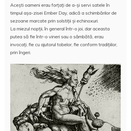
Aceşti oameni erau forţaţi de a-şi servi satele în
timpul aşa-zisei Ember Day, adică a schimbărilor de
sezoane marcate prin solstiţii şi echinoxuri.
La miezul nopţii, în general într-o joi, dar aceasta
putea să fie într-o vineri sau o sâmbătă, erau
invocaţi, fie cu ajutorul tobelor, fie conform tradiţiilor,
prin îngeri.