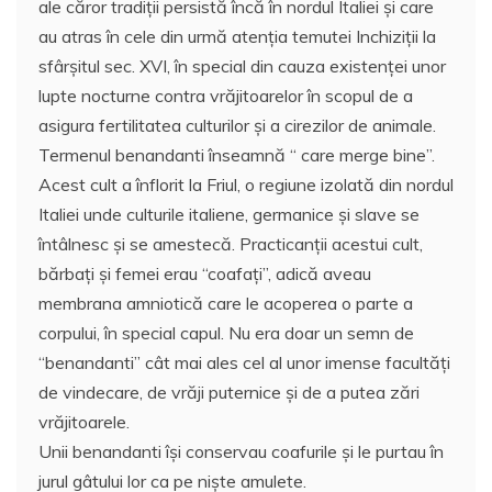
ale căror tradiţii persistă încă în nordul Italiei şi care
e
er
l
e
s
aj
au atras în cele din urmă atenţia temutei Inchiziţii la
b
st
A
e
sfârşitul sec. XVI, în special din cauza existenţei unor
o
p
a
lupte nocturne contra vrăjitoarelor în scopul de a
o
p
z
asigura fertilitatea culturilor şi a cirezilor de animale.
Termenul benandanti înseamnă “ care merge bine”.
k
ă
Acest cult a înflorit la Friul, o regiune izolată din nordul
Italiei unde culturile italiene, germanice şi slave se
întâlnesc şi se amestecă. Practicanţii acestui cult,
bărbaţi şi femei erau “coafaţi”, adică aveau
membrana amniotică care le acoperea o parte a
corpului, în special capul. Nu era doar un semn de
“benandanti” cât mai ales cel al unor imense facultăţi
de vindecare, de vrăji puternice şi de a putea zări
vrăjitoarele.
Unii benandanti îşi conservau coafurile şi le purtau în
jurul gâtului lor ca pe nişte amulete.