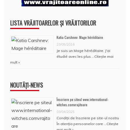
LISTA VRĂJITOARELOR ȘI VRĂJITORILOR
Katia Carshnev: Mage héréditaire
23/05/2016
Je suis un Mage héréditaire. J'ai
étudié avec les plus …
Citește mai
mult »
NOUTĂȚI-NEWS
Înscriere pe siteul www.international-
witches.comvrajitoare
03/04/2025
Condiţii de înscriere pe site-ul nostru
În atenţia persoanelor care …
Citește
mai mult »