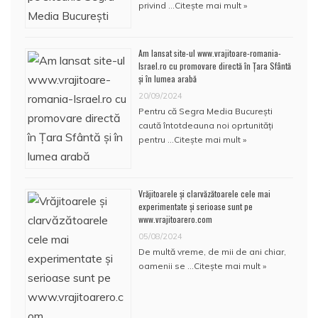
privind …
Citește mai mult »
Am lansat site-ul www.vrajitoare-romania-
Israel.ro cu promovare directă în Țara Sfântă
și în lumea arabă
20/09/2024
Pentru că Segra Media București
caută întotdeauna noi oprtunități
pentru …
Citește mai mult »
Vrăjitoarele și clarvăzătoarele cele mai
experimentate și serioase sunt pe
www.vrajitoarero.com
05/08/2024
De multă vreme, de mii de ani chiar,
oamenii se …
Citește mai mult »