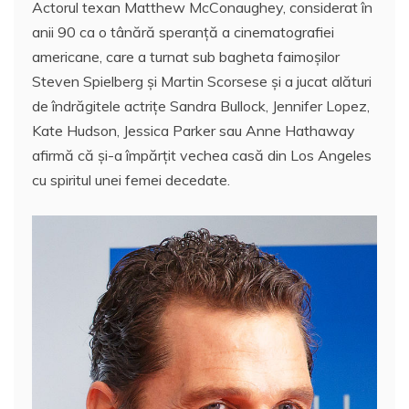
Actorul texan Matthew McConaughey, considerat în
c
itt
ai
er
at
rt
anii 90 ca o tânără speranţă a cinematografiei
e
er
l
e
s
aj
americane, care a turnat sub bagheta faimoşilor
b
st
A
e
Steven Spielberg şi Martin Scorsese şi a jucat alături
o
p
a
de îndrăgitele actriţe Sandra Bullock, Jennifer Lopez,
o
p
z
Kate Hudson, Jessica Parker sau Anne Hathaway
afirmă că şi-a împărţit vechea casă din Los Angeles
k
ă
cu spiritul unei femei decedate.