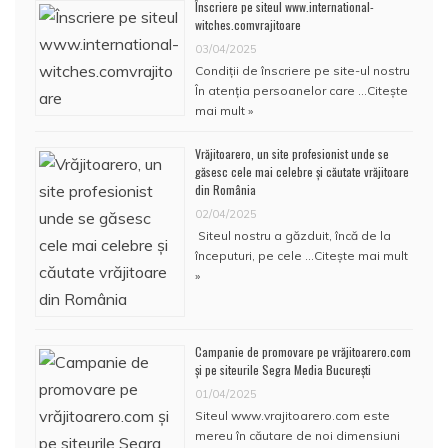
Înscriere pe siteul www.international-
witches.comvrajitoare
03/04/2025
Condiţii de înscriere pe site-ul nostru
În atenţia persoanelor care …
Citește
mai mult »
Vrăjitoarero, un site profesionist unde se
găsesc cele mai celebre și căutate vrăjitoare
din România
02/04/2025
Siteul nostru a găzduit, încă de la
începuturi, pe cele …
Citește mai mult
»
Campanie de promovare pe vrăjitoarero.com
și pe siteurile Segra Media București
01/04/2025
Siteul www.vrajitoarero.com este
mereu în căutare de noi dimensiuni