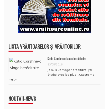
LISTA VRĂJITOARELOR ȘI VRĂJITORILOR
Katia Carshnev: Mage héréditaire
23/05/2016
Je suis un Mage héréditaire. J'ai
étudié avec les plus …
Citește mai
mult »
NOUTĂȚI-NEWS