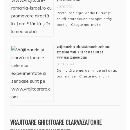
20/09/2024
Pentru că Segra Media București
caută întotdeauna noi oprtunități
pentru …
Citește mai mult »
Vrăjitoarele și clarvăzătoarele cele mai
experimentate și serioase sunt pe
www.vrajitoarero.com
05/08/2024
De multă vreme, de mii de ani chiar,
oamenii se …
Citește mai mult »
VRAJITOARE GHICITOARE CLARVAZATOARE