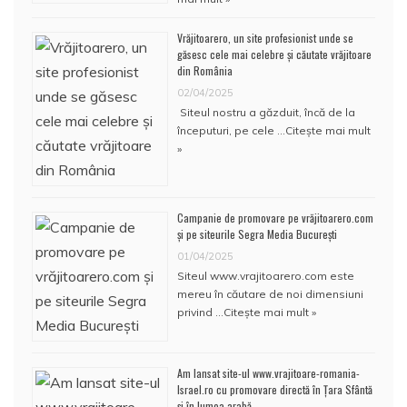
Vrăjitoarero, un site profesionist unde se
găsesc cele mai celebre și căutate vrăjitoare
din România
02/04/2025
Siteul nostru a găzduit, încă de la
începuturi, pe cele …
Citește mai mult
»
Campanie de promovare pe vrăjitoarero.com
și pe siteurile Segra Media București
01/04/2025
Siteul www.vrajitoarero.com este
mereu în căutare de noi dimensiuni
privind …
Citește mai mult »
Am lansat site-ul www.vrajitoare-romania-
Israel.ro cu promovare directă în Țara Sfântă
și în lumea arabă