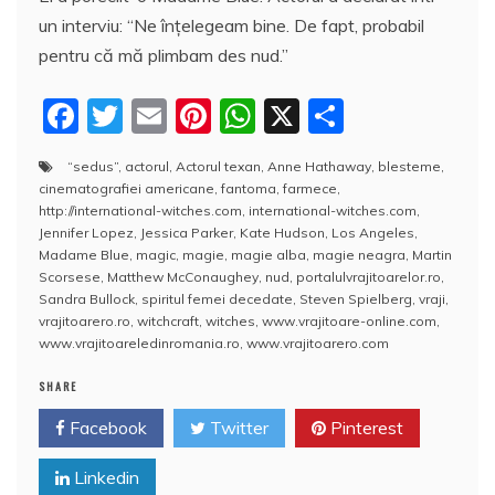
un interviu: “Ne înţelegeam bine. De fapt, probabil
pentru că mă plimbam des nud.”
F
T
E
Pi
W
X
P
a
w
m
nt
h
a
“sedus”
,
actorul
,
Actorul texan
,
Anne Hathaway
,
blesteme
,
c
itt
ai
er
at
rt
cinematografiei americane
,
fantoma
,
farmece
,
e
er
l
e
s
aj
http://international-witches.com
,
international-witches.com
,
Jennifer Lopez
,
Jessica Parker
,
Kate Hudson
,
Los Angeles
,
b
st
A
e
Madame Blue
,
magic
,
magie
,
magie alba
,
magie neagra
,
Martin
Scorsese
,
Matthew McConaughey
,
nud
,
portalulvrajitoarelor.ro
,
o
p
a
Sandra Bullock
,
spiritul femei decedate
,
Steven Spielberg
,
vraji
,
o
p
z
vrajitoarero.ro
,
witchcraft
,
witches
,
www.vrajitoare-online.com
,
www.vrajitoareledinromania.ro
,
www.vrajitoarero.com
k
ă
SHARE
Facebook
Twitter
Pinterest
Linkedin