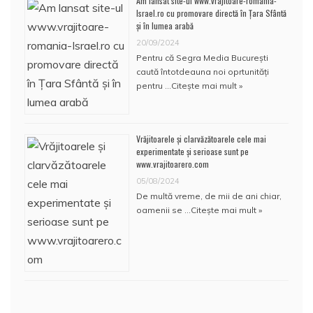
Am lansat site-ul www.vrajitoare-romania-
Israel.ro cu promovare directă în Țara Sfântă
și în lumea arabă
20/09/2024
Pentru că Segra Media București
caută întotdeauna noi oprtunități
pentru …
Citește mai mult »
Vrăjitoarele și clarvăzătoarele cele mai
experimentate și serioase sunt pe
www.vrajitoarero.com
05/08/2024
De multă vreme, de mii de ani chiar,
oamenii se …
Citește mai mult »