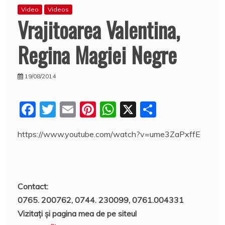
Video
Videos
Vrajitoarea Valentina,
Regina Magiei Negre
19/08/2014
F
T
E
Pi
W
X
P
a
w
m
nt
h
a
https://www.youtube.com/watch?v=ume3ZaPxffE
c
itt
ai
er
at
rt
e
er
l
e
s
aj
b
st
A
e
o
p
a
Contact:
0765. 200762, 0744. 230099, 0761.004331
o
p
z
Vizitaţi şi pagina mea de pe siteul
k
ă