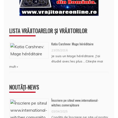
LISTA VRĂJITOARELOR ȘI VRĂJITORILOR
Katia Carshnev: Mage héréditaire
23/05/2016
Je suis un Mage héréditaire. J'ai
étudié avec les plus …
Citește mai
mult »
NOUTĂȚI-NEWS
Înscriere pe siteul www.international-
witches.comvrajitoare
03/04/2025
Condiţii de înscriere pe site-ul nostru