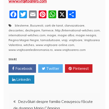
www.vrajitoarero.com
F
T
E
Pi
W
X
P
a
w
m
nt
h
a
blesteme
,
Bucuresti
,
carti de tarot
,
clarvazatoare
,
c
itt
ai
er
at
rt
descantec
,
dezlegare
,
farmece
,
http://international-witches.com
,
e
er
l
e
s
aj
international-witches.com
,
magie
,
magie alba
,
magie neagra
,
Regina Magiei Negre
,
tamaduitoare
,
vraji
,
vrajitoare
,
Vrajitoarea
b
st
A
e
Valentina
,
witches
,
www.vrajitoare-online.com
,
www.vrajitoareledinromania.ro
,
www.vrajitoarero.com
o
p
a
o
p
z
SHARE
k
ă
Facebook
Twitter
Pinterest
Linkedin
Navigare
Dezvăluiri despre familia Ceauşescu făcute
de doamna Maria Câmpina