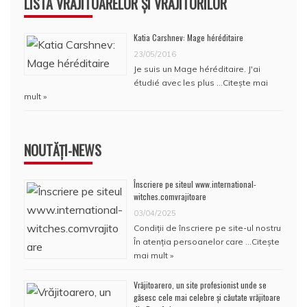
LISTA VRĂJITOARELOR ȘI VRĂJITORILOR
Katia Carshnev: Mage héréditaire
23/05/2016
Je suis un Mage héréditaire. J'ai
étudié avec les plus …
Citește mai
mult »
NOUTĂȚI-NEWS
Înscriere pe siteul www.international-
witches.comvrajitoare
03/04/2025
Condiţii de înscriere pe site-ul nostru
În atenţia persoanelor care …
Citește
mai mult »
Vrăjitoarero, un site profesionist unde se
găsesc cele mai celebre și căutate vrăjitoare