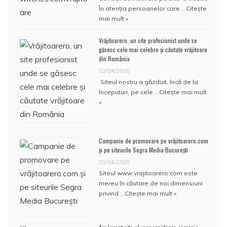
În atenţia persoanelor care …
Citește
mai mult »
Vrăjitoarero, un site profesionist unde se
găsesc cele mai celebre și căutate vrăjitoare
din România
02/04/2025
Siteul nostru a găzduit, încă de la
începuturi, pe cele …
Citește mai mult
»
Campanie de promovare pe vrăjitoarero.com
și pe siteurile Segra Media București
01/04/2025
Siteul www.vrajitoarero.com este
mereu în căutare de noi dimensiuni
privind …
Citește mai mult »