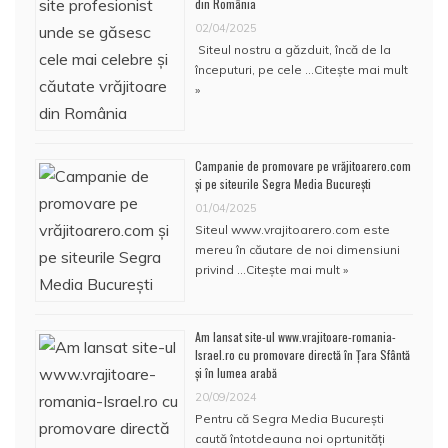
din România
02/04/2025
Siteul nostru a găzduit, încă de la
începuturi, pe cele …
Citește mai mult
»
Campanie de promovare pe vrăjitoarero.com
și pe siteurile Segra Media București
01/04/2025
Siteul www.vrajitoarero.com este
mereu în căutare de noi dimensiuni
privind …
Citește mai mult »
Am lansat site-ul www.vrajitoare-romania-
Israel.ro cu promovare directă în Țara Sfântă
și în lumea arabă
20/09/2024
Pentru că Segra Media București
caută întotdeauna noi oprtunități