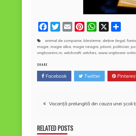
F
T
E
Pi
W
X
P
a
w
m
nt
h
a
animal de companie
,
blesteme
,
deţine ilegal
,
fant
c
itt
ai
er
at
rt
magie
,
magie alba
,
magie neagra
,
pitonii
,
politician
,
pol
e
er
l
e
s
aj
vrajitoarero.ro
,
witchcraft
,
witches
,
www.vrajitoare-onli
b
st
A
e
SHARE
o
p
a
Facebook
Twitter
Pinteres
o
p
z
k
ă
Navigare
Vacanţă prelungită din cauza unei şcoli 
în
RELATED POSTS
articole