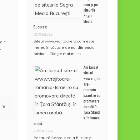
com și pe
siteurile
Segra
Media
București
01/04/2025
Siteul www.vrajitoarero.com este
gic
,
mereu în căutare de noi dimensiuni
,
privind …
Citește mai mult »
Am lansat
site-ul
www.vrajito
are-
romania-
Israel.ro cu
promovare
directă în
Țara Sfântă
și în lumea
arabă
20/09/2024
Pentru că Segra Media București