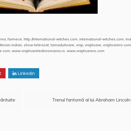
oma
,
farmece
,
http://international-witches.com
,
international-witches.com
,
ma
itician indian
,
show televizat
,
tamaduitoare
,
vraji
,
vrajitoare
,
vrajitoarero.com
ne.com
,
www.vrajitoareledinromania.ro
,
www.vrajitoarero.com
t
Linkedin
bântuite
Trenul fantomă al lui Abraham Lincoln