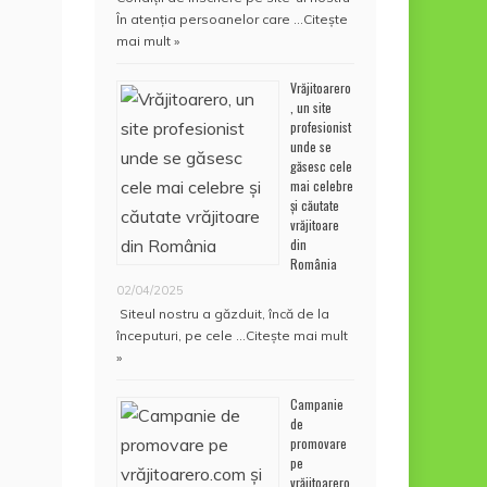
În atenţia persoanelor care …
Citește
mai mult »
Vrăjitoarero
, un site
profesionist
unde se
găsesc cele
mai celebre
și căutate
vrăjitoare
din
România
02/04/2025
Siteul nostru a găzduit, încă de la
începuturi, pe cele …
Citește mai mult
»
Campanie
de
promovare
pe
vrăjitoarero.