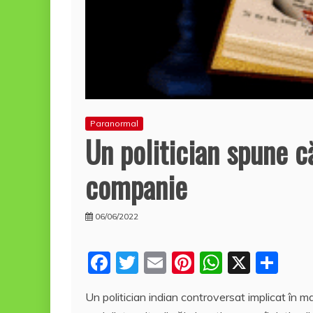
Paranormal
Un politician spune c
companie
06/06/2022
F
T
E
Pi
W
X
P
a
w
m
nt
h
a
Un politician indian controversat implicat în m
c
itt
ai
er
at
rt