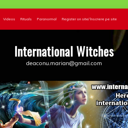
Videos
Rituals
Paranormal
Register on site/ înscriere pe site
International Witches
deaconu.marian@gmail.com