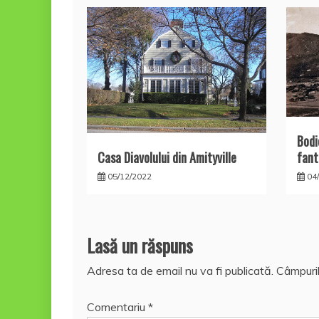
Bodi
fant
Casa Diavolului din Amityville
04
05/12/2022
Lasă un răspuns
Adresa ta de email nu va fi publicată.
Câmpuril
Comentariu
*