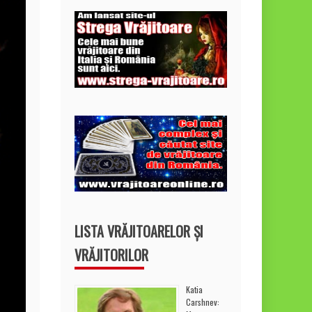
LISTA VRĂJITOARELOR ȘI
VRĂJITORILOR
Katia
Carshnev: