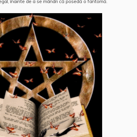
e ilegal, înainte de a se mândri că posedă o fantomă.