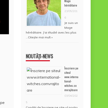
Mage
héréditaire
23/05/201
6
Je suis un
Mage
héréditaire. J'ai étudié avec les plus
…
Citește mai mult »
NOUTĂȚI-NEWS
Înscriere pe
siteul
www.interna
tional-
witches.co
mvrajitoare
03/04/202
 pe
5
Condiţii de înscriere pe site-ul nostru