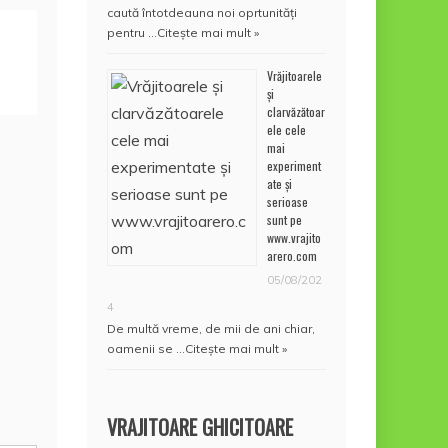
caută întotdeauna noi oprtunități
pentru …
Citește mai mult »
Vrăjitoarele
și
clarvăzătoar
ele cele
mai
experiment
ate și
serioase
sunt pe
www.vrajito
arero.com
05/08/202
4
De multă vreme, de mii de ani chiar,
oamenii se …
Citește mai mult »
VRAJITOARE GHICITOARE