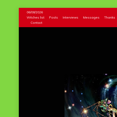
Skip
06/08/2026
to
Witches list
Posts
Interviews
Messages
Thanks
Contact
content