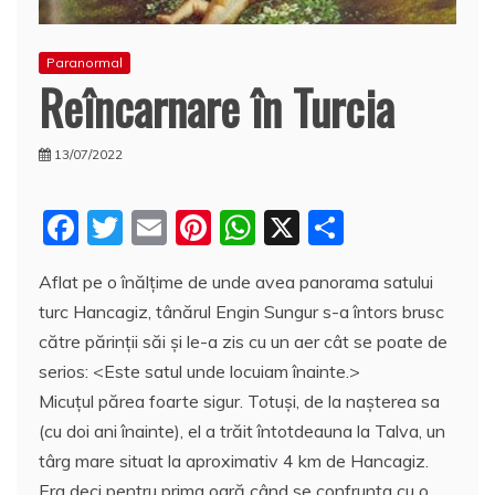
Paranormal
Reîncarnare în Turcia
13/07/2022
F
T
E
Pi
W
X
P
a
w
m
nt
h
a
Aflat pe o înălţime de unde avea panorama satului
c
itt
ai
er
at
rt
turc Hancagiz, tânărul Engin Sungur s-a întors brusc
e
er
l
e
s
aj
către părinţii săi şi le-a zis cu un aer cât se poate de
b
st
A
e
serios: <Este satul unde locuiam înainte.>
o
p
a
Micuţul părea foarte sigur. Totuşi, de la naşterea sa
o
p
z
(cu doi ani înainte), el a trăit întotdeauna la Talva, un
târg mare situat la aproximativ 4 km de Hancagiz.
k
ă
Era deci pentru prima oară când se confrunta cu o