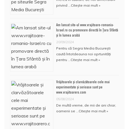
privind …
Citește mai mult »
Am lansat site-ul www.vrajitoare-romania-
Israel.ro cu promovare directă în Țara Sfântă
și în lumea arabă
20/09/2024
Pentru că Segra Media București
caută întotdeauna noi oprtunități
pentru …
Citește mai mult »
Vrăjitoarele și clarvăzătoarele cele mai
experimentate și serioase sunt pe
www.vrajitoarero.com
05/08/2024
De multă vreme, de mii de ani chiar,
oamenii se …
Citește mai mult »