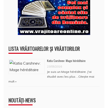
LISTA VRĂJITOARELOR ȘI VRĂJITORILOR
Katia Carshnev: Mage héréditaire
23/05/2016
Je suis un Mage héréditaire. J'ai
étudié avec les plus …
Citește mai
mult »
NOUTĂȚI-NEWS