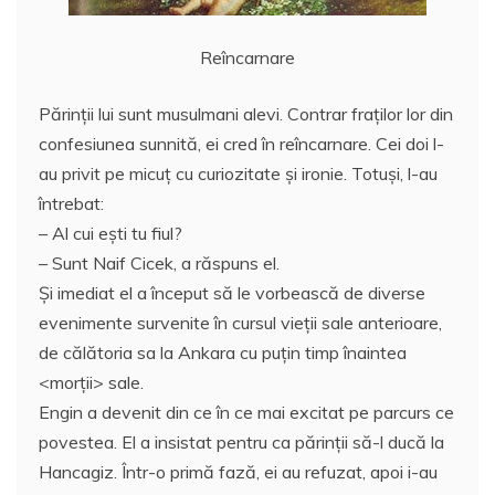
Reîncarnare
Părinţii lui sunt musulmani alevi. Contrar fraţilor lor din
confesiunea sunnită, ei cred în reîncarnare. Cei doi l-
au privit pe micuţ cu curiozitate şi ironie. Totuşi, l-au
întrebat:
– Al cui eşti tu fiul?
– Sunt Naif Cicek, a răspuns el.
Şi imediat el a început să le vorbească de diverse
evenimente survenite în cursul vieţii sale anterioare,
de călătoria sa la Ankara cu puţin timp înaintea
<morţii> sale.
Engin a devenit din ce în ce mai excitat pe parcurs ce
povestea. El a insistat pentru ca părinţii să-l ducă la
Hancagiz. Într-o primă fază, ei au refuzat, apoi i-au