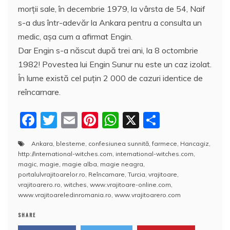
morţii sale, în decembrie 1979, la vârsta de 54, Naif
s-a dus într-adevăr la Ankara pentru a consulta un
medic, aşa cum a afirmat Engin.
Dar Engin s-a născut după trei ani, la 8 octombrie
1982! Povestea lui Engin Sunur nu este un caz izolat.
În lume există cel puţin 2 000 de cazuri identice de
reîncarnare.
F
T
E
Pi
W
X
P
a
w
m
nt
h
a
Ankara
,
blesteme
,
confesiunea sunnită
,
farmece
,
Hancagiz
,
c
itt
ai
er
at
rt
http://international-witches.com
,
international-witches.com
,
e
er
l
e
s
aj
magic
,
magie
,
magie alba
,
magie neagra
,
portalulvrajitoarelor.ro
,
Reîncarnare
,
Turcia
,
vrajitoare
,
b
st
A
e
vrajitoarero.ro
,
witches
,
www.vrajitoare-online.com
,
www.vrajitoareledinromania.ro
,
www.vrajitoarero.com
o
p
a
o
p
z
SHARE