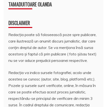
TAMADUITOARE OLANDA
DISCLAIMER
Redacția poate să foloseească poze spre publicare,
care ilustrează un anumit discurs jurnalistic, dar care
conțin dreptul de autor. Se va menționa însă sursa
acestora și faptul că prin publicare ( foto și/sau text)
nu se vor aduce prejudicii persoanei respective.
Redacția va indica sursele fotografiei, acolo unde
acestea se cunosc (autor, site, blog, platformă etc.).
Pozele și sursele sunt verificate, online, în măsura în
care se poate efectua acest proces jurnalistic,
respectându-se principiul de verificare din minim 3
surse. În cadrul dreptului de comunicare, redacția