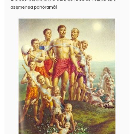
asemenea panoramă!