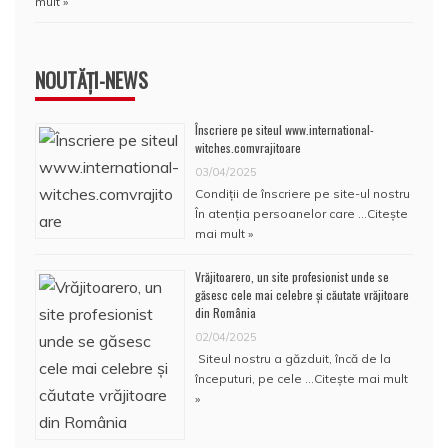
mult »
NOUTĂȚI-NEWS
Înscriere pe siteul www.international-
witches.comvrajitoare
03/04/2025
Condiţii de înscriere pe site-ul nostru
În atenţia persoanelor care …
Citește
mai mult »
Vrăjitoarero, un site profesionist unde se
găsesc cele mai celebre și căutate vrăjitoare
din România
02/04/2025
Siteul nostru a găzduit, încă de la
începuturi, pe cele …
Citește mai mult
»