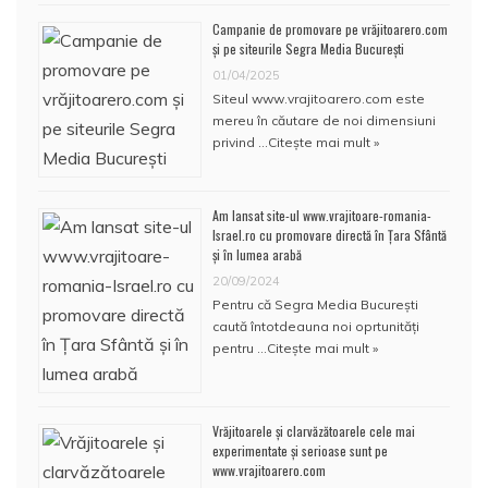
Campanie de promovare pe vrăjitoarero.com
și pe siteurile Segra Media București
01/04/2025
Siteul www.vrajitoarero.com este
mereu în căutare de noi dimensiuni
privind …
Citește mai mult »
Am lansat site-ul www.vrajitoare-romania-
Israel.ro cu promovare directă în Țara Sfântă
și în lumea arabă
20/09/2024
Pentru că Segra Media București
caută întotdeauna noi oprtunități
pentru …
Citește mai mult »
Vrăjitoarele și clarvăzătoarele cele mai
experimentate și serioase sunt pe
www.vrajitoarero.com