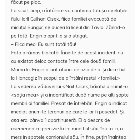
făcut pe plac.
La scurt timp, o întâlnire va confirma totuşi revelaţiile
fiului lor!! Gulhan Cisek, fiica familiei evacuată de
micuţul Sungur, se ducea la liceul din Tavla. Zărind-o
pe fată, Engin a oprit-o şi a strigat:
– Fiica mea! Eu sunt tatăl tău!
Fata a rămas blocată. Înainte de acest incident, nu
au existat deloc contacte între cele două familii.
Mama lui Engin a luat atunci decizia de a-şi duce fiul
la Hancagiz în scopul de a întâlni restul <familiei.>
La vederea văduvei lui <Naif Cicek, băiatul a numit-o
<soţia mea> şi a indentificat după nume pe alţi şapte
membri ai familiei. Presat de întrebări, Engin a indicat
imediat anumite terenuri pe care le-ar fi posedat. Şi,
aşa era, cânva îi aparţinuseră. El a descris de
asemenea cu precizie în ce mod fiul său, într-o zi, a
mers în spatele camionului său. În fine, puţin înaintea