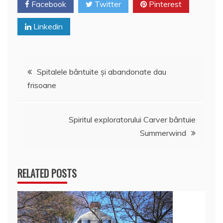
k
ă
Facebook
Twitter
Pinterest
Linkedin
Navigare
Spitalele bântuite şi abandonate dau
frisoane
în
articole
Spiritul exploratorului Carver bântuie
Summerwind
RELATED POSTS