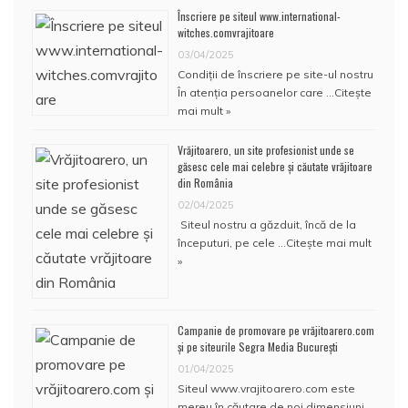
Înscriere pe siteul www.international-
witches.comvrajitoare
03/04/2025
Condiţii de înscriere pe site-ul nostru
În atenţia persoanelor care …
Citește
mai mult »
Vrăjitoarero, un site profesionist unde se
găsesc cele mai celebre și căutate vrăjitoare
din România
02/04/2025
Siteul nostru a găzduit, încă de la
începuturi, pe cele …
Citește mai mult
»
Campanie de promovare pe vrăjitoarero.com
și pe siteurile Segra Media București
01/04/2025
Siteul www.vrajitoarero.com este
mereu în căutare de noi dimensiuni