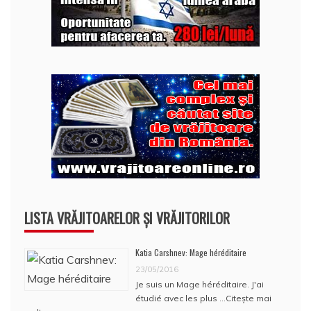
LISTA VRĂJITOARELOR ȘI VRĂJITORILOR
Katia Carshnev: Mage héréditaire
23/05/2016
Je suis un Mage héréditaire. J'ai
étudié avec les plus …
Citește mai