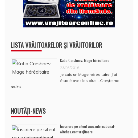
LISTA VRĂJITOARELOR ȘI VRĂJITORILOR
Katia Carshnev: Mage héréditaire
23/05/2016
Je suis un Mage héréditaire. J'ai
étudié avec les plus …
Citește mai
mult »
NOUTĂȚI-NEWS
Înscriere pe siteul www.international-
witches.comvrajitoare