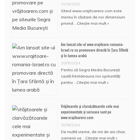
01/04/2025
Siteul www.vrajitoarero.com este
mereu în căutare de noi dimensiuni
privind …
Citește mai mult »
Am lansat site-ul www.vrajitoare-romania-
Israel.ro cu promovare directă în Țara Sfântă
și în lumea arabă
20/09/2024
Pentru că Segra Media București
caută întotdeauna noi oprtunități
pentru …
Citește mai mult »
Vrăjitoarele și clarvăzătoarele cele mai
experimentate și serioase sunt pe
www.vrajitoarero.com
05/08/2024
De multă vreme, de mii de ani chiar,
oamenii se …
Citește mai mult »