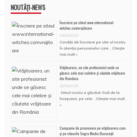
NOUTĂȚI-NEWS
Înscriere pe siteul www.international-
witches.comvrajitoare
03/04/2025
Condiţii de înscriere pe site-ul nostru
În atenţia persoanelor care …
Citește
mai mult »
Vrăjitoarero, un site profesionist unde se
găsesc cele mai celebre și căutate vrăjitoare
din România
02/04/2025
Siteul nostru a găzduit, încă de la
începuturi, pe cele …
Citește mai mult
»
Campanie de promovare pe vrăjitoarero.com
și pe siteurile Segra Media București