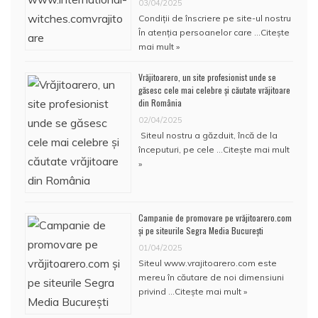
03/04/2025
Condiţii de înscriere pe site-ul nostru
În atenţia persoanelor care …
Citește
mai mult »
Vrăjitoarero, un site profesionist unde se
găsesc cele mai celebre și căutate vrăjitoare
din România
02/04/2025
Siteul nostru a găzduit, încă de la
începuturi, pe cele …
Citește mai mult
»
Campanie de promovare pe vrăjitoarero.com
și pe siteurile Segra Media București
01/04/2025
Siteul www.vrajitoarero.com este
mereu în căutare de noi dimensiuni
privind …
Citește mai mult »