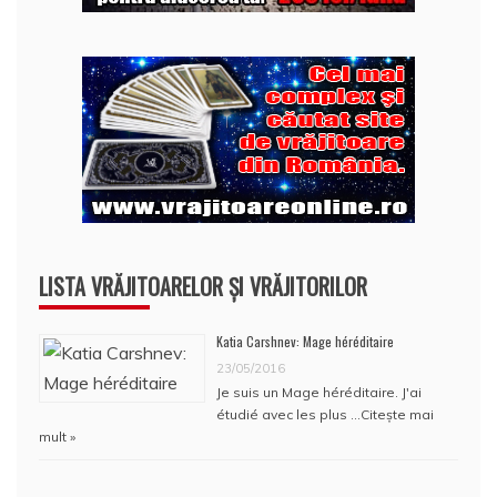
LISTA VRĂJITOARELOR ȘI VRĂJITORILOR
Katia Carshnev: Mage héréditaire
23/05/2016
Je suis un Mage héréditaire. J'ai
étudié avec les plus …
Citește mai
mult »