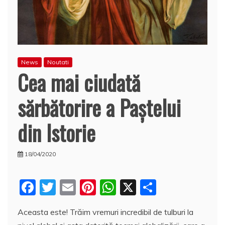
News
Noutati
Cea mai ciudată
sărbătorire a Paștelui
din Istorie
18/04/2020
F
T
E
Pi
W
X
P
a
w
m
nt
h
a
Aceasta este! Trăim vremuri incredibil de tulburi la
c
itt
ai
er
at
rt