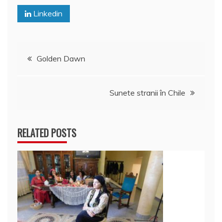
o
p
z
Linkedin
k
ă
Navigare
Golden Dawn
în
Sunete stranii în Chile
articole
RELATED POSTS