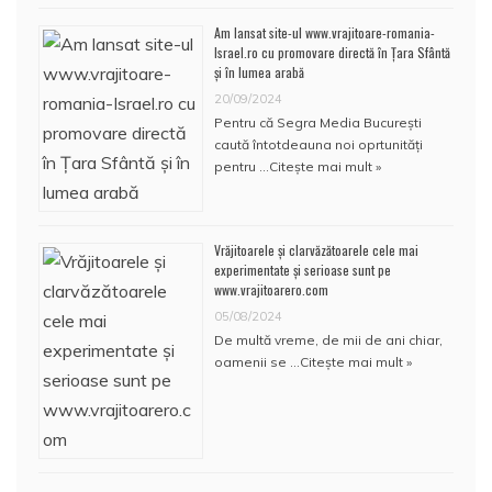
Am lansat site-ul www.vrajitoare-romania-
Israel.ro cu promovare directă în Țara Sfântă
și în lumea arabă
20/09/2024
Pentru că Segra Media București
caută întotdeauna noi oprtunități
pentru …
Citește mai mult »
Vrăjitoarele și clarvăzătoarele cele mai
experimentate și serioase sunt pe
www.vrajitoarero.com
05/08/2024
De multă vreme, de mii de ani chiar,
oamenii se …
Citește mai mult »