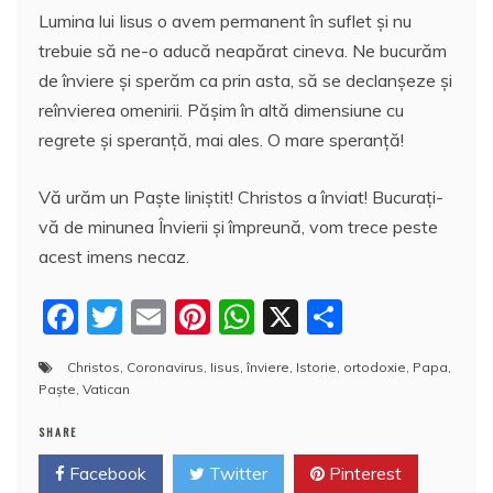
Lumina lui Iisus o avem permanent în suflet și nu
trebuie să ne-o aducă neapărat cineva. Ne bucurăm
de înviere și sperăm ca prin asta, să se declanșeze și
reînvierea omenirii. Pășim în altă dimensiune cu
regrete și speranță, mai ales. O mare speranță!
Vă urăm un Paște liniștit! Christos a înviat! Bucurați-
vă de minunea Învierii și împreună, vom trece peste
acest imens necaz.
F
T
E
Pi
W
X
P
a
w
m
nt
h
a
Christos
,
Coronavirus
,
Iisus
,
înviere
,
Istorie
,
ortodoxie
,
Papa
,
c
itt
ai
er
at
rt
Paşte
,
Vatican
e
er
l
e
s
aj
SHARE
b
st
A
e
Facebook
Twitter
Pinterest
o
p
a