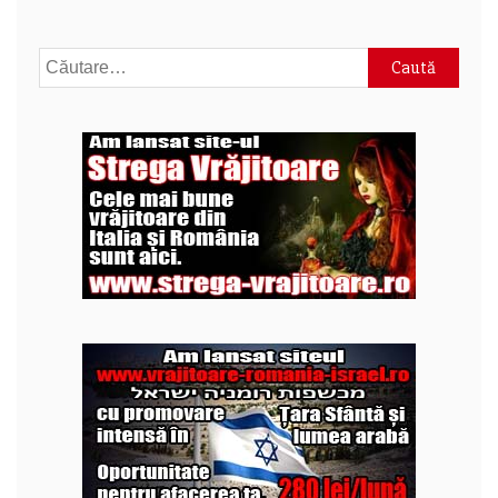
Caută
după: