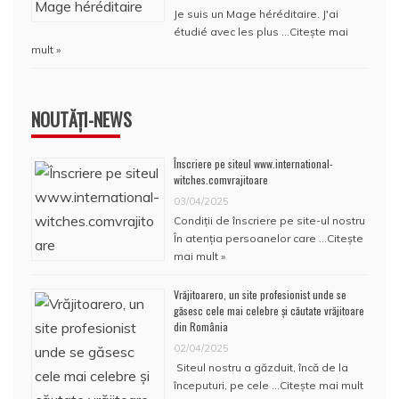
Je suis un Mage héréditaire. J'ai
étudié avec les plus …
Citește mai
mult »
NOUTĂȚI-NEWS
Înscriere pe siteul www.international-
witches.comvrajitoare
03/04/2025
Condiţii de înscriere pe site-ul nostru
În atenţia persoanelor care …
Citește
mai mult »
Vrăjitoarero, un site profesionist unde se
găsesc cele mai celebre și căutate vrăjitoare
din România
02/04/2025
Siteul nostru a găzduit, încă de la
începuturi, pe cele …
Citește mai mult