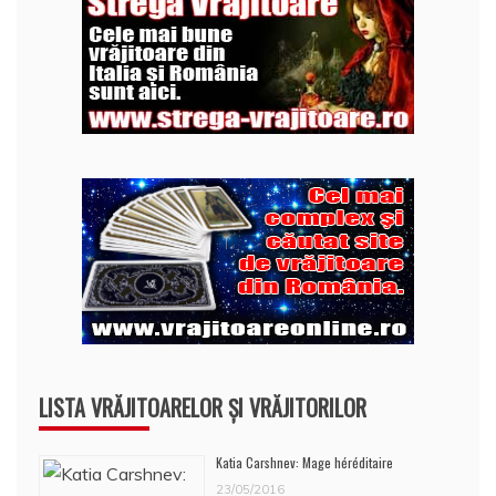
LISTA VRĂJITOARELOR ȘI VRĂJITORILOR
Katia Carshnev: Mage héréditaire
23/05/2016