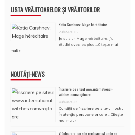
LISTA VRĂJITOARELOR ȘI VRĂJITORILOR
Katia Carshnev: Mage héréditaire
23/05/2016
Je suis un Mage héréditaire. J'ai
étudié avec les plus …
Citește mai
mult »
NOUTĂȚI-NEWS
Înscriere pe siteul www.international-
witches.comvrajitoare
03/04/2025
Condiţii de înscriere pe site-ul nostru
În atenţia persoanelor care …
Citește
mai mult »
Vrăjitoarero, un site profesionist unde se