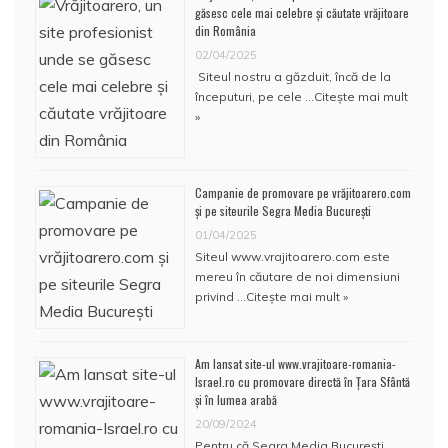
găsesc cele mai celebre și căutate vrăjitoare
din România
02/04/2025
Siteul nostru a găzduit, încă de la
începuturi, pe cele …
Citește mai mult
»
Campanie de promovare pe vrăjitoarero.com
și pe siteurile Segra Media București
01/04/2025
Siteul www.vrajitoarero.com este
mereu în căutare de noi dimensiuni
privind …
Citește mai mult »
Am lansat site-ul www.vrajitoare-romania-
Israel.ro cu promovare directă în Țara Sfântă
și în lumea arabă
20/09/2024
Pentru că Segra Media București