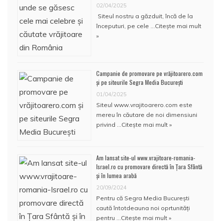
02/04/2025
Siteul nostru a găzduit, încă de la
începuturi, pe cele …
Citește mai mult
»
Campanie de promovare pe vrăjitoarero.com
și pe siteurile Segra Media București
01/04/2025
Siteul www.vrajitoarero.com este
mereu în căutare de noi dimensiuni
privind …
Citește mai mult »
Am lansat site-ul www.vrajitoare-romania-
Israel.ro cu promovare directă în Țara Sfântă
și în lumea arabă
20/09/2024
Pentru că Segra Media București
caută întotdeauna noi oprtunități
pentru …
Citește mai mult »