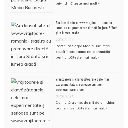
privind …
Citește mai mult »
Am lansat site-ul www.vrajitoare-romania-
Israel.ro cu promovare directă în Țara Sfântă
și în lumea arabă
20/09/2024
Pentru că Segra Media București
caută întotdeauna noi oprtunități
pentru …
Citește mai mult »
Vrăjitoarele și clarvăzătoarele cele mai
experimentate și serioase sunt pe
www.vrajitoarero.com
05/08/2024
De multă vreme, de mii de ani chiar,
oamenii se …
Citește mai mult »