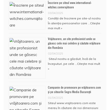
Înscriere pe siteul www.international-
witches.comvrajitoare
03/04/2025
Condiţii de înscriere pe site-ul nostru
În atenţia persoanelor care …
Citește
mai mult »
Vrăjitoarero, un site profesionist unde se
găsesc cele mai celebre și căutate vrăjitoare
din România
02/04/2025
Siteul nostru a găzduit, încă de la
începuturi, pe cele …
Citește mai mult
»
Campanie de promovare pe vrăjitoarero.com
și pe siteurile Segra Media București
01/04/2025
Siteul www.vrajitoarero.com este
mereu în căutare de noi dimensiuni