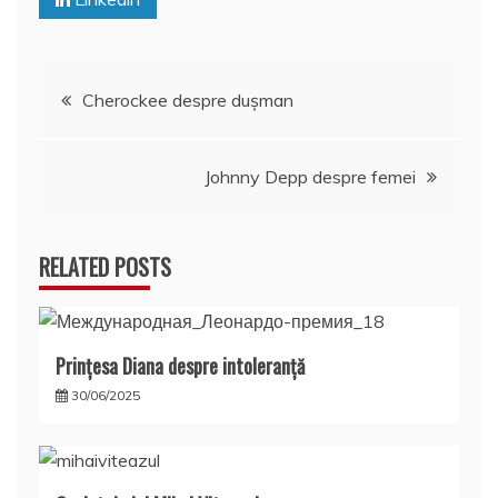
o
p
z
k
ă
Navigare
Cherockee despre duşman
în
Johnny Depp despre femei
articole
RELATED POSTS
Prințesa Diana despre intoleranță
30/06/2025