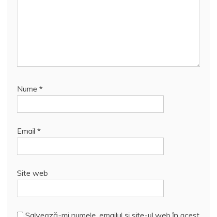
Nume
*
Email
*
Site web
Salvează-mi numele, emailul și site-ul web în acest