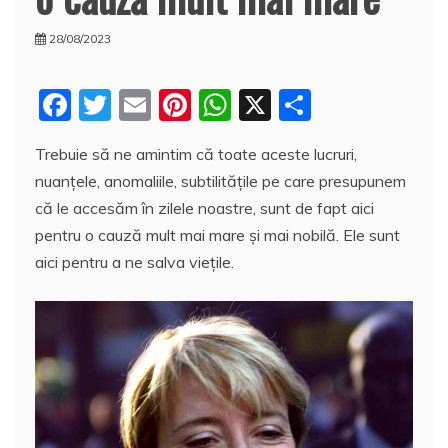
28/08/2023
F
T
E
Pi
W
X
P
a
w
m
nt
h
a
Trebuie să ne amintim că toate aceste lucruri,
c
itt
ai
er
at
rt
nuanțele, anomaliile, subtilitățile pe care presupunem
e
er
l
e
s
aj
că le accesăm în zilele noastre, sunt de fapt aici
b
st
A
e
pentru o cauză mult mai mare și mai nobilă. Ele sunt
o
p
a
aici pentru a ne salva viețile.
o
p
z
k
ă