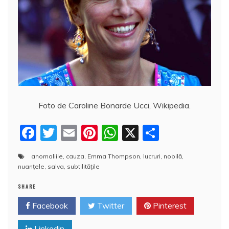
Foto de Caroline Bonarde Ucci, Wikipedia.
F
T
E
Pi
W
X
P
a
w
m
nt
h
a
anomaliile
,
cauza
,
Emma Thompson
,
lucruri
,
nobilă
,
c
itt
ai
er
at
rt
nuanțele
,
salva
,
subtilitățile
e
er
l
e
s
aj
SHARE
b
st
A
e
Facebook
Twitter
Pinterest
o
p
a
Linkedin