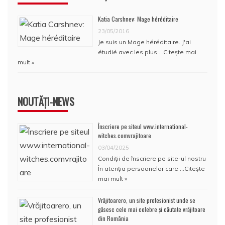
Katia Carshnev: Mage héréditaire
23/05/2016
Je suis un Mage héréditaire. J'ai
étudié avec les plus …
Citește mai
mult »
NOUTĂȚI-NEWS
Înscriere pe siteul www.international-
witches.comvrajitoare
03/04/2025
Condiţii de înscriere pe site-ul nostru
În atenţia persoanelor care …
Citește
mai mult »
Vrăjitoarero, un site profesionist unde se
găsesc cele mai celebre și căutate vrăjitoare
din România