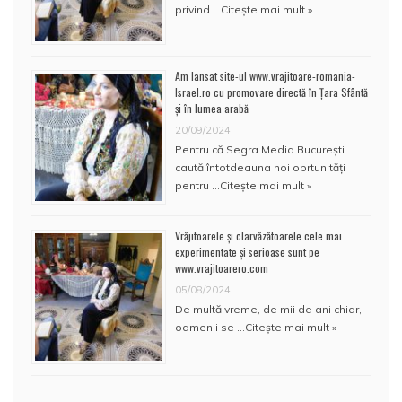
privind …
Citește mai mult »
Am lansat site-ul www.vrajitoare-romania-
Israel.ro cu promovare directă în Țara Sfântă
și în lumea arabă
20/09/2024
Pentru că Segra Media București
caută întotdeauna noi oprtunități
pentru …
Citește mai mult »
Vrăjitoarele și clarvăzătoarele cele mai
experimentate și serioase sunt pe
www.vrajitoarero.com
05/08/2024
De multă vreme, de mii de ani chiar,
oamenii se …
Citește mai mult »