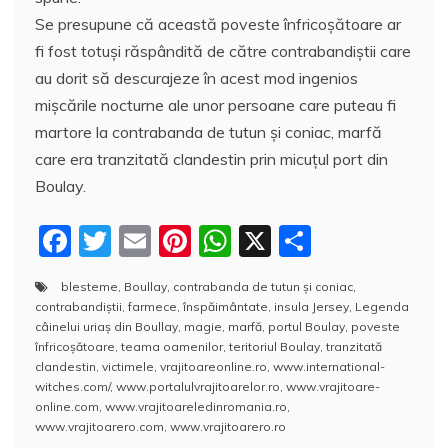
Se presupune că această poveste înfricoşătoare ar
fi fost totuşi răspândită de către contrabandiștii care
au dorit să descurajeze în acest mod ingenios
mișcările nocturne ale unor persoane care puteau fi
martore la contrabanda de tutun și coniac, marfă
care era tranzitată clandestin prin micuţul port din
Boulay.
F
T
E
Pi
W
X
P
a
w
m
nt
h
a
blesteme
,
Boullay
,
contrabanda de tutun și coniac
,
c
itt
ai
er
at
rt
contrabandiștii
,
farmece
,
înspăimântate
,
insula Jersey
,
Legenda
e
er
l
e
s
aj
câinelui uriaş din Boullay
,
magie
,
marfă
,
portul Boulay
,
poveste
înfricoşătoare
,
teama oamenilor
,
teritoriul Boulay
,
tranzitată
b
st
A
e
clandestin
,
victimele
,
vrajitoareonline.ro
,
www.international-
witches.com/
,
www.portalulvrajitoarelor.ro
,
www.vrajitoare-
o
p
a
online.com
,
www.vrajitoareledinromania.ro
,
o
p
z
www.vrajitoarero.com
,
www.vrajitoarero.ro