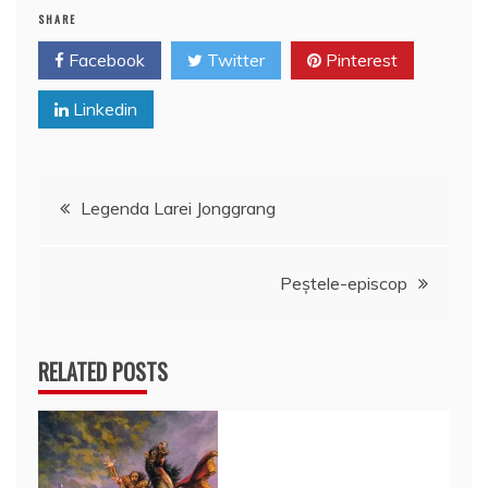
k
ă
SHARE
Facebook
Twitter
Pinterest
Linkedin
Navigare
Legenda Larei Jonggrang
în
Peştele-episcop
articole
RELATED POSTS