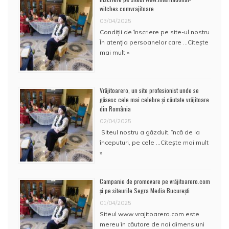
witches.comvrajitoare
03/04/2025
Condiţii de înscriere pe site-ul nostru
În atenţia persoanelor care …
Citește
mai mult »
Vrăjitoarero, un site profesionist unde se
găsesc cele mai celebre și căutate vrăjitoare
din România
02/04/2025
Siteul nostru a găzduit, încă de la
începuturi, pe cele …
Citește mai mult
»
Campanie de promovare pe vrăjitoarero.com
și pe siteurile Segra Media București
01/04/2025
Siteul www.vrajitoarero.com este
mereu în căutare de noi dimensiuni