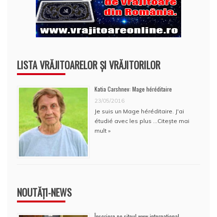
LISTA VRĂJITOARELOR ȘI VRĂJITORILOR
Katia Carshnev: Mage héréditaire
23/05/2016
Je suis un Mage héréditaire. J'ai
étudié avec les plus …
Citește mai
mult »
NOUTĂȚI-NEWS
Înscriere pe siteul www.international-