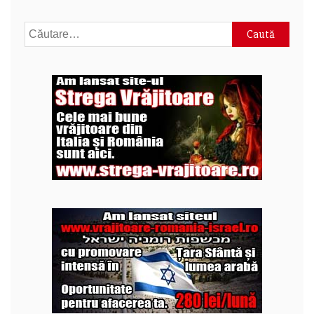
Caută
după: