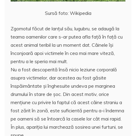
Sursă foto: Wikipedia
Zgomotul făcut de lanțul său, lugubru, se adaugă la
teama oamenilor care s-ar putea afla faţă în faţă cu
acest animal teribil la un moment dat. Câinele îşi
înconjoară apoi victimele în cea mai mare viteză,
pentru a le speria mai mult.
Nu a fost descoperită însă nicio leziune corporală
asupra victimelor, dar acestea au fost găsite
înspăimântate şi înghesuite undeva pe marginea
drumului în stare de șoc. Din acest motiv, orice
mențiune cu privire la faptul că acest câine straniu a
fost zărit în zonă, este suficientă pentru a-i îndemna
pe oameni să se întoarcă la casele lor cât mai rapid.
În plus, apariţia lui marchează sosirea unei furtuni, se
spune.