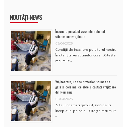
NOUTĂȚI-NEWS
Înscriere pe siteul www.international-
witches.comvrajitoare
03/04/2025
Condiţii de înscriere pe site-ul nostru
În atenţia persoanelor care …
Citește
mai mult »
Vrăjitoarero, un site profesionist unde se
găsesc cele mai celebre și căutate vrăjitoare
din România
02/04/2025
Siteul nostru a găzduit, încă de la
începuturi, pe cele …
Citește mai mult
»