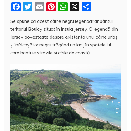
F
T
E
Pi
W
X
P
a
w
m
nt
h
a
Se spune că acest câine negru legendar ar bântui
c
itt
ai
er
at
rt
teritoriul Boulay situat în insula Jersey. O legendă din
e
er
l
e
s
aj
Jersey povesteşte despre existența unui câine uriaș
b
st
A
e
și înfricoșător negru trăgând un lanț în spatele lui,
o
p
a
care bântuie străzile și căile de coastă.
o
p
z
k
ă