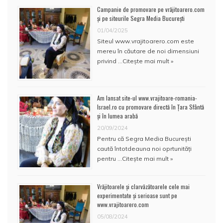
Campanie de promovare pe vrăjitoarero.com
și pe siteurile Segra Media București
01/04/2025
Siteul www.vrajitoarero.com este
mereu în căutare de noi dimensiuni
privind …
Citește mai mult »
Am lansat site-ul www.vrajitoare-romania-
Israel.ro cu promovare directă în Țara Sfântă
și în lumea arabă
20/09/2024
Pentru că Segra Media București
caută întotdeauna noi oprtunități
pentru …
Citește mai mult »
Vrăjitoarele și clarvăzătoarele cele mai
experimentate și serioase sunt pe
www.vrajitoarero.com
05/08/2024