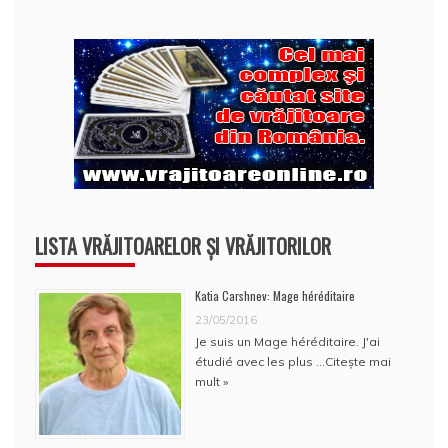
LISTA VRĂJITOARELOR ȘI VRĂJITORILOR
Katia Carshnev: Mage héréditaire
23/05/2016
Je suis un Mage héréditaire. J'ai
étudié avec les plus …
Citește mai
mult »