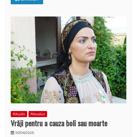
k
ă
Rituals
Ritualuri
Vrăji pentru a cauza boli sau moarte
30/04/2025