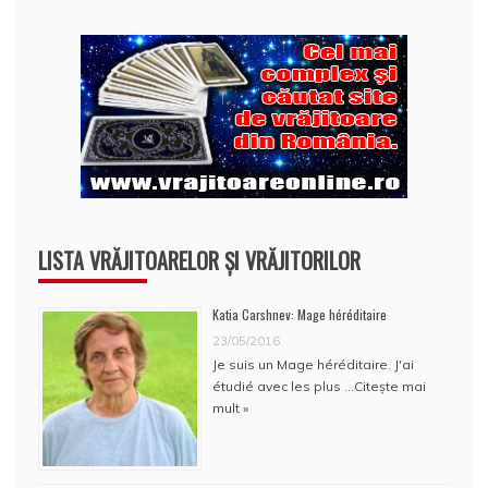
LISTA VRĂJITOARELOR ȘI VRĂJITORILOR
Katia Carshnev: Mage héréditaire
23/05/2016
Je suis un Mage héréditaire. J'ai
étudié avec les plus …
Citește mai
mult »