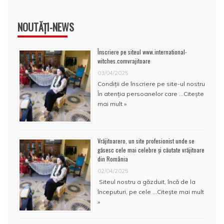
NOUTĂȚI-NEWS
Înscriere pe siteul www.international-
witches.comvrajitoare
03/04/2025
Condiţii de înscriere pe site-ul nostru
În atenţia persoanelor care …
Citește
mai mult »
Vrăjitoarero, un site profesionist unde se
găsesc cele mai celebre și căutate vrăjitoare
din România
02/04/2025
Siteul nostru a găzduit, încă de la
începuturi, pe cele …
Citește mai mult
»