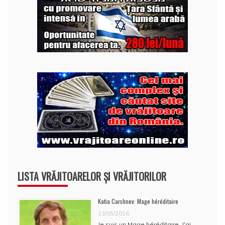
LISTA VRĂJITOARELOR ȘI VRĂJITORILOR
Katia Carshnev: Mage héréditaire
23/05/2016
Je suis un Mage héréditaire. J'ai