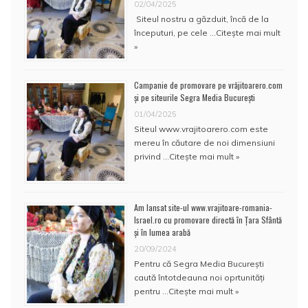
02/04/2025
Siteul nostru a găzduit, încă de la
începuturi, pe cele …
Citește mai mult
»
Campanie de promovare pe vrăjitoarero.com
și pe siteurile Segra Media București
01/04/2025
Siteul www.vrajitoarero.com este
mereu în căutare de noi dimensiuni
privind …
Citește mai mult »
Am lansat site-ul www.vrajitoare-romania-
Israel.ro cu promovare directă în Țara Sfântă
și în lumea arabă
20/09/2024
Pentru că Segra Media București
caută întotdeauna noi oprtunități
pentru …
Citește mai mult »