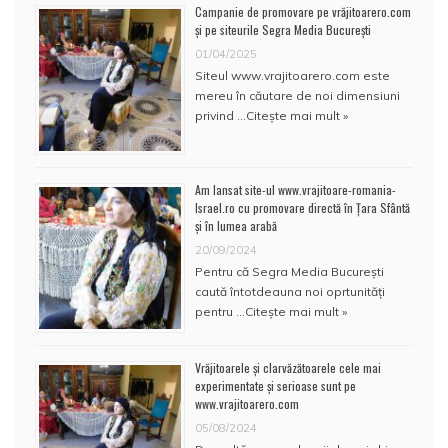
Campanie de promovare pe vrăjitoarero.com
și pe siteurile Segra Media București
01/04/2025
Siteul www.vrajitoarero.com este
mereu în căutare de noi dimensiuni
privind …
Citește mai mult »
Am lansat site-ul www.vrajitoare-romania-
Israel.ro cu promovare directă în Țara Sfântă
și în lumea arabă
20/09/2024
Pentru că Segra Media București
caută întotdeauna noi oprtunități
pentru …
Citește mai mult »
Vrăjitoarele și clarvăzătoarele cele mai
experimentate și serioase sunt pe
www.vrajitoarero.com
05/08/2024