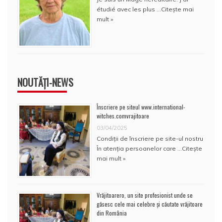
étudié avec les plus …
Citește mai
mult »
NOUTĂȚI-NEWS
Înscriere pe siteul www.international-
witches.comvrajitoare
03/04/2025
Condiţii de înscriere pe site-ul nostru
În atenţia persoanelor care …
Citește
mai mult »
Vrăjitoarero, un site profesionist unde se
găsesc cele mai celebre și căutate vrăjitoare
din România