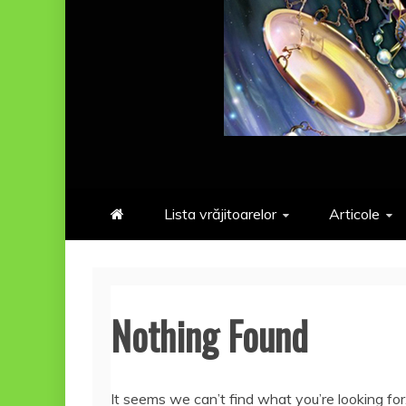
Lista vrăjitoarelor
Articole
Nothing Found
It seems we can’t find what you’re looking fo