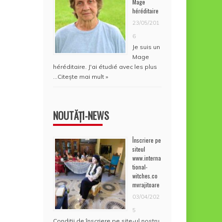
Mage
héréditaire
23/05/201
6
Je suis un
Mage
héréditaire. J'ai étudié avec les plus
…
Citește mai mult »
NOUTĂȚI-NEWS
Înscriere pe
siteul
www.interna
tional-
witches.co
mvrajitoare
03/04/202
5
Condiţii de înscriere pe site-ul nostru