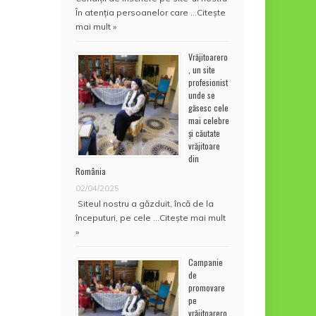
În atenţia persoanelor care …
Citește
mai mult »
Vrăjitoarero
, un site
profesionist
unde se
găsesc cele
mai celebre
și căutate
vrăjitoare
din
România
02/04/2025
Siteul nostru a găzduit, încă de la
începuturi, pe cele …
Citește mai mult
»
Campanie
de
promovare
pe
vrăjitoarero.