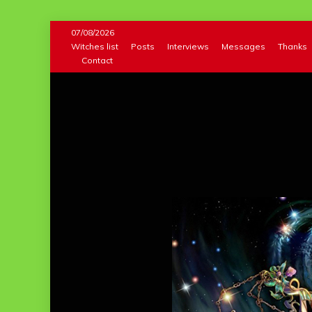
Skip
07/08/2026
to
Witches list
Posts
Interviews
Messages
Thanks
Contact
content