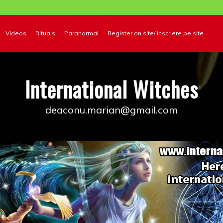
Videos
Rituals
Paranormal
Register on site/ înscriere pe site
International Witches
deaconu.marian@gmail.com