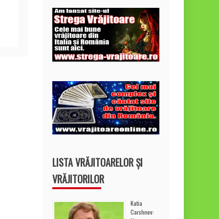
LISTA VRĂJITOARELOR ȘI
VRĂJITORILOR
Katia
Carshnev: