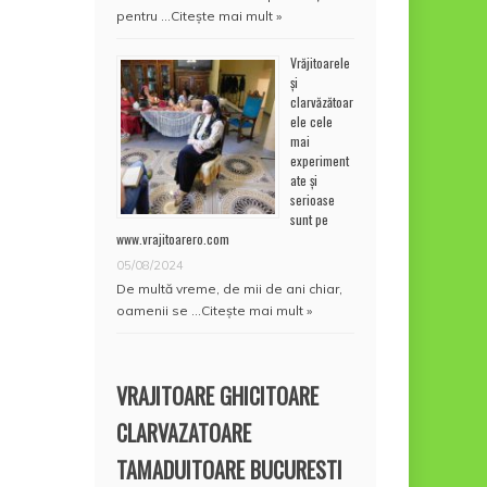
pentru …
Citește mai mult »
Vrăjitoarele
și
clarvăzătoar
ele cele
mai
experiment
ate și
serioase
sunt pe
www.vrajitoarero.com
05/08/2024
De multă vreme, de mii de ani chiar,
oamenii se …
Citește mai mult »
VRAJITOARE GHICITOARE
CLARVAZATOARE
TAMADUITOARE BUCURESTI