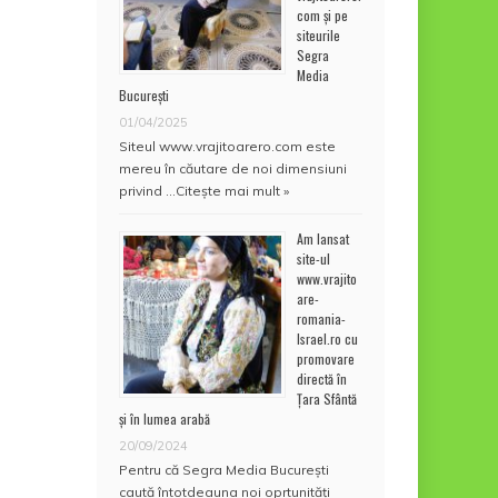
com și pe
siteurile
Segra
Media
București
01/04/2025
Siteul www.vrajitoarero.com este
mereu în căutare de noi dimensiuni
privind …
Citește mai mult »
Am lansat
site-ul
www.vrajito
are-
romania-
Israel.ro cu
promovare
directă în
Țara Sfântă
și în lumea arabă
20/09/2024
Pentru că Segra Media București
caută întotdeauna noi oprtunități