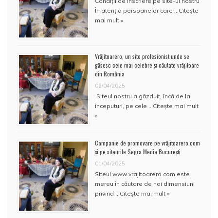
Condiţii de înscriere pe site-ul nostru
În atenţia persoanelor care …
Citește
mai mult »
Vrăjitoarero, un site profesionist unde se
găsesc cele mai celebre și căutate vrăjitoare
din România
02/04/2025
Siteul nostru a găzduit, încă de la
începuturi, pe cele …
Citește mai mult
»
Campanie de promovare pe vrăjitoarero.com
și pe siteurile Segra Media București
01/04/2025
Siteul www.vrajitoarero.com este
mereu în căutare de noi dimensiuni
privind …
Citește mai mult »