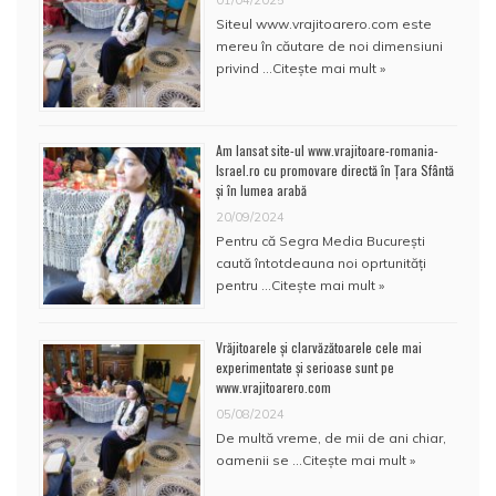
01/04/2025
Siteul www.vrajitoarero.com este
mereu în căutare de noi dimensiuni
privind …
Citește mai mult »
Am lansat site-ul www.vrajitoare-romania-
Israel.ro cu promovare directă în Țara Sfântă
și în lumea arabă
20/09/2024
Pentru că Segra Media București
caută întotdeauna noi oprtunități
pentru …
Citește mai mult »
Vrăjitoarele și clarvăzătoarele cele mai
experimentate și serioase sunt pe
www.vrajitoarero.com
05/08/2024
De multă vreme, de mii de ani chiar,
oamenii se …
Citește mai mult »