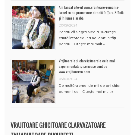
Am lansat site-ul www.vrajitoare-romania-
Israel.ro cu promovare directă în Țara Sfântă
și în lumea arabă
20/09/2024
Pentru că Segra Media București
caută întotdeauna noi oprtunități
pentru …
Citește mai mult »
Vrăjitoarele și clarvăzătoarele cele mai
experimentate și serioase sunt pe
www.vrajitoarero.com
05/08/2024
De multă vreme, de mii de ani chiar,
oamenii se …
Citește mai mult »
VRAJITOARE GHICITOARE CLARVAZATOARE