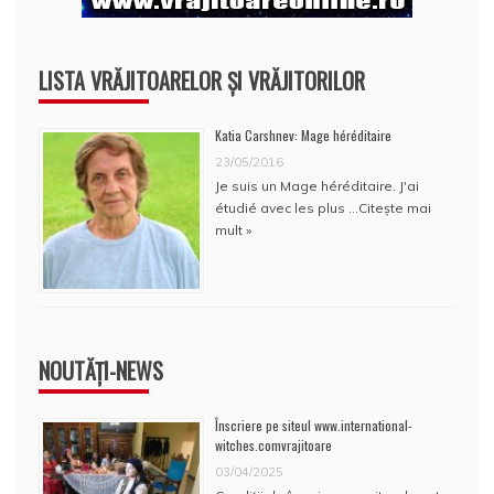
LISTA VRĂJITOARELOR ȘI VRĂJITORILOR
Katia Carshnev: Mage héréditaire
23/05/2016
Je suis un Mage héréditaire. J'ai
étudié avec les plus …
Citește mai
mult »
NOUTĂȚI-NEWS
Înscriere pe siteul www.international-
witches.comvrajitoare
03/04/2025