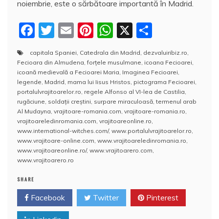
noiembrie, este o sărbătoare importantă în Madrid.
F
T
E
Pi
W
X
P
a
w
m
nt
h
a
capitala Spaniei
,
Catedrala din Madrid
,
dezvaluiribiz.ro
,
c
itt
ai
er
at
rt
Fecioara din Almudena
,
forțele musulmane
,
icoana Fecioarei
,
e
er
l
e
s
aj
icoană medievală a Fecioarei Maria
,
Imaginea Fecioarei
,
legende
,
Madrid
,
mama lui Iisus Hristos
,
pictograma Fecioarei
,
b
st
A
e
portalulvrajitoarelor.ro
,
regele Alfonso al VI-lea de Castilia
,
rugăciune
,
soldații creștini
,
surpare miraculoasă
,
termenul arab
o
p
a
Al Mudayna
,
vrajitoare-romania.com
,
vrajitoare-romania.ro
,
o
p
z
vrajitoareledinromania.com
,
vrajitoareonline.ro
,
www.international-witches.com/
,
www.portalulvrajitoarelor.ro
,
k
ă
www.vrajitoare-online.com
,
www.vrajitoareledinromania.ro
,
www.vrajitoareonline.ro/
,
www.vrajitoarero.com
,
www.vrajitoarero.ro
SHARE
Facebook
Twitter
Pinterest