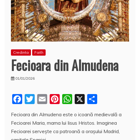
Credinta
Faith
Fecioara din Almudena
01/01/2026
F
T
E
Pi
W
X
P
a
w
m
nt
h
a
Fecioara din Almudena este o icoană medievală a
c
itt
ai
er
at
rt
Fecioarei Maria, mama lui Iisus Hristos. Imaginea
e
er
l
e
s
aj
Fecioarei servește ca patroană a oraşului Madrid,
b
st
A
e
capitala Spaniei.