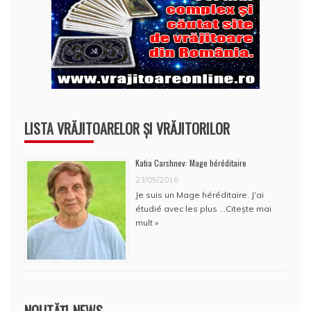
LISTA VRĂJITOARELOR ȘI VRĂJITORILOR
Katia Carshnev: Mage héréditaire
23/05/2016
Je suis un Mage héréditaire. J'ai
étudié avec les plus …
Citește mai
mult »