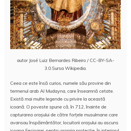
autor José Luiz Bernardes Ribeiro / CC-BY-SA-
3.0.Sursa Wikipedia.
Ceea ce este însă curios, numele său provine din
termenul arab Al Mudayna, care înseamnă cetate.
Există mai multe legende cu privire la această
icoană. O poveste spune că, în 712, înainte de
capturarea orașului de către forțele musulmane care
avansau înspăimântător, locuitorii orașului au ascuns
icoana Fecioarei, pentru propria protecție, în interiorul