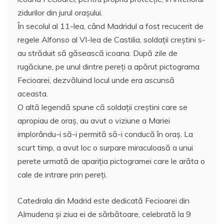
zidurilor din jurul orașului.
În secolul al 11-lea, când Madridul a fost recucerit de
regele Alfonso al VI-lea de Castilia, soldații creștini s-
au străduit să găsească icoana. După zile de
rugăciune, pe unul dintre pereţi a apărut pictograma
Fecioarei, dezvăluind locul unde era ascunsă
aceasta.
O altă legendă spune că soldaţii creștini care se
apropiau de oraș, au avut o viziune a Mariei
implorându-i să-i permită să-i conducă în oraș. La
scurt timp, a avut loc o surpare miraculoasă a unui
perete urmată de apariţia pictogramei care le arăta o
cale de intrare prin pereți.
Catedrala din Madrid este dedicată Fecioarei din
Almudena și ziua ei de sărbătoare, celebrată la 9