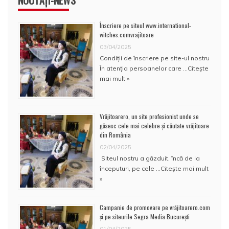
NOUTĂȚI-NEWS
Înscriere pe siteul www.international-
witches.comvrajitoare
03/04/2025
Condiţii de înscriere pe site-ul nostru
În atenţia persoanelor care …
Citește
mai mult »
Vrăjitoarero, un site profesionist unde se
găsesc cele mai celebre și căutate vrăjitoare
din România
02/04/2025
Siteul nostru a găzduit, încă de la
începuturi, pe cele …
Citește mai mult
»
Campanie de promovare pe vrăjitoarero.com
și pe siteurile Segra Media București