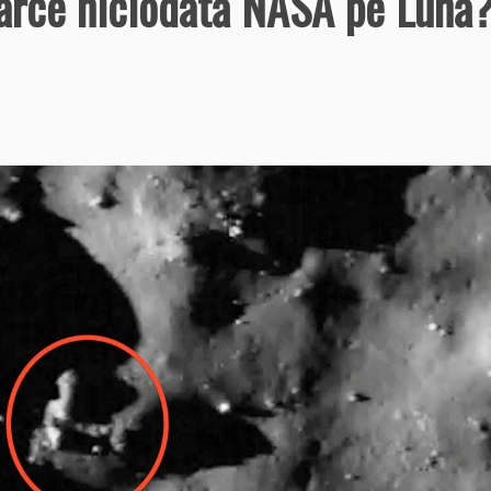
oarce niciodată NASA pe Lună