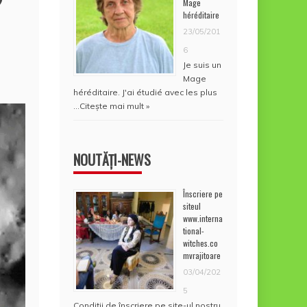
?
Mage
héréditaire
23/05/201
6
Je suis un
Mage
héréditaire. J'ai étudié avec les plus
…
Citește mai mult »
NOUTĂȚI-NEWS
Înscriere pe
siteul
www.interna
tional-
witches.co
mvrajitoare
03/04/202
5
Condiţii de înscriere pe site-ul nostru