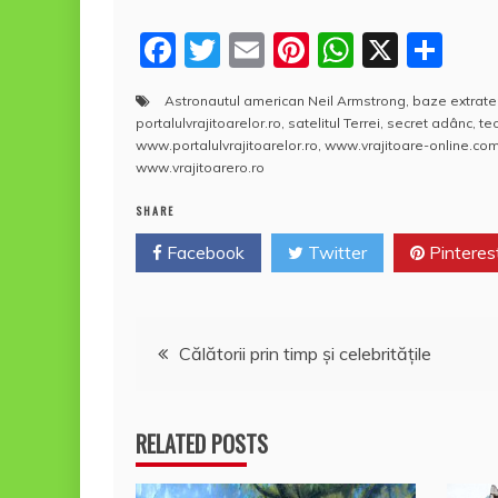
F
T
E
Pi
W
X
P
a
w
m
nt
h
a
Astronautul american Neil Armstrong
,
baze extrater
c
itt
ai
er
at
rt
portalulvrajitoarelor.ro
,
satelitul Terrei
,
secret adânc
,
teo
e
er
l
e
s
aj
www.portalulvrajitoarelor.ro
,
www.vrajitoare-online.co
www.vrajitoarero.ro
b
st
A
e
SHARE
o
p
a
Facebook
o
Twitter
p
Pinteres
z
k
ă
Navigare
Călătorii prin timp şi celebrităţile
în
RELATED POSTS
articole