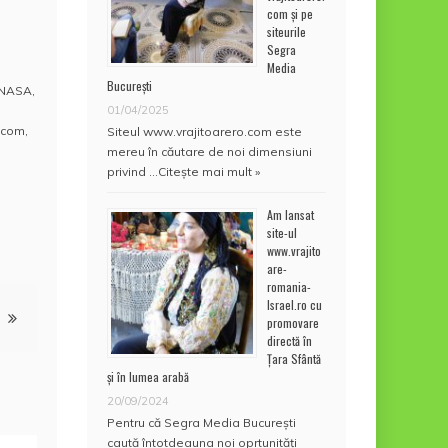
com și pe
siteurile
Segra
Media
București
NASA
,
01/04/2025
.com
,
Siteul www.vrajitoarero.com este
mereu în căutare de noi dimensiuni
privind …
Citește mai mult »
Am lansat
site-ul
www.vrajito
are-
romania-
Israel.ro cu
promovare
directă în
Țara Sfântă
și în lumea arabă
20/09/2024
Pentru că Segra Media București
caută întotdeauna noi oprtunități