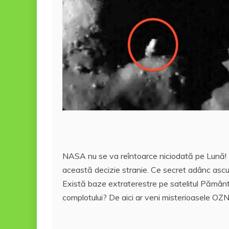
NASA nu se va reîntoarce niciodată pe Lună! De
această decizie stranie. Ce secret adânc ascun
Există baze extraterestre pe satelitul Pământu
complotului? De aici ar veni misterioasele OZ