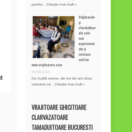
pentru …
Citește mai mult »
Vrăjitoarele
și
clarvăzătoar
ele cele
mai
experiment
ate și
serioase
sunt pe
www.vrajitoarero.com
05/08/2024
ut
De multă vreme, de mii de ani chiar,
oamenii se …
Citește mai mult »
VRAJITOARE GHICITOARE
CLARVAZATOARE
TAMADUITOARE BUCURESTI