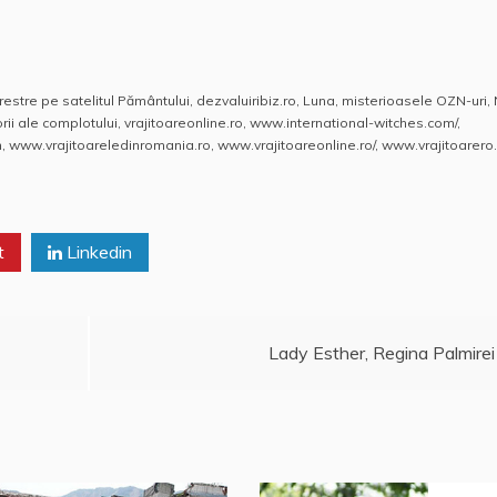
estre pe satelitul Pământului
,
dezvaluiribiz.ro
,
Luna
,
misterioasele OZN-uri
,
rii ale complotului
,
vrajitoareonline.ro
,
www.international-witches.com/
,
m
,
www.vrajitoareledinromania.ro
,
www.vrajitoareonline.ro/
,
www.vrajitoarero
t
Linkedin
Lady Esther, Regina Palmirei