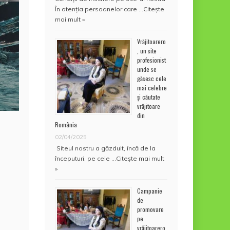
În atenţia persoanelor care …
Citește
mai mult »
Vrăjitoarero
, un site
profesionist
unde se
găsesc cele
mai celebre
și căutate
vrăjitoare
din
România
02/04/2025
Siteul nostru a găzduit, încă de la
începuturi, pe cele …
Citește mai mult
»
Campanie
de
promovare
pe
vrăjitoarero.