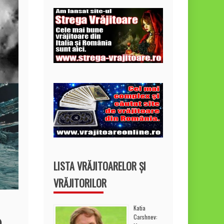
LISTA VRĂJITOARELOR ȘI
VRĂJITORILOR
Katia
Carshnev: