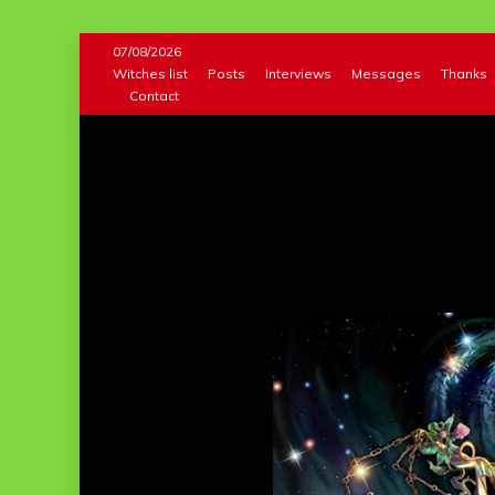
Skip
07/08/2026
to
Witches list
Posts
Interviews
Messages
Thanks
Contact
content