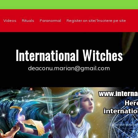
Videos
Rituals
Paranormal
Register on site/ înscriere pe site
International Witches
deaconu.marian@gmail.com