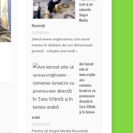
com și pe
siteurile
Segra
Media
București
01/04/2025
Siteul www.vrajitoarero.com este
mereu în căutare de noi dimensiuni
privind …
Citește mai mult »
Am lansat
site-ul
www.vrajito
are-
romania-
Israel.ro cu
promovare
directă în
Țara Sfântă
și în lumea
arabă
20/09/2024
Pentru că Segra Media București