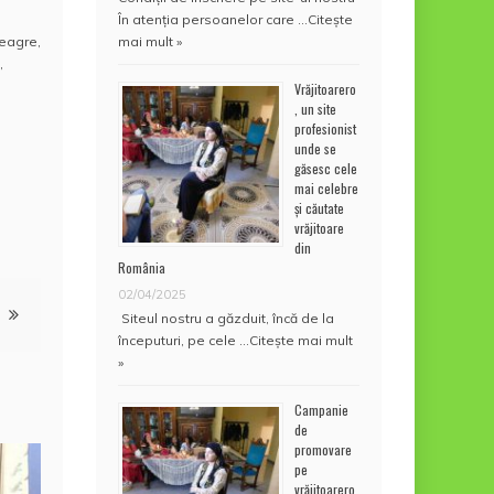
În atenţia persoanelor care …
Citește
neagre
,
mai mult »
,
Vrăjitoarero
, un site
profesionist
unde se
găsesc cele
mai celebre
și căutate
vrăjitoare
din
România
02/04/2025
Siteul nostru a găzduit, încă de la
începuturi, pe cele …
Citește mai mult
»
Campanie
de
promovare
pe
vrăjitoarero.