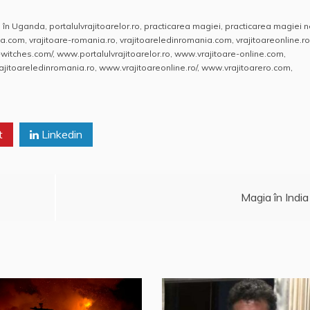
 în Uganda
,
portalulvrajitoarelor.ro
,
practicarea magiei
,
practicarea magiei 
ia.com
,
vrajitoare-romania.ro
,
vrajitoareledinromania.com
,
vrajitoareonline.ro
-witches.com/
,
www.portalulvrajitoarelor.ro
,
www.vrajitoare-online.com
,
jitoareledinromania.ro
,
www.vrajitoareonline.ro/
,
www.vrajitoarero.com
,
t
Linkedin
Magia în India