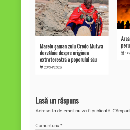
Arsă
peru
Marele şaman zulu Credo Mutwa
dezvăluie despre originea
10
extraterestră a poporului său
23/04/2025
Lasă un răspuns
Adresa ta de email nu va fi publicată.
Câmpuril
Comentariu
*