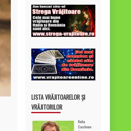
LISTA VRĂJITOARELOR ȘI
VRĂJITORILOR
Katia
Carshnev: