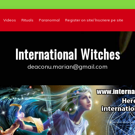
Videos
Rituals
Paranormal
Register on site/ înscriere pe site
International Witches
deaconu.marian@gmail.com