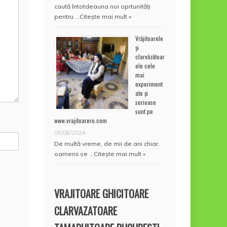
caută întotdeauna noi oprtunități
pentru …
Citește mai mult »
Vrăjitoarele
și
clarvăzătoar
ele cele
mai
experiment
ate și
serioase
sunt pe
www.vrajitoarero.com
05/08/2024
De multă vreme, de mii de ani chiar,
oamenii se …
Citește mai mult »
VRAJITOARE GHICITOARE
CLARVAZATOARE