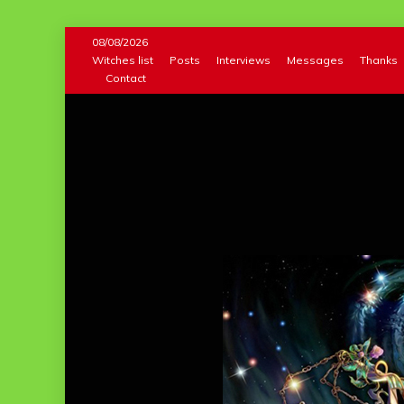
Skip
08/08/2026
to
Witches list
Posts
Interviews
Messages
Thanks
Contact
content