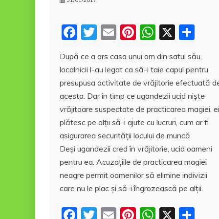
F
T
E
Pi
W
X
P
a
w
m
nt
h
a
După ce a ars casa unui om din satul său,
c
itt
ai
er
at
rt
localnicii l-au legat ca să-i taie capul pentru
e
er
l
e
s
aj
presupusa activitate de vrăjitorie efectuată d
b
st
A
e
acesta. Dar în timp ce ugandezii ucid niște
o
p
a
vrăjitoare suspectate de practicarea magiei, e
o
p
z
plătesc pe alții să-i ajute cu lucruri, cum ar fi
asigurarea securității locului de muncă.
k
ă
Deşi ugandezii cred în vrăjitorie, ucid oameni
pentru ea. Acuzațiile de practicarea magiei
neagre permit oamenilor să elimine indivizii
care nu le plac și să-i îngrozească pe alții.
F
T
E
Pi
W
X
P