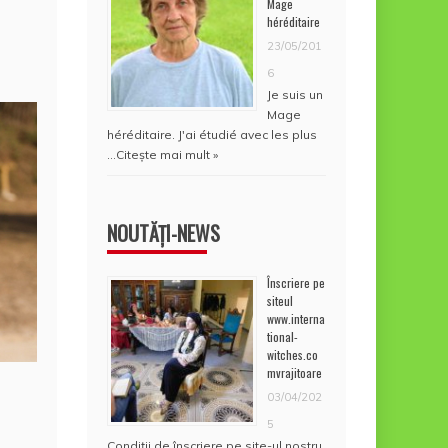
Mage
héréditaire
23/05/201
6
Je suis un
Mage
héréditaire. J'ai étudié avec les plus
…
Citește mai mult »
NOUTĂȚI-NEWS
Înscriere pe
siteul
www.interna
tional-
witches.co
mvrajitoare
03/04/202
5
Condiţii de înscriere pe site-ul nostru