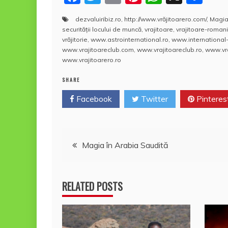
a
w
m
nt
h
a
dezvaluiribiz.ro
,
http://www.vrăjitoarero.com/
,
Magia
c
itt
ai
er
at
rt
securității locului de muncă
,
vrajitoare
,
vrajitoare-roman
e
er
l
e
s
aj
vrăjitorie
,
www.astrointernational.ro
,
www.international
www.vrajitoareclub.com
,
www.vrajitoareclub.ro
,
www.vra
b
st
A
e
www.vrajitoarero.ro
o
p
a
SHARE
o
p
z
Facebook
Twitter
Pinteres
k
ă
Navigare
Magia în Arabia Saudită
în
RELATED POSTS
articole