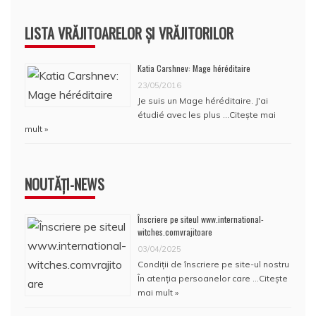
LISTA VRĂJITOARELOR ȘI VRĂJITORILOR
Katia Carshnev: Mage héréditaire
23/05/2016
Je suis un Mage héréditaire. J'ai
étudié avec les plus …
Citește mai
mult »
NOUTĂȚI-NEWS
Înscriere pe siteul www.international-
witches.comvrajitoare
03/04/2025
Condiţii de înscriere pe site-ul nostru
În atenţia persoanelor care …
Citește
mai mult »