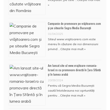
»
Campanie de promovare pe vrăjitoarero.com
și pe siteurile Segra Media București
01/04/2025
Siteul www.vrajitoarero.com este
mereu în căutare de noi dimensiuni
privind …
Citește mai mult »
Am lansat site-ul www.vrajitoare-romania-
Israel.ro cu promovare directă în Țara Sfântă
și în lumea arabă
20/09/2024
Pentru că Segra Media București
caută întotdeauna noi oprtunități
pentru …
Citește mai mult »