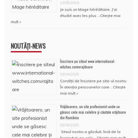
23/05/2016
Je suis un Mage héréditaire. J'ai
étudié avec les plus …
Citește mai
mult »
NOUTĂȚI-NEWS
Înscriere pe siteul www.international-
witches.comvrajitoare
03/04/2025
Condiţii de înscriere pe site-ul nostru
În atenţia persoanelor care …
Citește
mai mult »
Vrăjitoarero, un site profesionist unde se
găsesc cele mai celebre și căutate vrăjitoare
din România
02/04/2025
Siteul nostru a găzduit, încă de la
începuturi, pe cele …
Citește mai mult