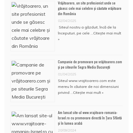
Vrăjitoarero, un site profesionist unde se
găsesc cele mai celebre și căutate vrăjitoare
din România
02/04/2025
Siteul nostru a găzduit, încă de la
începuturi, pe cele …
Citește mai mult
»
Campanie de promovare pe vrăjitoarero.com
și pe siteurile Segra Media București
01/04/2025
Siteul www.vrajitoarero.com este
mereu în căutare de noi dimensiuni
privind …
Citește mai mult »
Am lansat site-ul www.vrajitoare-romania-
Israel.ro cu promovare directă în Țara Sfântă
și în lumea arabă
20/09/2024