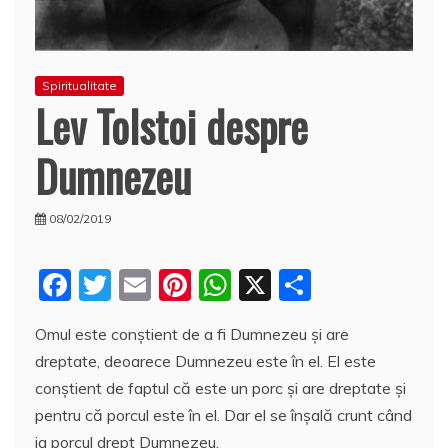
Spiritualitate
Lev Tolstoi despre
Dumnezeu
08/02/2019
F
T
E
Pi
W
X
P
a
w
m
nt
h
a
Omul este conștient de a fi Dumnezeu și are
c
itt
ai
er
at
rt
dreptate, deoarece Dumnezeu este în el. El este
e
er
l
e
s
aj
conștient de faptul că este un porc și are dreptate și
b
st
A
e
pentru că porcul este în el. Dar el se înșală crunt când
o
p
a
ia porcul drept Dumnezeu.