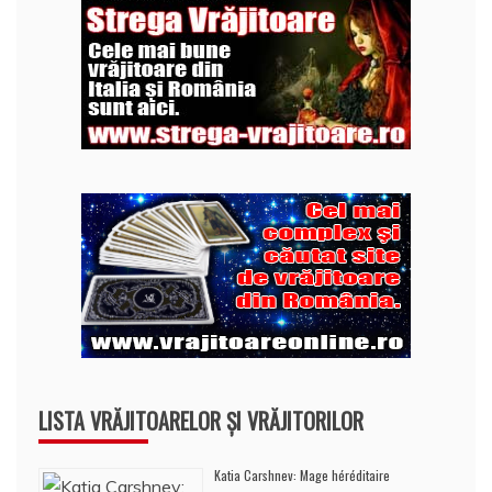
LISTA VRĂJITOARELOR ȘI VRĂJITORILOR
Katia Carshnev: Mage héréditaire