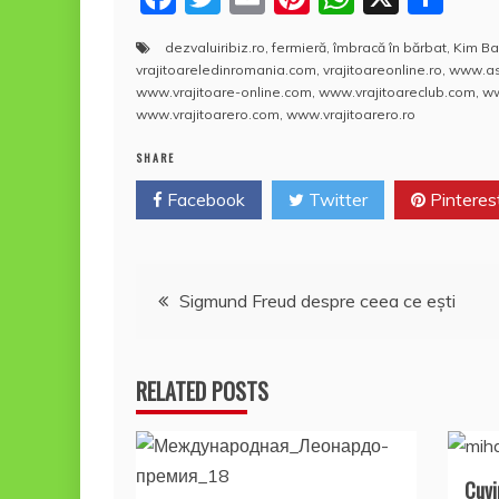
a
w
m
nt
h
a
dezvaluiribiz.ro
,
fermieră
,
îmbracă în bărbat
,
Kim Ba
c
itt
ai
er
at
rt
vrajitoareledinromania.com
,
vrajitoareonline.ro
,
www.ast
e
er
l
e
s
aj
www.vrajitoare-online.com
,
www.vrajitoareclub.com
,
ww
www.vrajitoarero.com
,
www.vrajitoarero.ro
b
st
A
e
SHARE
o
p
a
Facebook
o
Twitter
p
Pinteres
z
k
ă
Navigare
Sigmund Freud despre ceea ce eşti
în
RELATED POSTS
articole
Cuvi