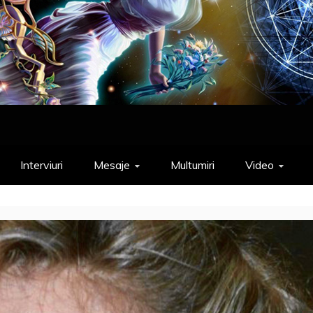
Interviuri
Mesaje
Multumiri
Video