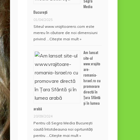
Segra
Media
București
01/04/2025
Siteul www.vrajitoarero.com este
mereu în căutare de noi dimensiuni
privind …
Citește mai mult »
Am lansat
site-ul
www.vrajito
are-
romania-
Israel.ro cu
promovare
directă în
Țara Sfântă
și în lumea
arabă
20/09/2024
Pentru că Segra Media București
caută întotdeauna noi oprtunități
pentru …
Citește mai mult »