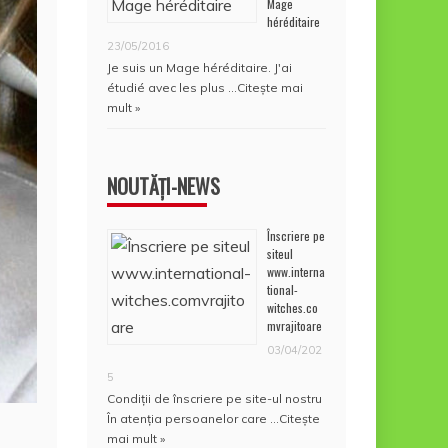
Mage
héréditaire
23/05/2016
Je suis un Mage héréditaire. J'ai
étudié avec les plus …
Citește mai
mult »
NOUTĂȚI-NEWS
Înscriere pe
siteul
www.interna
tional-
witches.co
mvrajitoare
03/04/202
5
Condiţii de înscriere pe site-ul nostru
În atenţia persoanelor care …
Citește
mai mult »