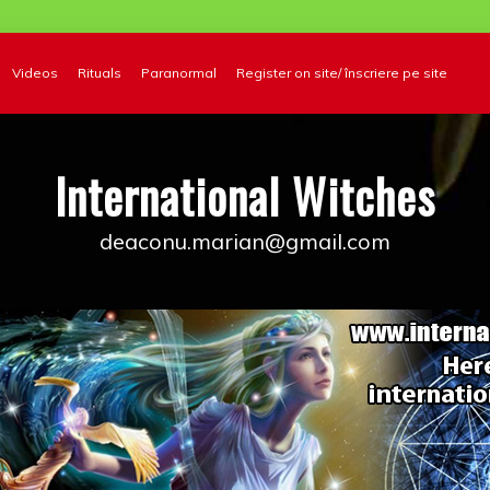
Videos
Rituals
Paranormal
Register on site/ înscriere pe site
International Witches
deaconu.marian@gmail.com