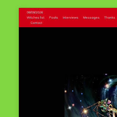
Skip
08/08/2026
to
Witches list
Posts
Interviews
Messages
Thanks
Contact
content