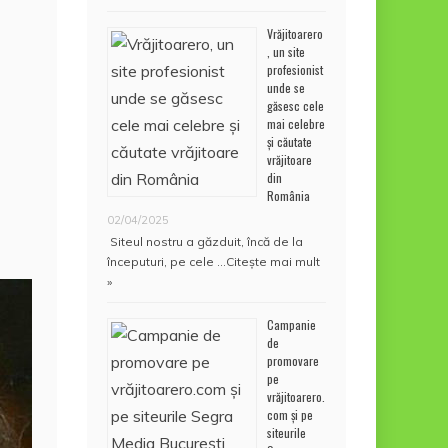
Vrăjitoarero
, un site
profesionist
unde se
găsesc cele
mai celebre
și căutate
vrăjitoare
din
România
02/04/2025
Siteul nostru a găzduit, încă de la
începuturi, pe cele …
Citește mai mult
»
Campanie
de
promovare
pe
vrăjitoarero.
com și pe
siteurile