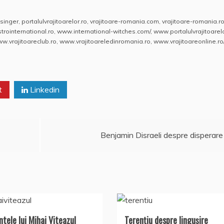
singer
,
portalulvrajitoarelor.ro
,
vrajitoare-romania.com
,
vrajitoare-romania.r
rointernational.ro
,
www.international-witches.com/
,
www.portalulvrajitoarelo
w.vrajitoareclub.ro
,
www.vrajitoareledinromania.ro
,
www.vrajitoareonline.ro
t
Linkedin
Benjamin Disraeli despre disperare
ntele lui Mihai Viteazul
Terențiu despre lingușire