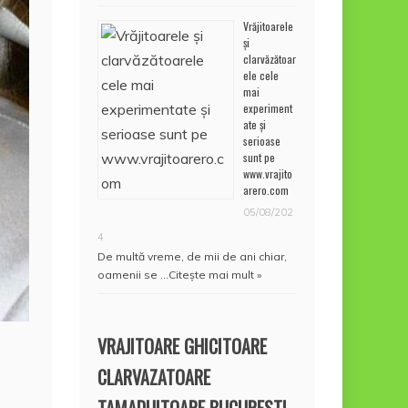
Vrăjitoarele
și
clarvăzătoar
ele cele
mai
experiment
ate și
serioase
sunt pe
www.vrajito
arero.com
05/08/202
4
De multă vreme, de mii de ani chiar,
oamenii se …
Citește mai mult »
VRAJITOARE GHICITOARE
CLARVAZATOARE
TAMADUITOARE BUCURESTI