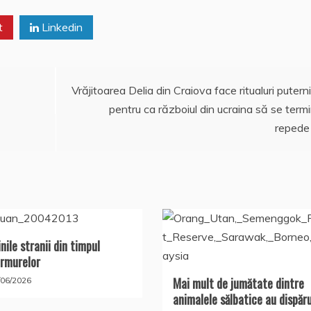
t
Linkedin
Vrăjitoarea Delia din Craiova face ritualuri putern
pentru ca războiul din ucraina să se term
repede
nile stranii din timpul
rmurelor
Mai mult de jumătate dintre
/06/2026
animalele sălbatice au dispăr