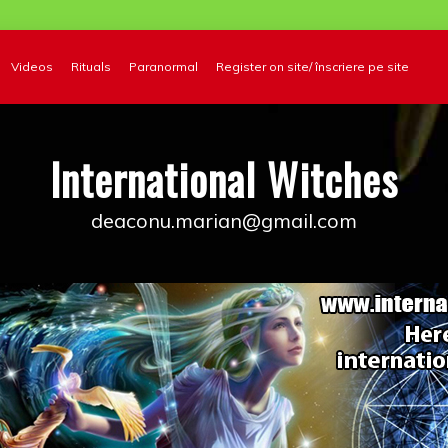
Videos
Rituals
Paranormal
Register on site/ înscriere pe site
International Witches
deaconu.marian@gmail.com