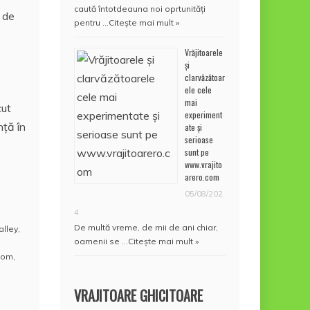
caută întotdeauna noi oprtunități
i de
pentru …
Citește mai mult »
Vrăjitoarele
și
clarvăzătoar
ele cele
mai
cut
experiment
nţă în
ate și
serioase
sunt pe
www.vrajito
arero.com
05/08/202
4
De multă vreme, de mii de ani chiar,
Valley
,
oamenii se …
Citește mai mult »
.com
,
VRAJITOARE GHICITOARE