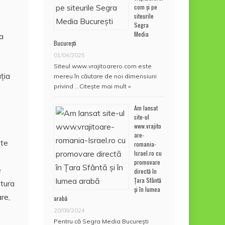
com și pe
siteurile
Segra
Media
 a
București
01/04/2025
Siteul www.vrajitoarero.com este
ţia
mereu în căutare de noi dimensiuni
privind …
Citește mai mult »
Am lansat
site-ul
www.vrajito
are-
xte
romania-
Israel.ro cu
promovare
e
directă în
Țara Sfântă
ătura
și în lumea
re,
arabă
20/09/2024
Pentru că Segra Media București