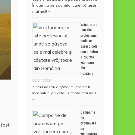
În atenţia persoanelor care …
Citește
mai mult »
Vrăjitoarero
, un site
profesionist
unde se
găsesc cele
mai celebre
și căutate
vrăjitoare
din
România
02/04/2025
Siteul nostru a găzduit, încă de la
începuturi, pe cele …
Citește mai mult
»
Campanie
de
promovare
 fost
pe
vrăjitoarero.