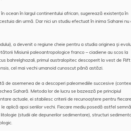
te în ocean în largul continentului african, sugerează existenţa în
estuia din urmă. Dar nici un studiu efectuat în inima Saharei nu
adului), a devenit o regiune cheie pentru a studia originea şi evolu
etătorii Misiunii paleoantropologice franco – ciadiene au scos la
cus bahrelghazali, primul australopitec descoperit la vest de Rift
nsis, cel mai vechi umanoid cunoscut până astăzi.
caută de asemenea de a descoperi paleomediile succesive (conte
 vechea Sahară. Metoda lor de lucru se bazează pe principiul
ntare actuale, ei stabilesc criterii de recunoaştere pentru fiecar
re le aplică apoi seriilor vechi. Fiecare mediu posedă astfel semn
 litologie (studii ale depunerilor sedimentare), structuri sedimenta
ologic.