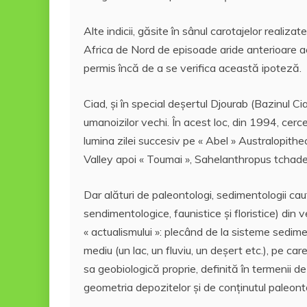
Alte indicii, găsite în sânul carotajelor realiza
Africa de Nord de episoade aride anterioare ac
permis încă de a se verifica această ipoteză.
Ciad, şi în special deşertul Djourab (Bazinul Ci
umanoizilor vechi. În acest loc, din 1994, cerc
lumina zilei succesiv pe « Abel » Australopithe
Valley apoi « Toumai », Sahelanthropus tchade
Dar alături de paleontologi, sedimentologii 
sendimentologice, faunistice şi floristice) din
« actualismului »: plecând de la sisteme sedime
mediu (un lac, un fluviu, un deşert etc.), pe ca
sa geobiologică proprie, definită în termenii de
geometria depozitelor şi de conţinutul paleont