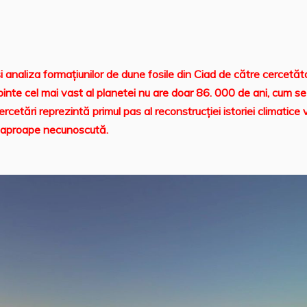
i analiza formaţiunilor de dune fosile din Ciad de către cercetăto
binte cel mai vast al planetei nu are doar 86. 000 de ani, cum se
ercetări reprezintă primul pas al reconstrucţiei istoriei climatice 
că aproape necunoscută.