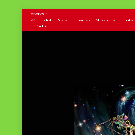
Skip
08/08/2026
to
Witches list
Posts
Interviews
Messages
Thanks
Contact
content