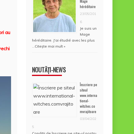
Mage
héréditaire
23/05/201
6
Je suis un
ri au
Mage
héréditaire. J'ai étudié avec les plus
…
Citește mai mult »
vechi
NOUTĂȚI-NEWS
Înscriere pe
siteul
www.interna
tional-
witches.co
mvrajitoare
03/04/202
5
Condiţii de înscriere pe site-ul nostru