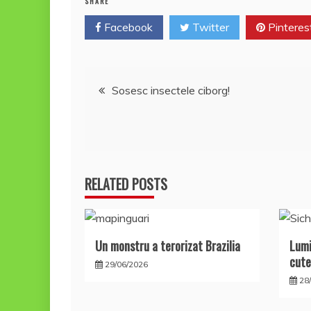
o
p
z
SHARE
k
ă
Facebook
Twitter
Pinteres
Navigare
Sosesc insectele ciborg!
în
articole
RELATED POSTS
Un monstru a terorizat Brazilia
Lumi
cute
29/06/2026
28