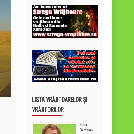
LISTA VRĂJITOARELOR ȘI
VRĂJITORILOR
Katia
Carshnev: