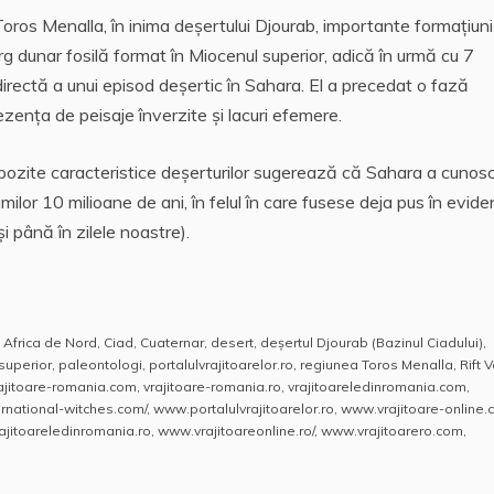
 Toros Menalla, în inima deşertului Djourab, importante formaţiun
 dunar fosilă format în Miocenul superior, adică în urmă cu 7
irectă a unui episod deşertic în Sahara. El a precedat o fază
zenţa de peisaje înverzite şi lacuri efemere.
depozite caracteristice deşerturilor sugerează că Sahara a cunos
timilor 10 milioane de ani, în felul în care fusese deja pus în evide
 până în zilele noastre).
,
Africa de Nord
,
Ciad
,
Cuaternar
,
desert
,
deşertul Djourab (Bazinul Ciadului)
,
superior
,
paleontologi
,
portalulvrajitoarelor.ro
,
regiunea Toros Menalla
,
Rift 
ajitoare-romania.com
,
vrajitoare-romania.ro
,
vrajitoareledinromania.com
,
rnational-witches.com/
,
www.portalulvrajitoarelor.ro
,
www.vrajitoare-online
jitoareledinromania.ro
,
www.vrajitoareonline.ro/
,
www.vrajitoarero.com
,