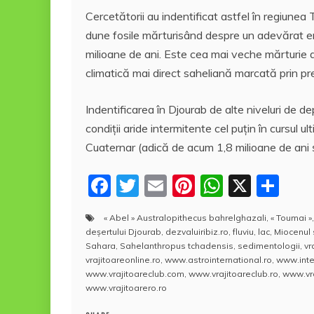
Cercetătorii au indentificat astfel în regiunea
dune fosile mărturisând despre un adevărat erg
milioane de ani. Este cea mai veche mărturie d
climatică mai direct saheliană marcată prin pre
Indentificarea în Djourab de alte niveluri de 
condiţii aride intermitente cel puţin în cursul ul
Cuaternar (adică de acum 1,8 milioane de ani şi
F
T
E
Pi
W
X
P
a
w
m
nt
h
a
« Abel » Australopithecus bahrelghazali
,
« Toumai »
c
itt
ai
er
at
rt
deşertului Djourab
,
dezvaluiribiz.ro
,
fluviu
,
lac
,
Miocenul 
e
er
l
e
s
aj
Sahara
,
Sahelanthropus tchadensis
,
sedimentologii
,
vr
vrajitoareonline.ro
,
www.astrointernational.ro
,
www.inte
b
st
A
e
www.vrajitoareclub.com
,
www.vrajitoareclub.ro
,
www.vra
www.vrajitoarero.ro
o
p
a