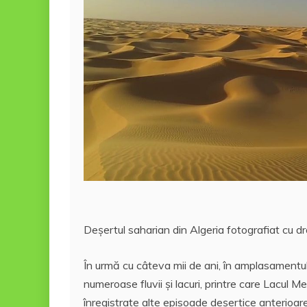
Deşertul saharian din Algeria fotografiat cu d
În urmă cu câteva mii de ani, în amplasament
numeroase fluvii şi lacuri, printre care Lacul 
înregistrate alte episoade deşertice anterioar