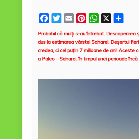
F
T
E
Pi
W
X
P
a
w
m
nt
h
a
Probabil că mulţi s-au întrebat. Descoperirea ş
c
itt
ai
er
at
rt
dus la estimarea vârstei Saharei. Deşertul fier
e
er
l
e
s
aj
credea, ci cel puţin 7 milioane de ani! Aceste c
b
st
A
e
a Paleo – Saharei, în timpul unei perioade în
o
p
a
o
p
z
k
ă