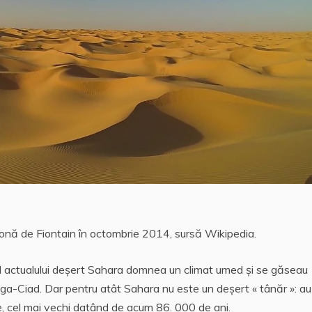
ronă de Fiontain în octombrie 2014, sursă Wikipedia.
ul actualului deşert Sahara domnea un climat umed şi se găseau
Mega-Ciad. Dar pentru atât Sahara nu este un deşert « tânăr »: au
e, cel mai vechi datând de acum 86. 000 de ani.