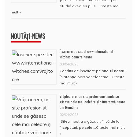
étudié avec les plus …
Citește mai
mult »
NOUTĂȚI-NEWS
Înscriere pe siteul www.international-
witches.comvrajitoare
03/04/2025
Condiţii de înscriere pe site-ul nostru
În atenţia persoanelor care …
Citește
mai mult »
Vrăjitoarero, un site profesionist unde se
găsesc cele mai celebre și căutate vrăjitoare
din România
02/04/2025
Siteul nostru a găzduit, încă de la
începuturi, pe cele …
Citește mai mult
»