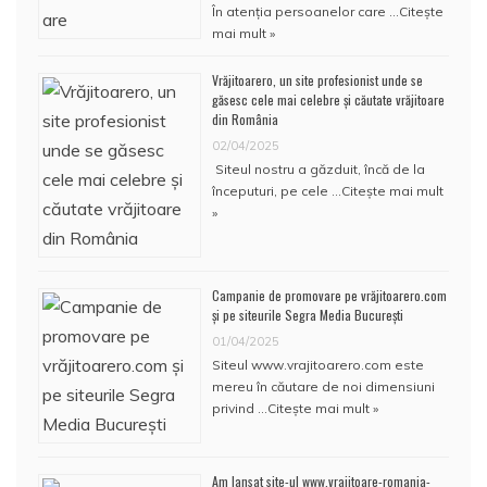
În atenţia persoanelor care …
Citește
mai mult »
Vrăjitoarero, un site profesionist unde se
găsesc cele mai celebre și căutate vrăjitoare
din România
02/04/2025
Siteul nostru a găzduit, încă de la
începuturi, pe cele …
Citește mai mult
»
Campanie de promovare pe vrăjitoarero.com
și pe siteurile Segra Media București
01/04/2025
Siteul www.vrajitoarero.com este
mereu în căutare de noi dimensiuni
privind …
Citește mai mult »
Am lansat site-ul www.vrajitoare-romania-