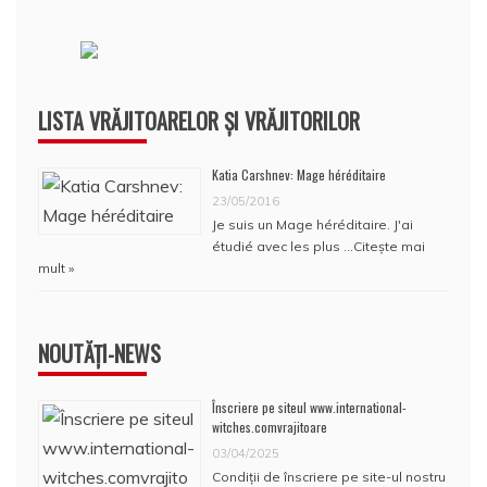
LISTA VRĂJITOARELOR ȘI VRĂJITORILOR
Katia Carshnev: Mage héréditaire
23/05/2016
Je suis un Mage héréditaire. J'ai
étudié avec les plus …
Citește mai
mult »
NOUTĂȚI-NEWS
Înscriere pe siteul www.international-
witches.comvrajitoare
03/04/2025
Condiţii de înscriere pe site-ul nostru