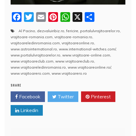
F
T
E
Pi
W
X
P
a
w
m
nt
h
a
Al Pacino
,
dezvaluiribiz.ro
,
fericire
,
portalulvrajitoarelor.ro
,
c
itt
ai
er
at
rt
vrajitoare-romania.com
,
vrajitoare-romania.ro
,
e
er
l
e
s
aj
vrajitoareledinromania.com
,
vrajitoareonline.ro
,
www.astrointernational.ro
,
www.international-witches.com/
,
b
st
A
e
www.portalulvrajitoarelor.ro
,
www.vrajitoare-online.com
,
www.vrajitoareclub.com
,
www.vrajitoareclub.ro
,
o
p
a
www.vrajitoareledinromania.ro
,
www.vrajitoareonline.ro/
,
o
p
z
www.vrajitoarero.com
,
www.vrajitoarero.ro
k
ă
SHARE
Facebook
Twitter
Pinterest
Linkedin
Navigare