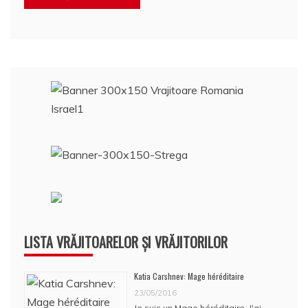
LISTA VRĂJITOARELOR ȘI VRĂJITORILOR
Katia Carshnev: Mage héréditaire
23/05/2016
Je suis un Mage héréditaire. J'ai