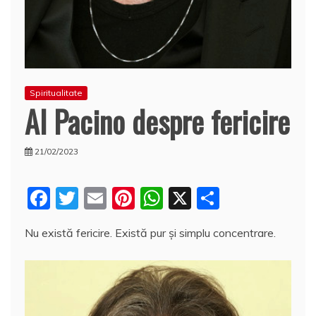
Spiritualitate
Al Pacino despre fericire
21/02/2023
F
T
E
Pi
W
X
P
a
w
m
nt
h
a
Nu există fericire. Există pur şi simplu concentrare.
c
itt
ai
er
at
rt
e
er
l
e
s
aj
b
st
A
e
o
p
a