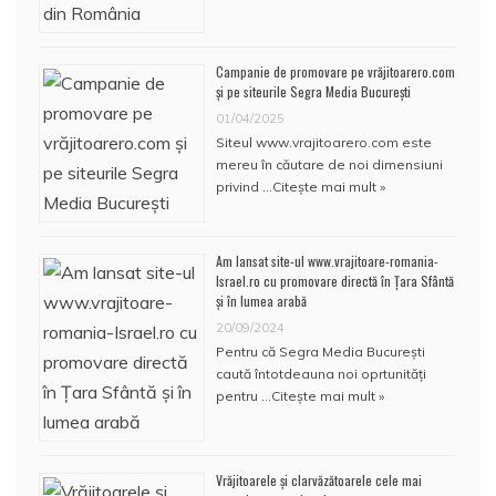
Campanie de promovare pe vrăjitoarero.com
și pe siteurile Segra Media București
01/04/2025
Siteul www.vrajitoarero.com este
mereu în căutare de noi dimensiuni
privind …
Citește mai mult »
Am lansat site-ul www.vrajitoare-romania-
Israel.ro cu promovare directă în Țara Sfântă
și în lumea arabă
20/09/2024
Pentru că Segra Media București
caută întotdeauna noi oprtunități
pentru …
Citește mai mult »
Vrăjitoarele și clarvăzătoarele cele mai