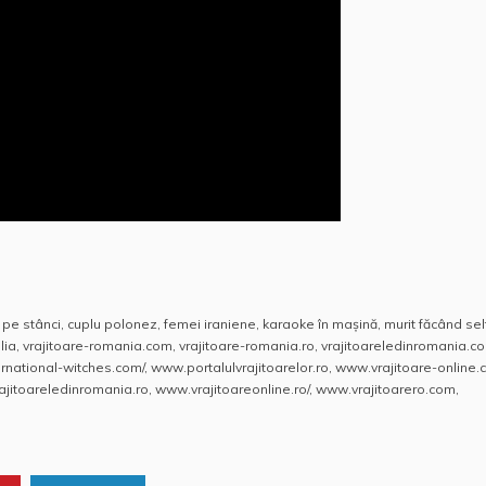
 pe stânci
,
cuplu polonez
,
femei iraniene
,
karaoke în maşină
,
murit făcând sel
lia
,
vrajitoare-romania.com
,
vrajitoare-romania.ro
,
vrajitoareledinromania.c
rnational-witches.com/
,
www.portalulvrajitoarelor.ro
,
www.vrajitoare-online
jitoareledinromania.ro
,
www.vrajitoareonline.ro/
,
www.vrajitoarero.com
,