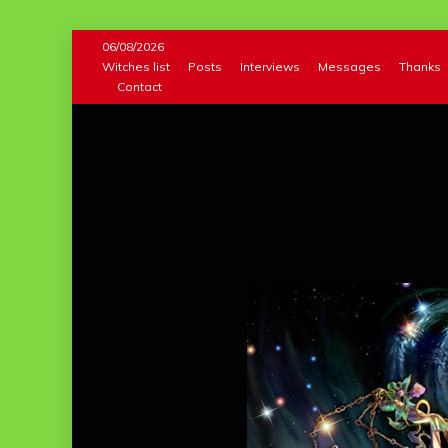
Skip
06/08/2026
to
Witches list
Posts
Interviews
Messages
Thanks
Contact
content