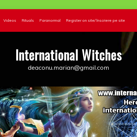
Videos
Rituals
Paranormal
Register on site/ înscriere pe site
International Witches
deaconu.marian@gmail.com