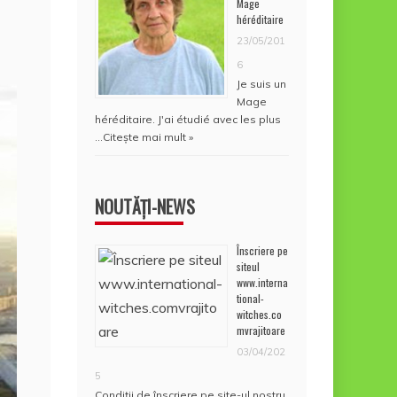
Mage
héréditaire
23/05/201
6
Je suis un
Mage
héréditaire. J'ai étudié avec les plus
…
Citește mai mult »
NOUTĂȚI-NEWS
Înscriere pe
siteul
www.interna
tional-
witches.co
mvrajitoare
03/04/202
5
Condiţii de înscriere pe site-ul nostru