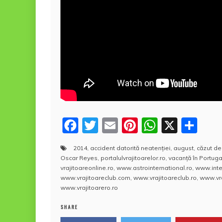
F
T
E
Pi
W
X
P
a
w
m
nt
h
a
2014
,
accident datorită neatenţiei
,
august
,
căzut de
c
itt
ai
er
at
rt
Oscar Reyes
,
portalulvrajitoarelor.ro
,
vacanţă în Portuga
e
er
l
e
s
aj
vrajitoareonline.ro
,
www.astrointernational.ro
,
www.inte
www.vrajitoareclub.com
,
www.vrajitoareclub.ro
,
www.vra
b
st
A
e
www.vrajitoarero.ro
o
p
a
SHARE
o
p
z