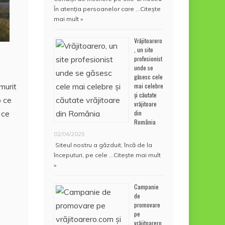
În atenţia persoanelor care …
Citește
mai mult »
Vrăjitoarero
, un site
profesionist
unde se
găsesc cele
mai celebre
murit
și căutate
p ce
vrăjitoare
din
 ce
România
02/04/2025
Siteul nostru a găzduit, încă de la
începuturi, pe cele …
Citește mai mult
»
Campanie
de
promovare
pe
vrăjitoarero.