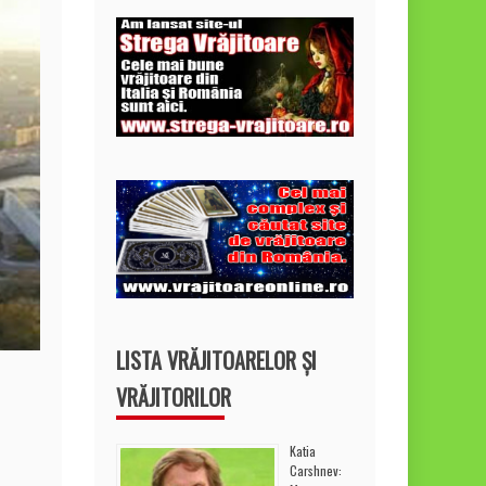
LISTA VRĂJITOARELOR ȘI
VRĂJITORILOR
Katia
Carshnev: