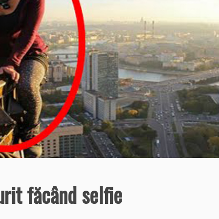
rit făcând selfie