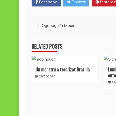
Facebook
Twitter
Pinteres
k
ă
Navigare
Ogopogo în Mexic
în
RELATED POSTS
articole
Un monstru a terorizat Brazilia
Lumi
cute
29/06/2026
28