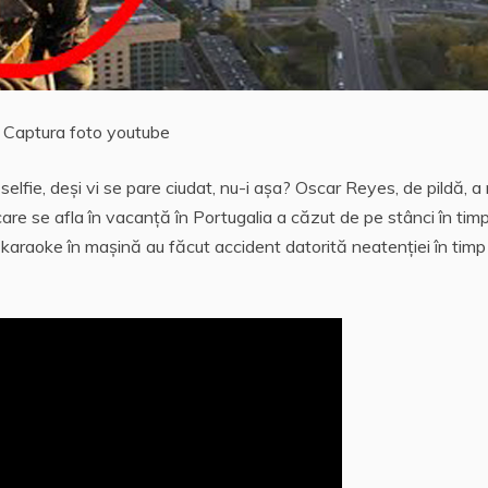
Captura foto youtube
elfie, deşi vi se pare ciudat, nu-i aşa? Oscar Reyes, de pildă, a 
are se afla în vacanţă în Portugalia a căzut de pe stânci în tim
karaoke în maşină au făcut accident datorită neatenţiei în timp