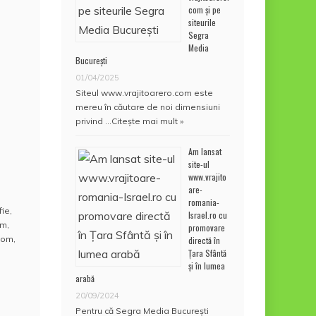
com și pe
siteurile
Segra
Media
București
01/04/2025
Siteul www.vrajitoarero.com este
mereu în căutare de noi dimensiuni
privind …
Citește mai mult »
Am lansat
site-ul
www.vrajito
are-
romania-
fie
,
Israel.ro cu
om
,
promovare
.com
,
directă în
Țara Sfântă
și în lumea
arabă
20/09/2024
Pentru că Segra Media București